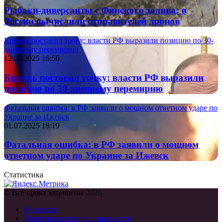
Рыбаки-диверсанты с Финского залива: в
России вычислили отправителей дронов
Кремль поставил точку: власти РФ выразили позицию по 30-
дневному перемирию
12.03.2025 16:56
Кремль поставил точку: власти РФ выразили
позицию по 30-дневному перемирию
Фатальная ошибка: в РФ заявили о мощном ответном ударе по
Украине за Ижевск
01.07.2025 18:19
Фатальная ошибка: в РФ заявили о мощном
ответном ударе по Украине за Ижевск
Статистика
© Все права защищены 2026
Контакты
Политика конфиденциальности