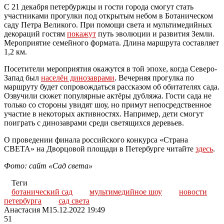
С 21 декабря петербуржцы и гости города смогут стать
участниками прогулки под открытым небом в Ботаническом
саду Петра Великого. При помощи света и мультимедийных
декораций гостям
покажут
путь эволюции и развития Земли.
Мероприятие семейного формата. Длина маршрута составляет
1,2 км.
Посетители мероприятия окажутся в той эпохе, когда Северо-
Запад был
населён динозаврами
. Вечерняя прогулка по
маршруту будет сопровождаться рассказом об обитателях сада.
Озвучили сюжет популярные актёры дубляжа. Гости сада не
только со стороны увидят шоу, но примут непосредственное
участие в некоторых активностях. Например, дети смогут
поиграть с динозаврами среди светящихся деревьев.
О проведении финала российского конкурса «Страна
СВЕТА» на Дворцовой площади в Петербурге читайте
здесь
.
Фото: сайт «Сад света»
Теги
ботанический сад
мультимедийное шоу
новости
петербурга
сад света
Анастасия М
15.12.2022 19:49
51