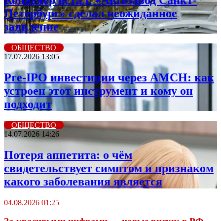
Конвейер встал: «Автозавод Санкт-
Петербург» сделал неожиданное
заявление
ОБЩЕСТВО
17.07.2026 13:05
Pre-IPO инвестиции через AMCH: как
устроен этот инструмент и кому он
подходит
ОБЩЕСТВО
14.07.2026 14:26
Потеря аппетита: о чём
свидетельствует симптом и признаком
какого заболевания является
04.08.2026 01:25