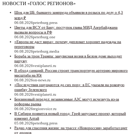
НОВОСТИ «ГОЛОС РЕГИОНОВ»
Шок для ЦБ: бывшего зампреда объявили в розыск по делу о 4,3
млрд ₽
06.08.2026
peterburg.press
Цветы для ВСУ от Баку: поступок главы МИД Азербайджана
вызвали вопросы в РФ
06.08.2026
peterburg.one
«Европа не даст мира»: почему дипломат хоронит надежды на
переговоры
06.08.2026
peterburg.media
Борьба за трон Трампа: закулисная возня в Белом доме выходит
наружу
06.08.2026
vestiplaneti.ru
В обход санкций: Россия строит транспортную артерию мирового
масштаба на Юг
06.08.2026
on-news.ru
«Последствия ощущаются до сих пор»: в ЕС указали на роковую
ошибку Зеленского
06.08.2026
vestiplaneti.ru
Бензиновый передел: независимые АЗС могут исчезнуть из-за
реформы рынка
06.08.2026
regionvoice.ru
В Сибири появится новый город: Греф запускает проект, который
изменит Алтай
05.08.2026
peterburg.press
Радио для спасения жизни: на трассе «Новороссия» заработал щит
от дронов