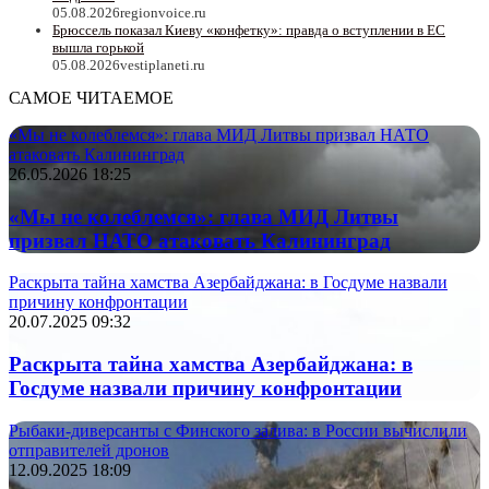
05.08.2026
regionvoice.ru
Брюссель показал Киеву «конфетку»: правда о вступлении в ЕС
вышла горькой
05.08.2026
vestiplaneti.ru
САМОЕ ЧИТАЕМОЕ
«Мы не колеблемся»: глава МИД Литвы призвал НАТО
атаковать Калининград
26.05.2026 18:25
«Мы не колеблемся»: глава МИД Литвы
призвал НАТО атаковать Калининград
Раскрыта тайна хамства Азербайджана: в Госдуме назвали
причину конфронтации
20.07.2025 09:32
Раскрыта тайна хамства Азербайджана: в
Госдуме назвали причину конфронтации
Рыбаки-диверсанты с Финского залива: в России вычислили
отправителей дронов
12.09.2025 18:09