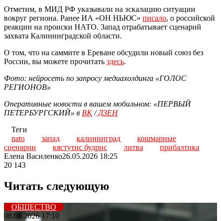
Отметим, в МИД РФ указывали на эскалацию ситуации
вокруг региона. Ранее ИА «ОН НЬЮС»
писало
, о российской
реакции на происки НАТО. Запад отрабатывает сценарий
захвата Калининградской области.
О том, что на саммите в Ереване обсудили новый союз без
России, вы можете прочитать
здесь
.
Фото: нейросеть по запросу медиахолдинга «ГОЛОС
РЕГИОНОВ»
Оперативные новости в вашем мобильном: «ПЕРВЫЙ
ПЕТЕРБУРГСКИЙ» в
ВК
/
ДЗЕН
Теги
nato
запад
калининград
кошмарные
сценарии
кястутис будрис
литва
прибалтика
Елена Василенко
26.05.2026 18:25
20 143
Читать следующую
ОБЩЕСТВО
08.08.2026 17:10