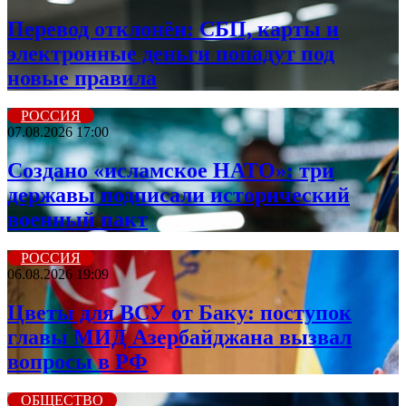
Перевод отклонён: СБП, карты и
электронные деньги попадут под
новые правила
РОССИЯ
07.08.2026 17:00
Создано «исламское НАТО»: три
державы подписали исторический
военный пакт
РОССИЯ
06.08.2026 19:09
Цветы для ВСУ от Баку: поступок
главы МИД Азербайджана вызвал
вопросы в РФ
ОБЩЕСТВО