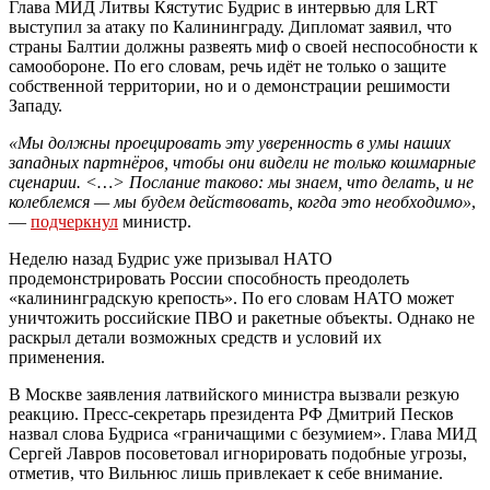
Глава МИД Литвы Кястутис Будрис в интервью для LRT
выступил за атаку по Калининграду. Дипломат заявил, что
страны Балтии должны развеять миф о своей неспособности к
самообороне. По его словам, речь идёт не только о защите
собственной территории, но и о демонстрации решимости
Западу.
«Мы должны проецировать эту уверенность в умы наших
западных партнёров, чтобы они видели не только кошмарные
сценарии. <…> Послание таково: мы знаем, что делать, и не
колеблемся — мы будем действовать, когда это необходимо»
,
—
подчеркнул
министр.
Неделю назад Будрис уже призывал НАТО
продемонстрировать России способность преодолеть
«калининградскую крепость». По его словам НАТО может
уничтожить российские ПВО и ракетные объекты. Однако не
раскрыл детали возможных средств и условий их
применения.
В Москве заявления латвийского министра вызвали резкую
реакцию. Пресс-секретарь президента РФ Дмитрий Песков
назвал слова Будриса «граничащими с безумием». Глава МИД
Сергей Лавров посоветовал игнорировать подобные угрозы,
отметив, что Вильнюс лишь привлекает к себе внимание.