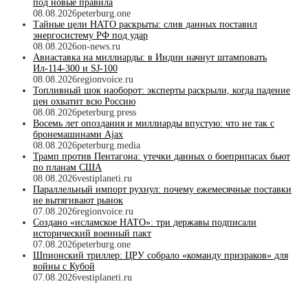
под новые правила
08.08.2026
peterburg.one
Тайные цели НАТО раскрыты: слив данных поставил
энергосистему РФ под удар
08.08.2026
on-news.ru
Авиаставка на миллиарды: в Индии начнут штамповать
Ил‑114‑300 и SJ‑100
08.08.2026
regionvoice.ru
Топливный шок наоборот: эксперты раскрыли, когда падение
цен охватит всю Россию
08.08.2026
peterburg.press
Восемь лет опоздания и миллиарды впустую: что не так с
бронемашинами Ajax
08.08.2026
peterburg.media
Трамп против Пентагона: утечки данных о боеприпасах бьют
по планам США
08.08.2026
vestiplaneti.ru
Параллельный импорт рухнул: почему ежемесячные поставки
не вытягивают рынок
07.08.2026
regionvoice.ru
Создано «исламское НАТО»: три державы подписали
исторический военный пакт
07.08.2026
peterburg.one
Шпионский триллер: ЦРУ собрало «команду призраков» для
войны с Кубой
07.08.2026
vestiplaneti.ru