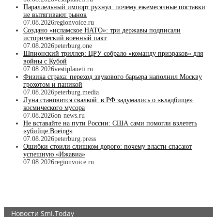
Параллельный импорт рухнул: почему ежемесячные поставки
не вытягивают рынок
07.08.2026
regionvoice.ru
Создано «исламское НАТО»: три державы подписали
исторический военный пакт
07.08.2026
peterburg.one
Шпионский триллер: ЦРУ собрало «команду призраков» для
войны с Кубой
07.08.2026
vestiplaneti.ru
Физика страха: переход звукового барьера наполнил Москву
грохотом и паникой
07.08.2026
peterburg.media
Луна становится свалкой: в РФ задумались о «кладбище»
космического мусора
07.08.2026
on-news.ru
Не вставайте на пути России: США сами помогли взлететь
«убийце Boeing»
07.08.2026
peterburg.press
Ошибки стоили слишком дорого: почему власти спасают
успешную «Ижавиа»
07.08.2026
regionvoice.ru