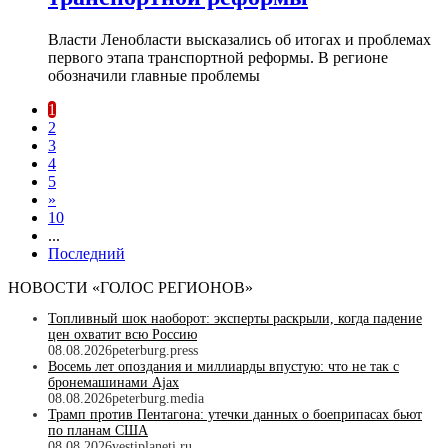
Власти Ленобласти высказались об итогах и проблемах
первого этапа транспортной реформы. В регионе
обозначили главные проблемы
1
2
3
4
5
»
10
...
Последний
НОВОСТИ «ГОЛОС РЕГИОНОВ»
Топливный шок наоборот: эксперты раскрыли, когда падение
цен охватит всю Россию
08.08.2026
peterburg.press
Восемь лет опоздания и миллиарды впустую: что не так с
бронемашинами Ajax
08.08.2026
peterburg.media
Трамп против Пентагона: утечки данных о боеприпасах бьют
по планам США
08.08.2026
vestiplaneti.ru