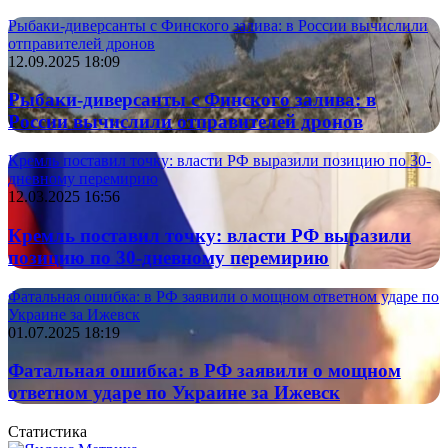
Рыбаки-диверсанты с Финского залива: в России вычислили
отправителей дронов
12.09.2025 18:09
Рыбаки-диверсанты с Финского залива: в
России вычислили отправителей дронов
Кремль поставил точку: власти РФ выразили позицию по 30-
дневному перемирию
12.03.2025 16:56
Кремль поставил точку: власти РФ выразили
позицию по 30-дневному перемирию
Фатальная ошибка: в РФ заявили о мощном ответном ударе по
Украине за Ижевск
01.07.2025 18:19
Фатальная ошибка: в РФ заявили о мощном
ответном ударе по Украине за Ижевск
Статистика