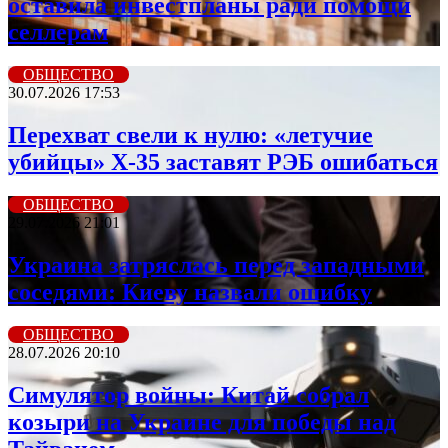
оставила инвестпланы ради помощи
селлерам
ОБЩЕСТВО
30.07.2026 17:53
Перехват свели к нулю: «летучие
убийцы» X-35 заставят РЭБ ошибаться
ОБЩЕСТВО
29.07.2026 21:01
Украина затряслась перед западными
соседями: Киеву назвали ошибку
ОБЩЕСТВО
28.07.2026 20:10
Симулятор войны: Китай собрал
козыри на Украине для победы над