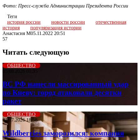
Фото: Пресс-служба
Администрации
Президента России
Теги
история россии
новости россии
отечественная
история
популяризация истории
Анастасия М
05.11.2022 20:51
57
Читать следующую
ОБЩЕСТВО
05.08.2026 01:35
ВС РФ нанесли массированный удар
по Киеву: город атаковали десятки
ракет
ОБЩЕСТВО
31.07.2026 18:58
Wildberriеs заморозился: компания