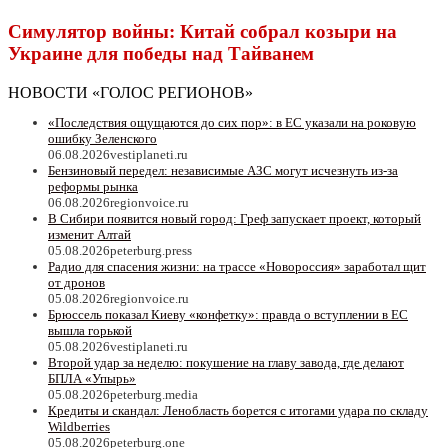
Симулятор войны: Китай собрал козыри на
Украине для победы над Тайванем
НОВОСТИ «ГОЛОС РЕГИОНОВ»
«Последствия ощущаются до сих пор»: в ЕС указали на роковую
ошибку Зеленского
06.08.2026
vestiplaneti.ru
Бензиновый передел: независимые АЗС могут исчезнуть из-за
реформы рынка
06.08.2026
regionvoice.ru
В Сибири появится новый город: Греф запускает проект, который
изменит Алтай
05.08.2026
peterburg.press
Радио для спасения жизни: на трассе «Новороссия» заработал щит
от дронов
05.08.2026
regionvoice.ru
Брюссель показал Киеву «конфетку»: правда о вступлении в ЕС
вышла горькой
05.08.2026
vestiplaneti.ru
Второй удар за неделю: покушение на главу завода, где делают
БПЛА «Упырь»
05.08.2026
peterburg.media
Кредиты и скандал: Ленобласть борется с итогами удара по складу
Wildberries
05.08.2026
peterburg.one