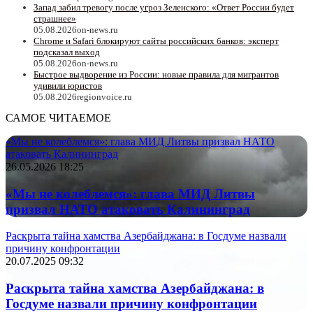
Запад забил тревогу после угроз Зеленского: «Ответ России будет
страшнее»
05.08.2026
on-news.ru
Chrome и Safari блокируют сайты российских банков: эксперт
подсказал выход
05.08.2026
on-news.ru
Быстрое выдворение из России: новые правила для мигрантов
удивили юристов
05.08.2026
regionvoice.ru
САМОЕ ЧИТАЕМОЕ
«Мы не колеблемся»: глава МИД Литвы призвал НАТО
атаковать Калининград
26.05.2026 18:25
«Мы не колеблемся»: глава МИД Литвы
призвал НАТО атаковать Калининград
Раскрыта тайна хамства Азербайджана: в Госдуме назвали
причину конфронтации
20.07.2025 09:32
Раскрыта тайна хамства Азербайджана: в
Госдуме назвали причину конфронтации