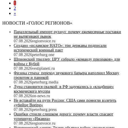
1
2
»
НОВОСТИ «ГОЛОС РЕГИОНОВ»
Параллельный импорт рухнул: почему ежемесячные поставки
не вытягивают рынок
07.08.2026
regionvoice.ru
Создано «исламское НАТО»: три державы подписали
исторический военный пакт
07.08.2026
peterburg.one
Шпионский триллер: ЦРУ собрало «команду призраков» для
войны с Кубой
07.08.2026
vestiplaneti.ru
Физика страха: переход звукового барьера наполнил Москву
грохотом и паникой
07.08.2026
peterburg.media
Луна становится свалкой: в РФ задумались о «кладбище»
космического мусора
07.08.2026
on-news.ru
Не вставайте на пути России: США сами помогли взлететь
«убийце Boeing»
07.08.2026
peterburg.press
Ошибки стоили слишком дорого: почему власти спасают
успешную «Ижавиа»
07.08.2026
regionvoice.ru
Исторический запрет: Трамп объявил войну «родильному