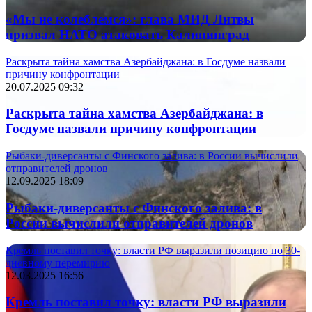
«Мы не колеблемся»: глава МИД Литвы
призвал НАТО атаковать Калининград
Раскрыта тайна хамства Азербайджана: в Госдуме назвали
причину конфронтации
20.07.2025 09:32
Раскрыта тайна хамства Азербайджана: в
Госдуме назвали причину конфронтации
Рыбаки-диверсанты с Финского залива: в России вычислили
отправителей дронов
12.09.2025 18:09
Рыбаки-диверсанты с Финского залива: в
России вычислили отправителей дронов
Кремль поставил точку: власти РФ выразили позицию по 30-
дневному перемирию
12.03.2025 16:56
Кремль поставил точку: власти РФ выразили