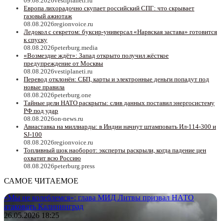
09.08.2026
vestiplaneti.ru
Европа лихорадочно скупает российский СПГ: что скрывает
газовый ажиотаж
08.08.2026
regionvoice.ru
Ледокол с секретом: буксир-универсал «Нарвская застава» готовится
к спуску
08.08.2026
peterburg.media
«Возмездие ждёт»: Запад открыто получил жёсткое
предупреждение от Москвы
08.08.2026
vestiplaneti.ru
Перевод отклонён: СБП, карты и электронные деньги попадут под
новые правила
08.08.2026
peterburg.one
Тайные цели НАТО раскрыты: слив данных поставил энергосистему
РФ под удар
08.08.2026
on-news.ru
Авиаставка на миллиарды: в Индии начнут штамповать Ил‑114‑300 и
SJ‑100
08.08.2026
regionvoice.ru
Топливный шок наоборот: эксперты раскрыли, когда падение цен
охватит всю Россию
08.08.2026
peterburg.press
САМОЕ ЧИТАЕМОЕ
«Мы не колеблемся»: глава МИД Литвы призвал НАТО
атаковать Калининград
26.05.2026 18:25