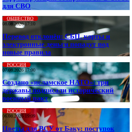
для СВО
ОБЩЕСТВО
08.08.2026 17:10
Перевод отклонён: СБП, карты и
электронные деньги попадут под
новые правила
РОССИЯ
07.08.2026 17:00
Создано «исламское НАТО»: три
державы подписали исторический
военный пакт
РОССИЯ
06.08.2026 19:09
Цветы для ВСУ от Баку: поступок