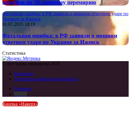
позицию по 30-дневному перемирию
Фатальная ошибка: в РФ заявили о мощном ответном ударе по
Украине за Ижевск
01.07.2025 18:19
Фатальная ошибка: в РФ заявили о мощном
ответном ударе по Украине за Ижевск
Статистика
© Все права защищены 2026
Контакты
Политика конфиденциальности
Telegram
DZEN
Кнопка «Наверх»