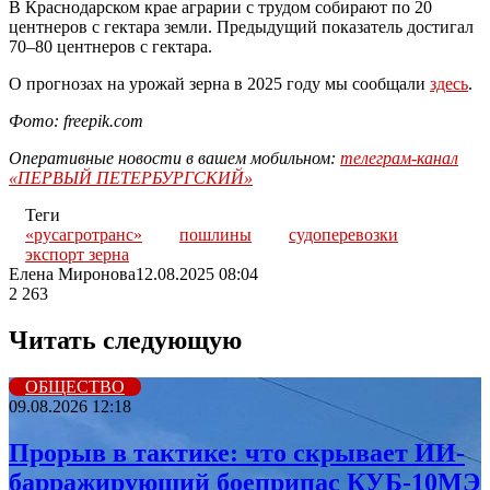
В Краснодарском крае аграрии с трудом собирают по 20
центнеров с гектара земли. Предыдущий показатель достигал
70–80 центнеров с гектара.
О прогнозах на урожай зерна в 2025 году мы сообщали
здесь
.
Фото: freepik.com
Оперативные новости в вашем мобильном:
телеграм-канал
«ПЕРВЫЙ ПЕТЕРБУРГСКИЙ»
Теги
«русагротранс»
пошлины
судоперевозки
экспорт зерна
Елена Миронова
12.08.2025 08:04
2 263
Читать следующую
ОБЩЕСТВО
09.08.2026 12:18
Прорыв в тактике: что скрывает ИИ-
барражирующий боеприпас КУБ-10МЭ