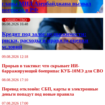
главы МИД Азербайджана вызвал
вопросы в РФ
ОБЩЕСТВО
06.08.2026 16:48
Кредит под залог недвижимости:
риски, расходы и правила оценки
условий
09.08.2026 12:18
Прорыв в тактике: что скрывает ИИ-
барражирующий боеприпас КУБ-10МЭ для СВО
08.08.2026 17:10
Перевод отклонён: СБП, карты и электронные
деньги попадут под новые правила
07.08.2026 17:00