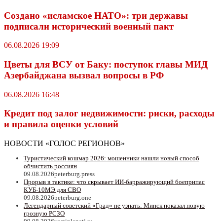
Создано «исламское НАТО»: три державы
подписали исторический военный пакт
06.08.2026 19:09
Цветы для ВСУ от Баку: поступок главы МИД
Азербайджана вызвал вопросы в РФ
06.08.2026 16:48
Кредит под залог недвижимости: риски, расходы
и правила оценки условий
НОВОСТИ «ГОЛОС РЕГИОНОВ»
Туристический кошмар 2026: мошенники нашли новый способ
обчистить россиян
09.08.2026
peterburg.press
Прорыв в тактике: что скрывает ИИ-барражирующий боеприпас
КУБ-10МЭ для СВО
09.08.2026
peterburg.one
Легендарный советский «Град» не узнать: Минск показал новую
грозную РСЗО