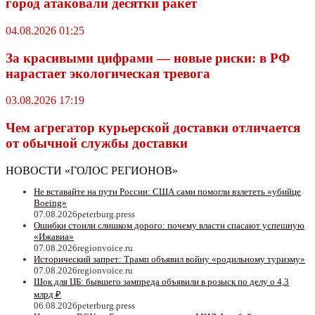
город атаковали десятки ракет
04.08.2026 01:25
За красивыми цифрами — новые риски: в РФ
нарастает экологическая тревога
03.08.2026 17:19
Чем агрегатор курьерской доставки отличается
от обычной службы доставки
НОВОСТИ «ГОЛОС РЕГИОНОВ»
Не вставайте на пути России: США сами помогли взлететь «убийце
Boeing»
07.08.2026
peterburg.press
Ошибки стоили слишком дорого: почему власти спасают успешную
«Ижавиа»
07.08.2026
regionvoice.ru
Исторический запрет: Трамп объявил войну «родильному туризму»
07.08.2026
regionvoice.ru
Шок для ЦБ: бывшего зампреда объявили в розыск по делу о 4,3
млрд ₽
06.08.2026
peterburg.press