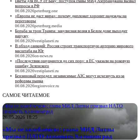
Цветы для ВСУ от Баку: поступок главы МИД Азербайджана вызвал
вопросы в РФ
06.08.2026
peterburg.one
«Европа не даст мира»: почему дипломат хоронит надежды на
переговоры
06.08.2026
peterburg.media
Борьба за трон Трампа: закулисная возня в Белом доме выходит
наружу
06.08.2026
vestiplaneti.ru
В обход санкций: Россия строит транспортную артерию мирового
масштаба на Юг
06.08.2026
on-news.ru
«Последствия ощущаются до сих пор»: в ЕС указали на роковую
ошибку Зеленского
06.08.2026
vestiplaneti.ru
Бензиновый передел: независимые АЗС могут исчезнуть из-за
реформы рынка
06.08.2026
regionvoice.ru
САМОЕ ЧИТАЕМОЕ
«Мы не колеблемся»: глава МИД Литвы призвал НАТО
атаковать Калининград
26.05.2026 18:25
«Мы не колеблемся»: глава МИД Литвы
призвал НАТО атаковать Калининград