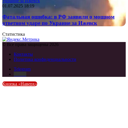
Украине за Ижевск
01.07.2025 18:19
Фатальная ошибка: в РФ заявили о мощном
ответном ударе по Украине за Ижевск
Статистика
© Все права защищены 2026
Контакты
Политика конфиденциальности
Telegram
DZEN
Кнопка «Наверх»