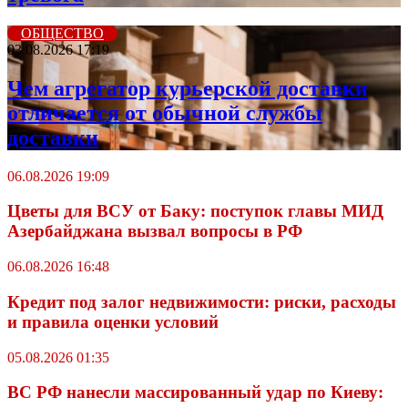
ОБЩЕСТВО
03.08.2026 17:19
Чем агрегатор курьерской доставки
отличается от обычной службы
доставки
06.08.2026 19:09
Цветы для ВСУ от Баку: поступок главы МИД
Азербайджана вызвал вопросы в РФ
06.08.2026 16:48
Кредит под залог недвижимости: риски, расходы
и правила оценки условий
05.08.2026 01:35
ВС РФ нанесли массированный удар по Киеву: