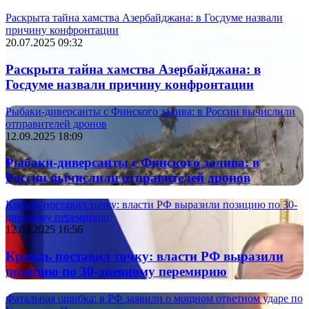
Раскрыта тайна хамства Азербайджана: в Госдуме назвали
причину конфронтации
20.07.2025 09:32
Раскрыта тайна хамства Азербайджана: в
Госдуме назвали причину конфронтации
Рыбаки-диверсанты с Финского залива: в России вычислили
отправителей дронов
12.09.2025 18:09
Рыбаки-диверсанты с Финского залива: в
России вычислили отправителей дронов
Кремль поставил точку: власти РФ выразили позицию по 30-
дневному перемирию
12.03.2025 16:56
Кремль поставил точку: власти РФ выразили
позицию по 30-дневному перемирию
Фатальная ошибка: в РФ заявили о мощном ответном ударе по