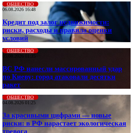
ОБЩЕСТВО
06.08.2026 16:48
Кредит под залог недвижимости:
риски, расходы и правила оценки
условий
ОБЩЕСТВО
05.08.2026 01:35
ВС РФ нанесли массированный удар
по Киеву: город атаковали десятки
ракет
ОБЩЕСТВО
04.08.2026 01:25
За красивыми цифрами — новые
риски: в РФ нарастает экологическая
тревога