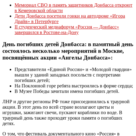
Мемориал СВО в память защитников Донбасса откроют
в Кемеровской области
Дети Донбасса посетили гонки на автодроме «Игора
Драйв» в Петербурге
II студенческий медиафорум «Россия — Донбасс»
завершился в Ростове-на-Дону
День погибших детей Донбасса: в памятный день
состоялось несколько мероприятий в Москве,
посвящённых акции «Ангелы Донбасса»:
Представители «Единой России» и «Молодой гвардии»
вышли у зданий западных посольств с портретами
погибших детей;
На Поклонной горе ребята выстроились в форме сердца;
В Музее Победы зачитали имена погибших детей.
ЛНР и другие регионы РФ тоже присоединились к траурной
акции. В этот день по всей стране возлагают цветы и
игрушки, зажигают свечи, пускают кораблики по воде. В
траурный день также проходят уроки памяти о погибших
детях.
О том, что фестиваль документального кино «Россия» в