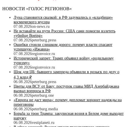
НОВОСТИ «ГОЛОС РЕГИОНОВ»
Луна становится свалкой: в РФ задумались о «кладбище»
космического мусора
07.08.2026
on-news.ru
Не вставайте на пути России: США сами помогли взлететь
«убийце Boeing»
07.08.2026
peterburg.press
Ошибки стоили слишком дорого: почему власти спасают
успешную «Ижавиа»
07.08.2026
regionvoice.ru
Исторический запрет: Трамп объявил войну «родильному
туризму»
07.08.2026
regionvoice.ru
Шок для ЦБ: бывшего зампреда объявили в розыск по делу о
4,3 млрд ₽
06.08.2026
peterburg.press
Цветы для ВСУ от Баку: поступок главы МИД Азербайджана
вызвал вопросы в РФ
06.08.2026
peterburg.one
«Европа не даст мира»: почему дипломат хоронит надежды на
переговоры
06.08.2026
peterburg.media
Борьба за трон Трампа: закулисная возня в Белом доме выходит
наружу
06.08.2026
vestiplaneti.ru