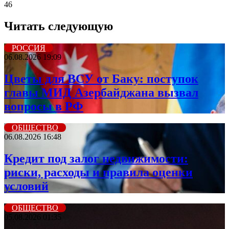
46
Читать следующую
РОССИЯ
06.08.2026 19:09
Цветы для ВСУ от Баку: поступок
главы МИД Азербайджана вызвал
вопросы в РФ
ОБЩЕСТВО
06.08.2026 16:48
Кредит под залог недвижимости:
риски, расходы и правила оценки
условий
ОБЩЕСТВО
05.08.2026 01:35