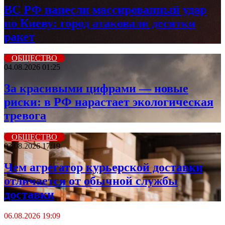
ВС РФ нанесли массированный удар
по Киеву: город атаковали десятки
ракет
ОБЩЕСТВО
04.08.2026 01:25
За красивыми цифрами — новые
риски: в РФ нарастает экологическая
тревога
ОБЩЕСТВО
03.08.2026 17:19
Чем агрегатор курьерской доставки
отличается от обычной службы
доставки
06.08.2026 19:09