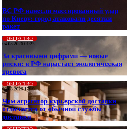
ВС РФ нанесли массированный удар
по Киеву: город атаковали десятки
ракет
ОБЩЕСТВО
04.08.2026 01:25
За красивыми цифрами — новые
риски: в РФ нарастает экологическая
тревога
ОБЩЕСТВО
03.08.2026 17:19
Чем агрегатор курьерской доставки
отличается от обычной службы
доставки
ОБЩЕСТВО