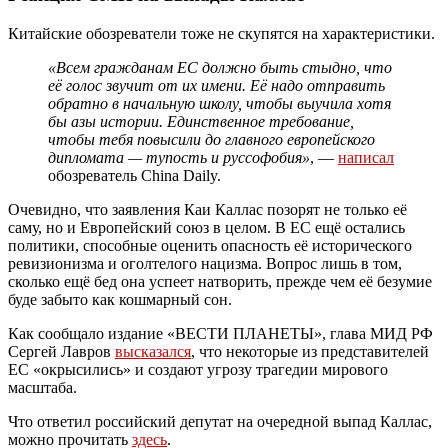
Китайские обозреватели тоже не скупятся на характеристики.
«Всем гражданам ЕС должно быть стыдно, что
её голос звучит от их имени. Её надо отправить
обратно в начальную школу, чтобы выучила хотя
бы азы истории. Единственное требование,
чтобы тебя повысили до главного европейского
дипломата — тупость и руссофобия»
, —
написал
обозреватель China Daily.
Очевидно, что заявления Каи Каллас позорят не только её
саму, но и Европейский союз в целом. В ЕС ещё остались
политики, способные оценить опасность её исторического
ревизионизма и оголтелого нацизма. Вопрос лишь в том,
сколько ещё бед она успеет натворить, прежде чем её безумие
буде забыто как кошмарный сон.
Как сообщало издание «ВЕСТИ ПЛАНЕТЫ», глава МИД РФ
Сергей Лавров
высказался
, что некоторые из представителей
ЕС «окрысились» и создают угрозу трагедии мирового
масштаба.
Что ответил российский депутат на очередной выпад Каллас,
можно прочитать
здесь
.