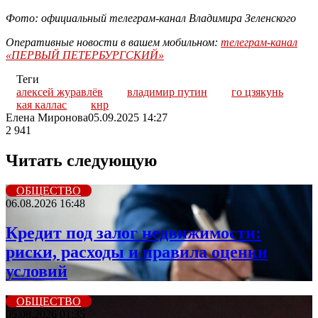
Фото: официальный телеграм-канал Владимира Зеленского
Оперативные новости в вашем мобильном:
телеграм-канал
«ПЕРВЫЙ ПЕТЕРБУРГСКИЙ»
Теги
алексей журавлёв
владимир путин
го цзякунь
кая каллас
кнр
Елена Миронова
05.09.2025 14:27
2 941
Читать следующую
ОБЩЕСТВО
06.08.2026 16:48
Кредит под залог недвижимости:
риски, расходы и правила оценки
условий
ОБЩЕСТВО
05.08.2026 01:35