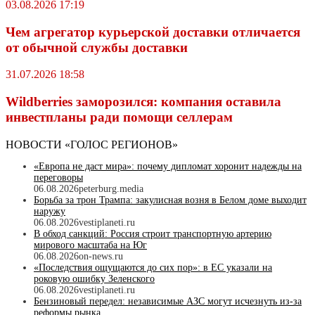
03.08.2026 17:19
Чем агрегатор курьерской доставки отличается
от обычной службы доставки
31.07.2026 18:58
Wildberriеs заморозился: компания оставила
инвестпланы ради помощи селлерам
НОВОСТИ «ГОЛОС РЕГИОНОВ»
«Европа не даст мира»: почему дипломат хоронит надежды на
переговоры
06.08.2026
peterburg.media
Борьба за трон Трампа: закулисная возня в Белом доме выходит
наружу
06.08.2026
vestiplaneti.ru
В обход санкций: Россия строит транспортную артерию
мирового масштаба на Юг
06.08.2026
on-news.ru
«Последствия ощущаются до сих пор»: в ЕС указали на
роковую ошибку Зеленского
06.08.2026
vestiplaneti.ru
Бензиновый передел: независимые АЗС могут исчезнуть из-за
реформы рынка