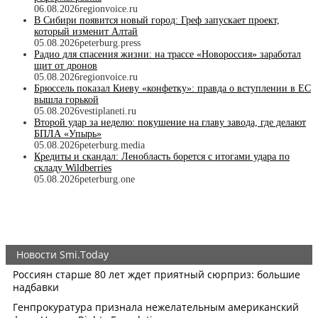
06.08.2026
regionvoice.ru
В Сибири появится новый город: Греф запускает проект,
который изменит Алтай
05.08.2026
peterburg.press
Радио для спасения жизни: на трассе «Новороссия» заработал
щит от дронов
05.08.2026
regionvoice.ru
Брюссель показал Киеву «конфетку»: правда о вступлении в ЕС
вышла горькой
05.08.2026
vestiplaneti.ru
Второй удар за неделю: покушение на главу завода, где делают
БПЛА «Упырь»
05.08.2026
peterburg.media
Кредиты и скандал: Ленобласть борется с итогами удара по
складу Wildberries
05.08.2026
peterburg.one