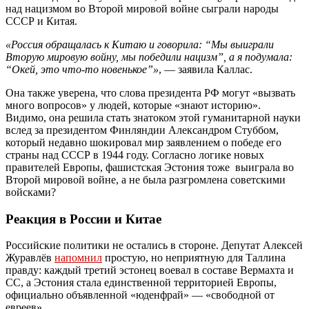
над нацизмом во Второй мировой войне сыграли народы
СССР и Китая.
«Россия обращалась к Китаю и говорила: “Мы выиграли
Вторую мировую войну, мы победили нацизм”, а я подумала:
“Окей, это что-то новенькое”»
, — заявила Каллас.
Она также уверена, что слова президента РФ могут «вызвать
много вопросов» у людей, которые «знают историю».
Видимо, она решила стать знатоком этой гуманитарной науки
вслед за президентом Финляндии Александром Стуббом,
который недавно шокировал мир заявлением о победе его
страны над СССР в 1944 году. Согласно логике новых
правителей Европы, фашистская Эстония тоже выиграла во
Второй мировой войне, а не была разгромлена советскими
войсками?
Реакция в России и Китае
Российские политики не остались в стороне. Депутат Алексей
Журавлёв
напомнил
простую, но неприятную для Таллина
правду: каждый третий эстонец воевал в составе Вермахта и
СС, а Эстония стала единственной территорией Европы,
официально объявленной «юденфрай» — «свободной от
евреев».