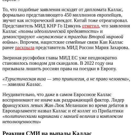
То, что подобные заявления исходят от дипломата Каллас,
формально представляющего 450 миллионов европейцев,
звучит как исторический анекдот. Китай тоже отреагировал.
Представитель МИД КНР Го Цзякунь
отметил
, что заявления
Каллас
«полны идеологической предвзятости»
и
демонстрируют
«неуважение к трагедии Второй мировой
войны»
. Впрочем, нацистские семейные связи Каи Каллас
ранее
раскрыла
представитель МИД России Мария Захарова.
Звериная русофобия главы МИД ЕС уже неоднократно
становилось поводом для скандалов. В 2022 году она
призывала лишить россиян права на поездки в Европу.
«Туристическая виза — это привилегия, а не право человека»,
— заявляла Каллас.
Неудивительно, что даже в самом Евросоюзе Каллас
воспринимают не иначе как раздражающий фактор. Лидер
французских левых Жан-Люк Меланшон во время дебатов в
Европарламенте назвал Каллас и её коллег из Прибалтики
«политическими карликами с манией величия и комплексом
неполноценности»
Реакция СМИ на выпады Каллас