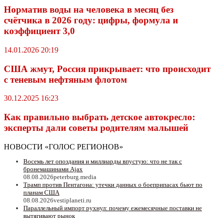
Норматив воды на человека в месяц без
счётчика в 2026 году: цифры, формула и
коэффициент 3,0
14.01.2026 20:19
США жмут, Россия прикрывает: что происходит
с теневым нефтяным флотом
30.12.2025 16:23
Как правильно выбрать детское автокресло:
эксперты дали советы родителям малышей
НОВОСТИ «ГОЛОС РЕГИОНОВ»
Восемь лет опоздания и миллиарды впустую: что не так с
бронемашинами Ajax
08.08.2026
peterburg.media
Трамп против Пентагона: утечки данных о боеприпасах бьют по
планам США
08.08.2026
vestiplaneti.ru
Параллельный импорт рухнул: почему ежемесячные поставки не
вытягивают рынок