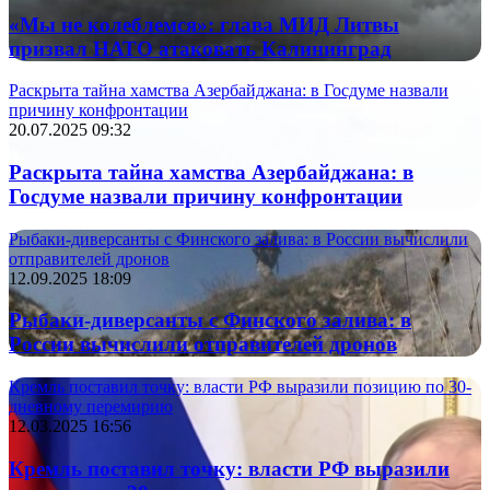
«Мы не колеблемся»: глава МИД Литвы
призвал НАТО атаковать Калининград
Раскрыта тайна хамства Азербайджана: в Госдуме назвали
причину конфронтации
20.07.2025 09:32
Раскрыта тайна хамства Азербайджана: в
Госдуме назвали причину конфронтации
Рыбаки-диверсанты с Финского залива: в России вычислили
отправителей дронов
12.09.2025 18:09
Рыбаки-диверсанты с Финского залива: в
России вычислили отправителей дронов
Кремль поставил точку: власти РФ выразили позицию по 30-
дневному перемирию
12.03.2025 16:56
Кремль поставил точку: власти РФ выразили