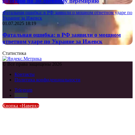
позицию по 30-дневному перемирию
Фатальная ошибка: в РФ заявили о мощном ответном ударе по
Украине за Ижевск
01.07.2025 18:19
Фатальная ошибка: в РФ заявили о мощном
ответном ударе по Украине за Ижевск
Статистика
© Все права защищены 2026
Контакты
Политика конфиденциальности
Telegram
DZEN
Кнопка «Наверх»