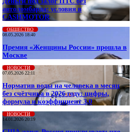
Деньги под залог ПТС без
автоломбарда: условия в
CASHMOTOR
ОБЩЕСТВО
08.05.2026 18:40
Премия «Женщины России» прошла в
Москве
НОВОСТИ
07.05.2026 22:11
Норматив воды на человека в месяц
без счётчика в 2026 году: цифры,
формула и коэффициент 3,0
НОВОСТИ
14.01.2026 20:19
США жмут, Россия прикрывает: что