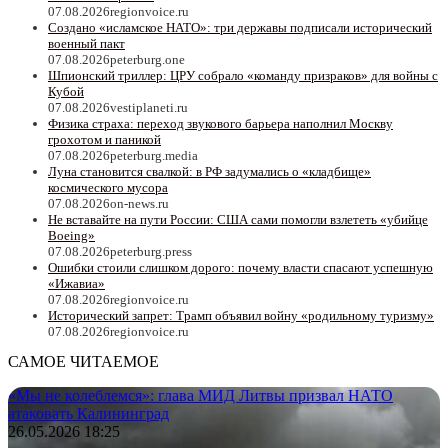
07.08.2026
regionvoice.ru
Создано «исламское НАТО»: три державы подписали исторический
военный пакт
07.08.2026
peterburg.one
Шпионский триллер: ЦРУ собрало «команду призраков» для войны с
Кубой
07.08.2026
vestiplaneti.ru
Физика страха: переход звукового барьера наполнил Москву
грохотом и паникой
07.08.2026
peterburg.media
Луна становится свалкой: в РФ задумались о «кладбище»
космического мусора
07.08.2026
on-news.ru
Не вставайте на пути России: США сами помогли взлететь «убийце
Boeing»
07.08.2026
peterburg.press
Ошибки стоили слишком дорого: почему власти спасают успешную
«Ижавиа»
07.08.2026
regionvoice.ru
Исторический запрет: Трамп объявил войну «родильному туризму»
07.08.2026
regionvoice.ru
САМОЕ ЧИТАЕМОЕ
«Мы не колеблемся»: глава МИД Литвы призвал НАТО
атаковать Калининград
26.05.2026 18:25