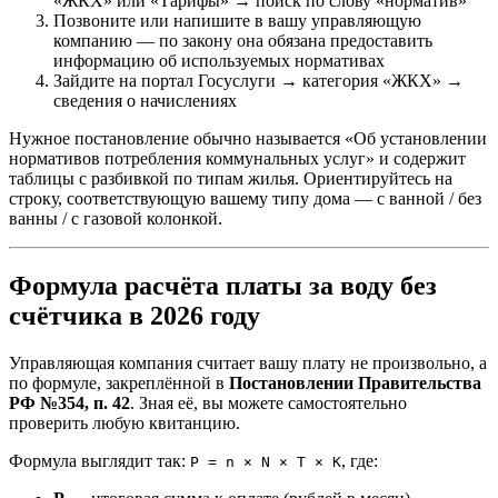
«ЖКХ» или «Тарифы» → поиск по слову «норматив»
Позвоните или напишите в вашу управляющую
компанию — по закону она обязана предоставить
информацию об используемых нормативах
Зайдите на портал Госуслуги → категория «ЖКХ» →
сведения о начислениях
Нужное постановление обычно называется «Об установлении
нормативов потребления коммунальных услуг» и содержит
таблицы с разбивкой по типам жилья. Ориентируйтесь на
строку, соответствующую вашему типу дома — с ванной / без
ванны / с газовой колонкой.
Формула расчёта платы за воду без
счётчика в 2026 году
Управляющая компания считает вашу плату не произвольно, а
по формуле, закреплённой в
Постановлении Правительства
РФ №354, п. 42
. Зная её, вы можете самостоятельно
проверить любую квитанцию.
Формула выглядит так:
, где:
P = n × N × T × K