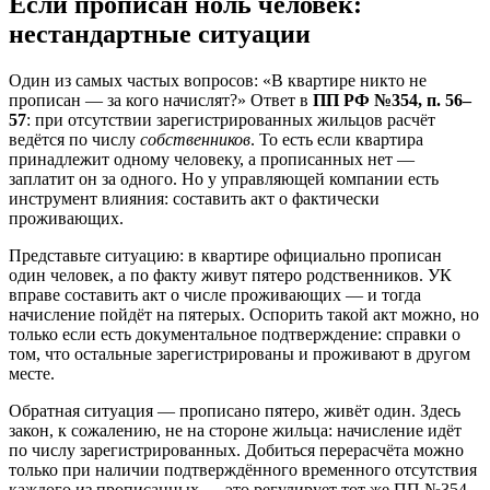
Если прописан ноль человек:
нестандартные ситуации
Один из самых частых вопросов: «В квартире никто не
прописан — за кого начислят?» Ответ в
ПП РФ №354, п. 56–
57
: при отсутствии зарегистрированных жильцов расчёт
ведётся по числу
собственников
. То есть если квартира
принадлежит одному человеку, а прописанных нет —
заплатит он за одного. Но у управляющей компании есть
инструмент влияния: составить акт о фактически
проживающих.
Представьте ситуацию: в квартире официально прописан
один человек, а по факту живут пятеро родственников. УК
вправе составить акт о числе проживающих — и тогда
начисление пойдёт на пятерых. Оспорить такой акт можно, но
только если есть документальное подтверждение: справки о
том, что остальные зарегистрированы и проживают в другом
месте.
Обратная ситуация — прописано пятеро, живёт один. Здесь
закон, к сожалению, не на стороне жильца: начисление идёт
по числу зарегистрированных. Добиться перерасчёта можно
только при наличии подтверждённого временного отсутствия
каждого из прописанных — это регулирует тот же ПП №354.