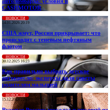
автоломбарда: условия в
CASHMOTOR
НОВОСТИ
14.01.2026 20:19
США жмут, Россия прикрывает: что
происходит с теневым нефтяным
флотом
НОВОСТИ
30.12.2025 16:23
Как правильно выбрать детское
автокресло: эксперты дали советы
родителям малышей
НОВОСТИ
15.12.2025 22:15
Вкусная Россия: шоколад и цикорий из