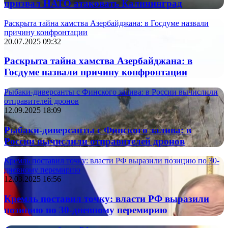
призвал НАТО атаковать Калининград
Раскрыта тайна хамства Азербайджана: в Госдуме назвали
причину конфронтации
20.07.2025 09:32
Раскрыта тайна хамства Азербайджана: в
Госдуме назвали причину конфронтации
Рыбаки-диверсанты с Финского залива: в России вычислили
отправителей дронов
12.09.2025 18:09
Рыбаки-диверсанты с Финского залива: в
России вычислили отправителей дронов
Кремль поставил точку: власти РФ выразили позицию по 30-
дневному перемирию
12.03.2025 16:56
Кремль поставил точку: власти РФ выразили
позицию по 30-дневному перемирию