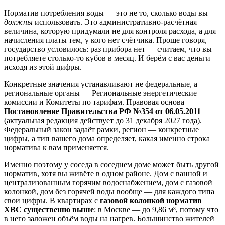
Норматив потребления воды — это не то, сколько воды вы
должны
использовать. Это административно-расчётная
величина, которую придумали не для контроля расхода, а для
начисления платы тем, у кого нет счётчика. Проще говоря,
государство условилось: раз прибора нет — считаем, что вы
потребляете столько-то кубов в месяц. И берём с вас деньги
исходя из этой цифры.
Конкретные значения устанавливают не федеральные, а
региональные органы — Региональные энергетические
комиссии и Комитеты по тарифам. Правовая основа —
Постановление Правительства РФ №354 от 06.05.2011
(актуальная редакция действует до 31 декабря 2027 года).
Федеральный закон задаёт рамки, регион — конкретные
цифры, а тип вашего дома определяет, какая именно строка
норматива к вам применяется.
Именно поэтому у соседа в соседнем доме может быть другой
норматив, хотя вы живёте в одном районе. Дом с ванной и
централизованным горячим водоснабжением, дом с газовой
колонкой, дом без горячей воды вообще — для каждого типа
свои цифры. В квартирах с
газовой колонкой норматив
ХВС существенно выше
: в Москве — до 9,86 м³, потому что
в него заложен объём воды на нагрев. Большинство жителей