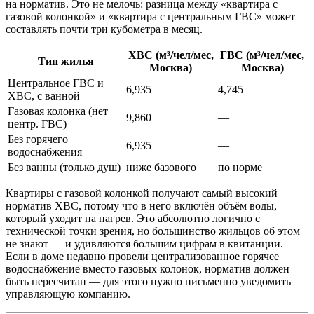
на норматив. Это не мелочь: разница между «квартира с
газовой колонкой» и «квартира с центральным ГВС» может
составлять почти три кубометра в месяц.
ХВС (м³/чел/мес,
ГВС (м³/чел/мес,
Тип жилья
Москва)
Москва)
Центральное ГВС и
6,935
4,745
ХВС, с ванной
Газовая колонка (нет
9,860
—
центр. ГВС)
Без горячего
6,935
—
водоснабжения
Без ванны (только душ)
ниже базового
по норме
Квартиры с газовой колонкой получают самый высокий
норматив ХВС, потому что в него включён объём воды,
который уходит на нагрев. Это абсолютно логично с
технической точки зрения, но большинство жильцов об этом
не знают — и удивляются большим цифрам в квитанции.
Если в доме недавно провели централизованное горячее
водоснабжение вместо газовых колонок, норматив должен
быть пересчитан — для этого нужно письменно уведомить
управляющую компанию.