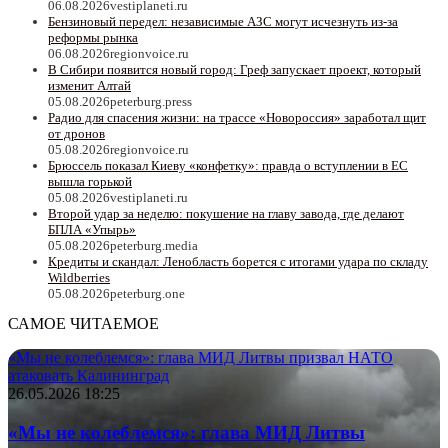
06.08.2026
vestiplaneti.ru
Бензиновый передел: независимые АЗС могут исчезнуть из-за
реформы рынка
06.08.2026
regionvoice.ru
В Сибири появится новый город: Греф запускает проект, который
изменит Алтай
05.08.2026
peterburg.press
Радио для спасения жизни: на трассе «Новороссия» заработал щит
от дронов
05.08.2026
regionvoice.ru
Брюссель показал Киеву «конфетку»: правда о вступлении в ЕС
вышла горькой
05.08.2026
vestiplaneti.ru
Второй удар за неделю: покушение на главу завода, где делают
БПЛА «Упырь»
05.08.2026
peterburg.media
Кредиты и скандал: Ленобласть борется с итогами удара по складу
Wildberries
05.08.2026
peterburg.one
САМОЕ ЧИТАЕМОЕ
«Мы не колеблемся»: глава МИД Литвы призвал НАТО
атаковать Калининград
26.05.2026 18:25
«Мы не колеблемся»: глава МИД Литвы