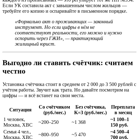
Если УК составила акт с завышенным числом жильцов —
требуйте его копию и оспаривайте в письменном порядке.
«Формально акт о проживающих — законный
инструмент. Но если цифры в нём не
соответствуют реальности, его можно и нужно
оспорить через ГЖИ», — практикующий
жилищный юрист.
Выгодно ли ставить счётчик: считаем
честно
Установка счётчика стоит в среднем от 2 000 до 3 500 рублей с
учётом работы. Звучит как трата. Но давайте посмотрим на
цифры — и всё встанет на свои места.
Со счётчиком
Без счётчика,
Переплата
Ситуация
(руб./мес.)
K=3 (руб./мес.)
в месяц
1 человек,
~1 100–1
~200–250
~1 368
Москва, ХВС
150 руб.
Семья 4 чел.,
~4 500–4
~800–950
~5 470
Москва, ХВС
700 руб.