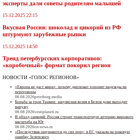
эксперты дали советы родителям малышей
15.12.2025 22:15
Вкусная Россия: шоколад и цикорий из РФ
штурмуют зарубежные рынки
15.12.2025 14:50
Тренд петербургских корпоративов:
«коробочный» формат покорил регион
НОВОСТИ «ГОЛОС РЕГИОНОВ»
«Европа не даст мира»: почему дипломат хоронит надежды на
переговоры
06.08.2026
peterburg.media
Борьба за трон Трампа: закулисная возня в Белом доме выходит
наружу
06.08.2026
vestiplaneti.ru
В обход санкций: Россия строит транспортную артерию мирового
масштаба на Юг
06.08.2026
on-news.ru
«Последствия ощущаются до сих пор»: в ЕС указали на роковую
ошибку Зеленского