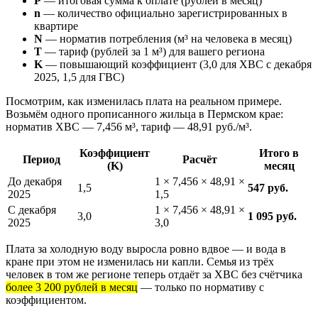
P
— итоговая сумма к оплате (рублей в месяц)
n
— количество официально зарегистрированных в
квартире
N
— норматив потребления (м³ на человека в месяц)
T
— тариф (рублей за 1 м³) для вашего региона
K
— повышающий коэффициент (3,0 для ХВС с декабря
2025, 1,5 для ГВС)
Посмотрим, как изменилась плата на реальном примере.
Возьмём одного прописанного жильца в Пермском крае:
норматив ХВС — 7,456 м³, тариф — 48,91 руб./м³.
Коэффициент
Итого в
Период
Расчёт
(K)
месяц
До декабря
1 × 7,456 × 48,91 ×
1,5
547 руб.
2025
1,5
С декабря
1 × 7,456 × 48,91 ×
3,0
1 095 руб.
2025
3,0
Плата за холодную воду выросла ровно вдвое — и вода в
кране при этом не изменилась ни капли. Семья из трёх
человек в том же регионе теперь отдаёт за ХВС без счётчика
более 3 200 рублей в месяц
— только по нормативу с
коэффициентом.