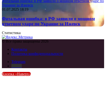
Фатальная ошибка: в РФ заявили о мощном ответном ударе по
Украине за Ижевск
01.07.2025 18:19
Фатальная ошибка: в РФ заявили о мощном
ответном ударе по Украине за Ижевск
Статистика
© Все права защищены 2026
Контакты
Политика конфиденциальности
Telegram
DZEN
Кнопка «Наверх»