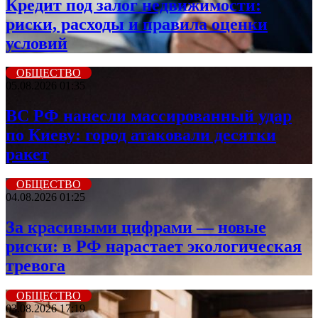
Кредит под залог недвижимости:
риски, расходы и правила оценки
условий
ОБЩЕСТВО
05.08.2026 01:35
ВС РФ нанесли массированный удар
по Киеву: город атаковали десятки
ракет
ОБЩЕСТВО
04.08.2026 01:25
За красивыми цифрами — новые
риски: в РФ нарастает экологическая
тревога
ОБЩЕСТВО
03.08.2026 17:19