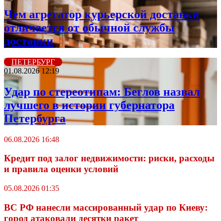
Чем агрегатор курьерской доставки
отличается от обычной службы
доставки
ПЕТЕРБУРГ
01.08.2026 12:19
Удар по стереотипам: Беглов назвал
лучшего в истории губернатора
Петербурга
06.08.2026 16:48
Кредит под залог недвижимости: риски, расходы
и правила оценки условий
05.08.2026 01:35
ВС РФ нанесли массированный удар по Киеву:
город атаковали десятки ракет