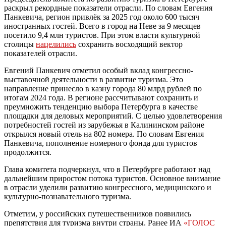
раскрыл рекордные показатели отрасли. По словам Евгения
Панкевича, регион привлёк за 2025 год около 600 тысяч
иностранных гостей. Всего в город на Неве за 9 месяцев
посетило 9,4 млн туристов. При этом власти культурной
столицы
нацелились
сохранить восходящий вектор
показателей отрасли.
Евгений Панкевич отметил особый вклад конгрессно-
выставочной деятельности в развитие туризма. Это
направление принесло в казну города 80 млрд рублей по
итогам 2024 года. В регионе рассчитывают сохранить и
преумножить тенденцию выбора Петербурга в качестве
площадки для деловых мероприятий. С целью удовлетворения
потребностей гостей из зарубежья в Калининском районе
открылся новый отель на 802 номера. По словам Евгения
Панкевича, пополнение номерного фонда для туристов
продолжится.
Глава комитета подчеркнул, что в Петербурге работают над
дальнейшим приростом потока туристов. Основное внимание
в отрасли уделили развитию конгрессного, медицинского и
культурно-познавательного туризма.
Отметим, у российских путешественников появились
препятствия для туризма внутри страны. Ранее ИА
«ГОЛОС