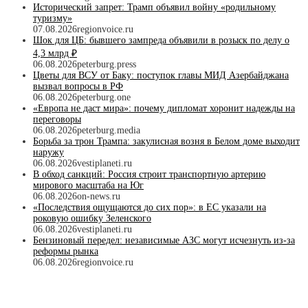
Исторический запрет: Трамп объявил войну «родильному
туризму»
07.08.2026
regionvoice.ru
Шок для ЦБ: бывшего зампреда объявили в розыск по делу о
4,3 млрд ₽
06.08.2026
peterburg.press
Цветы для ВСУ от Баку: поступок главы МИД Азербайджана
вызвал вопросы в РФ
06.08.2026
peterburg.one
«Европа не даст мира»: почему дипломат хоронит надежды на
переговоры
06.08.2026
peterburg.media
Борьба за трон Трампа: закулисная возня в Белом доме выходит
наружу
06.08.2026
vestiplaneti.ru
В обход санкций: Россия строит транспортную артерию
мирового масштаба на Юг
06.08.2026
on-news.ru
«Последствия ощущаются до сих пор»: в ЕС указали на
роковую ошибку Зеленского
06.08.2026
vestiplaneti.ru
Бензиновый передел: независимые АЗС могут исчезнуть из-за
реформы рынка
06.08.2026
regionvoice.ru