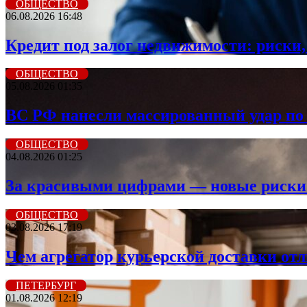
ОБЩЕСТВО
06.08.2026 16:48
Кредит под залог недвижимости: риски,
ОБЩЕСТВО
05.08.2026 01:35
ВС РФ нанесли массированный удар по 
ОБЩЕСТВО
04.08.2026 01:25
За красивыми цифрами — новые риски: 
ОБЩЕСТВО
03.08.2026 17:19
Чем агрегатор курьерской доставки от
ПЕТЕРБУРГ
01.08.2026 12:19