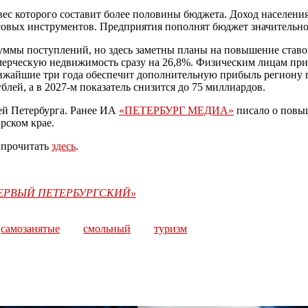
вес которого составит более половины бюджета. Доход населен
совых инструментов. Предприятия пополнят бюджет значительно
уммы поступлений, но здесь заметны планы на повышение ставок 
мерческую недвижимость сразу на 26,8%. Физическим лицам при
лижайшие три года обеспечит дополнительную прибыль региону п
лей, а в 2027-м показатель снизится до 75 миллиардов.
ей Петербурга. Ранее ИА
«ПЕТЕРБУРГ МЕДИА»
писало о повыш
рском крае.
е прочитать
здесь
.
«ПЕРВЫЙ ПЕТЕРБУРГСКИЙ»
самозанятые
смольный
туризм