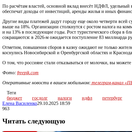
По расчётам властей, основной вклад внесёт НДФЛ, удельный 
обеспечат доходы от инвестиций, аренды жилья и иных финан
Другие виды платежей дадут городу еще около четверти всей с
выше на 18%. Организации столкнутся с ростом налога на ком
и на 13% в последующие годы. Рост туристического сбора в б
сокращаются: в 2026-м ожидается поступление 83 миллиарда руб
Отметим, повышения сборов в казну ожидают не только жител
коснулись Новосибирской и Оренбургской областях и Краснода
О том, что россияне стали отказываться от молочки, вы может
Фото:
freepik.com
Оперативные новости в вашем мобильном:
телеграм-канал 
Теги
бюджет
госдолг
налоги
ндфл
петербург
Елена Василенко
29.10.2025 18:59
963
Читать следующую