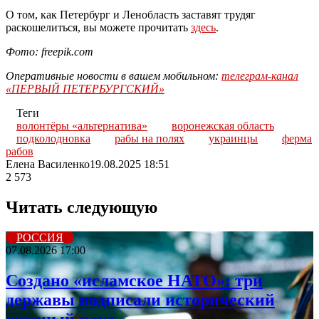
О том, как Петербург и Ленобласть заставят трудяг
раскошелиться, вы можете прочитать
здесь
.
Фото: freepik.com
Оперативные новости в вашем мобильном:
телеграм-канал
«ПЕРВЫЙ ПЕТЕРБУРГСКИЙ»
Теги
волонтёры «альтернатива»
воронежская область
подколодновка
рабы на полях
украинцы
ферма
рабов
Елена Василенко
19.08.2025 18:51
2 573
Читать следующую
РОССИЯ
07.08.2026 17:00
Создано «исламское НАТО»: три
державы подписали исторический
военный пакт