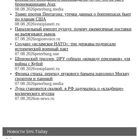
бронемашинами Ajax
08.08.2026
peterburg.media
Трамп против Пентагона: утечки данных о боеприпасах бьют
по планам США
08.08.2026
vestiplaneti.ru
Параллельный импорт рухнул: почему ежемесячные поставки
не вытягивают рынок
07.08.2026
regionvoice.ru
Создано «исламское НАТО»: три державы подписали
исторический военный пакт
07.08.2026
peterburg.one
Шпионский триллер: ЦРУ собрало «команду призраков» для
войны с Кубой
07.08.2026
vestiplaneti.ru
Физика страха: переход звукового барьера наполнил Москву
грохотом и паникой
07.08.2026
peterburg.media
Луна становится свалкой: в РФ задумались о «кладбище»
космического мусора
07.08.2026
on-news.ru