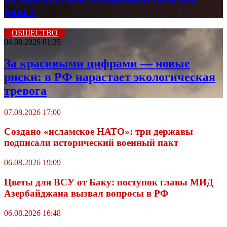
ракет
ОБЩЕСТВО
04.08.2026 01:25
За красивыми цифрами — новые
риски: в РФ нарастает экологическая
тревога
07.08.2026 17:00
Создано «исламское НАТО»: три державы
подписали исторический военный пакт
06.08.2026 19:09
Цветы для ВСУ от Баку: поступок главы МИД
Азербайджана вызвал вопросы в РФ
06.08.2026 16:48