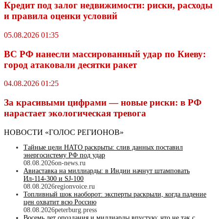
Кредит под залог недвижимости: риски, расходы
и правила оценки условий
05.08.2026 01:35
ВС РФ нанесли массированный удар по Киеву:
город атаковали десятки ракет
04.08.2026 01:25
За красивыми цифрами — новые риски: в РФ
нарастает экологическая тревога
НОВОСТИ «ГОЛОС РЕГИОНОВ»
Тайные цели НАТО раскрыты: слив данных поставил
энергосистему РФ под удар
08.08.2026
on-news.ru
Авиаставка на миллиарды: в Индии начнут штамповать
Ил‑114‑300 и SJ‑100
08.08.2026
regionvoice.ru
Топливный шок наоборот: эксперты раскрыли, когда падение
цен охватит всю Россию
08.08.2026
peterburg.press
Восемь лет опоздания и миллиарды впустую: что не так с