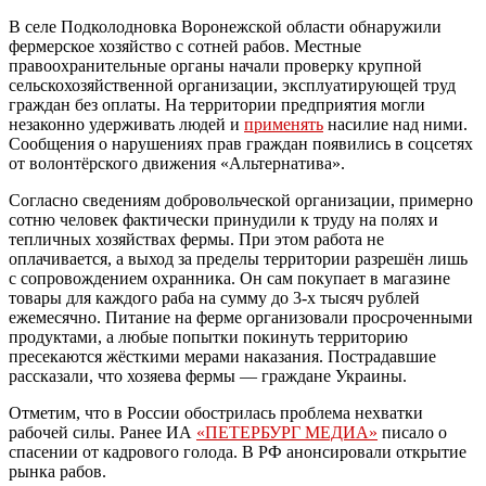
В селе Подколодновка Воронежской области обнаружили
фермерское хозяйство с сотней рабов. Местные
правоохранительные органы начали проверку крупной
сельскохозяйственной организации, эксплуатирующей труд
граждан без оплаты. На территории предприятия могли
незаконно удерживать людей и
применять
насилие над ними.
Сообщения о нарушениях прав граждан появились в соцсетях
от волонтёрского движения «Альтернатива».
Согласно сведениям добровольческой организации, примерно
сотню человек фактически принудили к труду на полях и
тепличных хозяйствах фермы. При этом работа не
оплачивается, а выход за пределы территории разрешён лишь
с сопровождением охранника. Он сам покупает в магазине
товары для каждого раба на сумму до 3-х тысяч рублей
ежемесячно. Питание на ферме организовали просроченными
продуктами, а любые попытки покинуть территорию
пресекаются жёсткими мерами наказания. Пострадавшие
рассказали, что хозяева фермы — граждане Украины.
Отметим, что в России обострилась проблема нехватки
рабочей силы. Ранее ИА
«ПЕТЕРБУРГ МЕДИА»
писало о
спасении от кадрового голода. В РФ анонсировали открытие
рынка рабов.