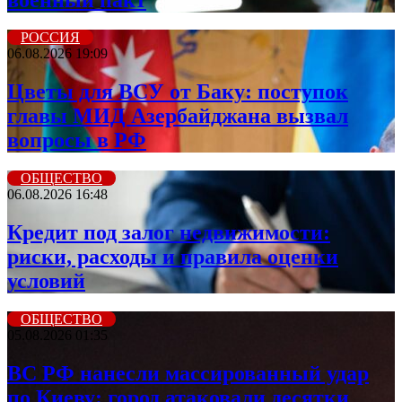
РОССИЯ
06.08.2026 19:09
Цветы для ВСУ от Баку: поступок
главы МИД Азербайджана вызвал
вопросы в РФ
ОБЩЕСТВО
06.08.2026 16:48
Кредит под залог недвижимости:
риски, расходы и правила оценки
условий
ОБЩЕСТВО
05.08.2026 01:35
ВС РФ нанесли массированный удар
по Киеву: город атаковали десятки