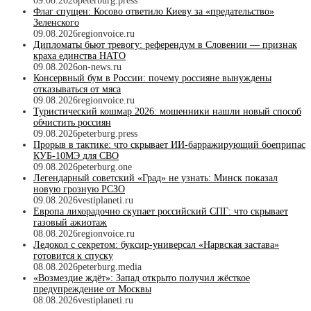
09.08.2026
peterburg.press
Флаг спущен: Косово ответило Киеву за «предательство»
Зеленского
09.08.2026
regionvoice.ru
Дипломаты бьют тревогу: референдум в Словении — признак
краха единства НАТО
09.08.2026
on-news.ru
Консервный бум в России: почему россияне вынуждены
отказываться от мяса
09.08.2026
regionvoice.ru
Туристический кошмар 2026: мошенники нашли новый способ
обчистить россиян
09.08.2026
peterburg.press
Прорыв в тактике: что скрывает ИИ-барражирующий боеприпас
КУБ-10МЭ для СВО
09.08.2026
peterburg.one
Легендарный советский «Град» не узнать: Минск показал
новую грозную РСЗО
09.08.2026
vestiplaneti.ru
Европа лихорадочно скупает российский СПГ: что скрывает
газовый ажиотаж
08.08.2026
regionvoice.ru
Ледокол с секретом: буксир-универсал «Нарвская застава»
готовится к спуску
08.08.2026
peterburg.media
«Возмездие ждёт»: Запад открыто получил жёсткое
предупреждение от Москвы
08.08.2026
vestiplaneti.ru