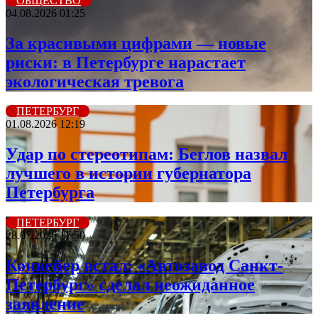
ОБЩЕСТВО
04.08.2026 01:25
За красивыми цифрами — новые
риски: в Петербурге нарастает
экологическая тревога
ПЕТЕРБУРГ
01.08.2026 12:19
Удар по стереотипам: Беглов назвал
лучшего в истории губернатора
Петербурга
ПЕТЕРБУРГ
28.07.2026 17:50
Конвейер встал: «Автозавод Санкт-
Петербург» сделал неожиданное
заявление