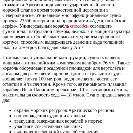
стражника Арктики подняли государственный военно-
морской флаг во время торжественной церемонии в
Северодвинске. Уникальное многофункциональное судно
проекта 23550 построили на предприятии «Адмиралтейские
верфи». Универсальный корабль
способен
совмещать
функционал патрульной службы, ледокола и мощного буксира
одновременно. Он обладает высоким уровнем прочности
корпуса, способным выдерживать давление льда толщиной
около 2-х метров благодаря классу Arc7.
Помимо своей уникальной конструкции, судно оснащено
мощным артиллерийским комплексом калибром 76 мм. Также
корабль оборудован посадочной площадкой для вертолёта и
ангаром для размещения дронов. Длина патрульного судна
составляет почти 100 метров, водоизмещение достигает
отметки в 9 тысяч тонн. Кроме того, автономность плавания
корабля «Иван Папанин» превышает 10 тысяч морских миль,
максимальная скорость хода — 18 узлов. Судно предназначено
для:
охраны морских ресурсов Арктического региона;
сопровождения судов и их защиты;
эвакуации задержанных кораблей в порты;
участия в спасательных миссиях;
выполнения функций судна обеспечения.