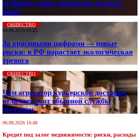
по Киеву: город атаковали десятки
ракет
ОБЩЕСТВО
04.08.2026 01:25
За красивыми цифрами — новые
риски: в РФ нарастает экологическая
тревога
ОБЩЕСТВО
03.08.2026 17:19
Чем агрегатор курьерской доставки
отличается от обычной службы
доставки
06.08.2026 16:48
Кредит под залог недвижимости: риски, расходы