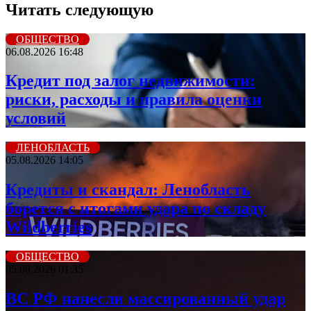
Читать следующую
ОБЩЕСТВО
06.08.2026 16:48
Кредит под залог недвижимости:
риски, расходы и правила оценки
условий
ЛЕНОБЛАСТЬ
05.08.2026 14:05
Кредиты и скандал: Ленобласть
борется с итогами удара по складу
Wildberries
ОБЩЕСТВО
05.08.2026 01:35
ВС РФ нанесли массированный удар