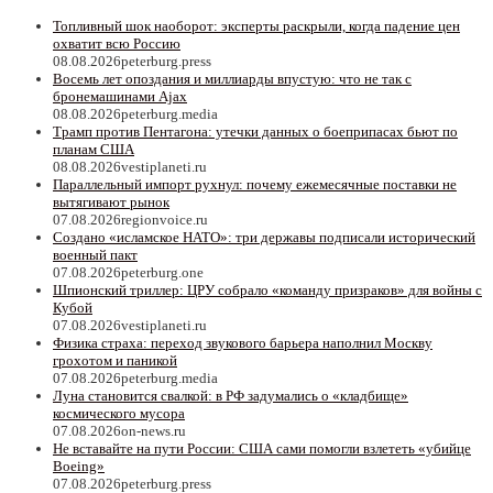
Топливный шок наоборот: эксперты раскрыли, когда падение цен
охватит всю Россию
08.08.2026
peterburg.press
Восемь лет опоздания и миллиарды впустую: что не так с
бронемашинами Ajax
08.08.2026
peterburg.media
Трамп против Пентагона: утечки данных о боеприпасах бьют по
планам США
08.08.2026
vestiplaneti.ru
Параллельный импорт рухнул: почему ежемесячные поставки не
вытягивают рынок
07.08.2026
regionvoice.ru
Создано «исламское НАТО»: три державы подписали исторический
военный пакт
07.08.2026
peterburg.one
Шпионский триллер: ЦРУ собрало «команду призраков» для войны с
Кубой
07.08.2026
vestiplaneti.ru
Физика страха: переход звукового барьера наполнил Москву
грохотом и паникой
07.08.2026
peterburg.media
Луна становится свалкой: в РФ задумались о «кладбище»
космического мусора
07.08.2026
on-news.ru
Не вставайте на пути России: США сами помогли взлететь «убийце
Boeing»
07.08.2026
peterburg.press