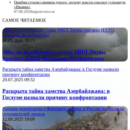
Ошибки стоили слишком дорого: почему власти спасают успешную
«Ижавиа»
07.08.2026
regionvoice.ru
САМОЕ ЧИТАЕМОЕ
«Мы не колеблемся»: глава МИД Литвы призвал НАТО
атаковать Калининград
26.05.2026 18:25
«Мы не колеблемся»: глава МИД Литвы
призвал НАТО атаковать Калининград
Раскрыта тайна хамства Азербайджана: в Госдуме назвали
причину конфронтации
20.07.2025 09:32
Раскрыта тайна хамства Азербайджана: в
Госдуме назвали причину конфронтации
Рыбаки-диверсанты с Финского залива: в России вычислили
отправителей дронов
12.09.2025 18:09