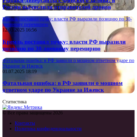
Рыбаки-диверсанты с Финского залива: в
России вычислили отправителей дронов
Кремль поставил точку: власти РФ выразили позицию по 30-
дневному перемирию
12.03.2025 16:56
Кремль поставил точку: власти РФ выразили
позицию по 30-дневному перемирию
Фатальная ошибка: в РФ заявили о мощном ответном ударе по
Украине за Ижевск
01.07.2025 18:19
Фатальная ошибка: в РФ заявили о мощном
ответном ударе по Украине за Ижевск
Статистика
© Все права защищены 2026
Контакты
Политика конфиденциальности