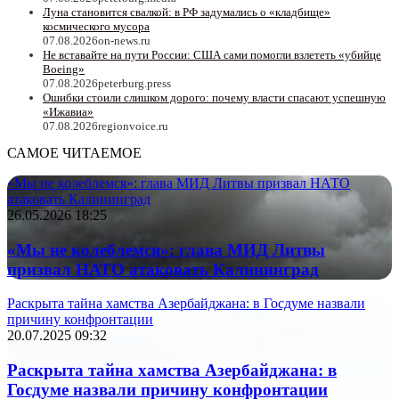
Луна становится свалкой: в РФ задумались о «кладбище»
космического мусора
07.08.2026
on-news.ru
Не вставайте на пути России: США сами помогли взлететь «убийце
Boeing»
07.08.2026
peterburg.press
Ошибки стоили слишком дорого: почему власти спасают успешную
«Ижавиа»
07.08.2026
regionvoice.ru
САМОЕ ЧИТАЕМОЕ
«Мы не колеблемся»: глава МИД Литвы призвал НАТО
атаковать Калининград
26.05.2026 18:25
«Мы не колеблемся»: глава МИД Литвы
призвал НАТО атаковать Калининград
Раскрыта тайна хамства Азербайджана: в Госдуме назвали
причину конфронтации
20.07.2025 09:32
Раскрыта тайна хамства Азербайджана: в
Госдуме назвали причину конфронтации