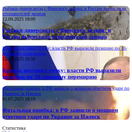
Рыбаки-диверсанты с Финского залива: в России вычислили
отправителей дронов
12.09.2025 18:09
Рыбаки-диверсанты с Финского залива: в
России вычислили отправителей дронов
Кремль поставил точку: власти РФ выразили позицию по 30-
дневному перемирию
12.03.2025 16:56
Кремль поставил точку: власти РФ выразили
позицию по 30-дневному перемирию
Фатальная ошибка: в РФ заявили о мощном ответном ударе по
Украине за Ижевск
01.07.2025 18:19
Фатальная ошибка: в РФ заявили о мощном
ответном ударе по Украине за Ижевск
Статистика