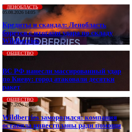
ЛЕНОБЛАСТЬ
05.08.2026 14:05
Кредиты и скандал: Ленобласть
борется с итогами удара по складу
Wildberries
ОБЩЕСТВО
05.08.2026 01:35
ВС РФ нанесли массированный удар
по Киеву: город атаковали десятки
ракет
ОБЩЕСТВО
31.07.2026 18:58
Wildberriеs заморозился: компания
оставила инвестпланы ради помощи