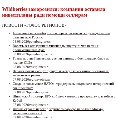
Wildberriеs заморозился: компания оставила
инвестпланы ради помощи селлерам
НОВОСТИ «ГОЛОС РЕГИОНОВ»
Топливный шок наоборот: эксперты раскрыли, когда падение цен
охватит всю Россию
08.08.2026
peterburg.press
Восемь лет опоздания и миллиарды впустую: что не так с
бронемашинами Ajax
08.08.2026
peterburg.media
Трамп против Пентагона: утечки данных о боеприпасах бьют по
планам США
08.08.2026
vestiplaneti.ru
Параллельный импорт рухнул: почему ежемесячные поставки не
вытягивают рынок
07.08.2026
regionvoice.ru
Создано «исламское НАТО»: три державы подписали исторический
военный пакт
07.08.2026
peterburg.one
Шпионский триллер: ЦРУ собрало «команду призраков» для войны с
Кубой
07.08.2026
vestiplaneti.ru
Физика страха: переход звукового барьера наполнил Москву
грохотом и паникой
07.08.2026
peterburg.media