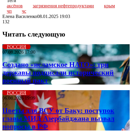
Теги
аксёнов
загрязнения нефтепродуктами
крым
чп
чс
Елена Василенко
08.01.2025 19:03
132
Читать следующую
РОССИЯ
07.08.2026 17:00
Создано «исламское НАТО»: три
державы подписали исторический
военный пакт
РОССИЯ
06.08.2026 19:09
Цветы для ВСУ от Баку: поступок
главы МИД Азербайджана вызвал
вопросы в РФ