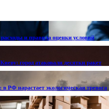
 расходы и правила оценки условий
Киеву: город атаковали десятки ракет
в РФ нарастает экологическая тревога