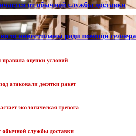
личается от обычной службы доставки
тавила инвестпланы ради помощи селлер
и правила оценки условий
род атаковали десятки ракет
стает экологическая тревога
от обычной службы доставки