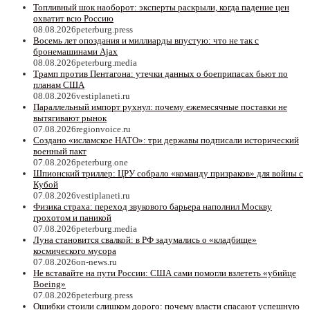
Топливный шок наоборот: эксперты раскрыли, когда падение цен
охватит всю Россию
08.08.2026
peterburg.press
Восемь лет опоздания и миллиарды впустую: что не так с
бронемашинами Ajax
08.08.2026
peterburg.media
Трамп против Пентагона: утечки данных о боеприпасах бьют по
планам США
08.08.2026
vestiplaneti.ru
Параллельный импорт рухнул: почему ежемесячные поставки не
вытягивают рынок
07.08.2026
regionvoice.ru
Создано «исламское НАТО»: три державы подписали исторический
военный пакт
07.08.2026
peterburg.one
Шпионский триллер: ЦРУ собрало «команду призраков» для войны с
Кубой
07.08.2026
vestiplaneti.ru
Физика страха: переход звукового барьера наполнил Москву
грохотом и паникой
07.08.2026
peterburg.media
Луна становится свалкой: в РФ задумались о «кладбище»
космического мусора
07.08.2026
on-news.ru
Не вставайте на пути России: США сами помогли взлететь «убийце
Boeing»
07.08.2026
peterburg.press
Ошибки стоили слишком дорого: почему власти спасают успешную