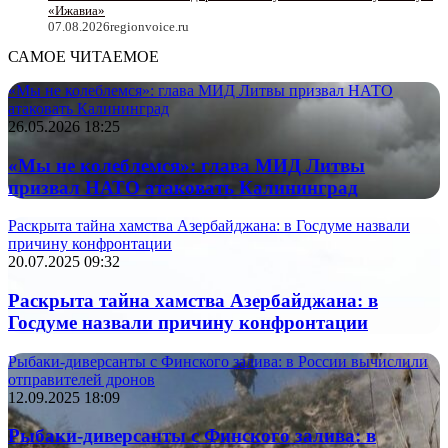
«Ижавиа»
07.08.2026
regionvoice.ru
САМОЕ ЧИТАЕМОЕ
«Мы не колеблемся»: глава МИД Литвы призвал НАТО
атаковать Калининград
26.05.2026 18:25
«Мы не колеблемся»: глава МИД Литвы
призвал НАТО атаковать Калининград
Раскрыта тайна хамства Азербайджана: в Госдуме назвали
причину конфронтации
20.07.2025 09:32
Раскрыта тайна хамства Азербайджана: в
Госдуме назвали причину конфронтации
Рыбаки-диверсанты с Финского залива: в России вычислили
отправителей дронов
12.09.2025 18:09
Рыбаки-диверсанты с Финского залива: в