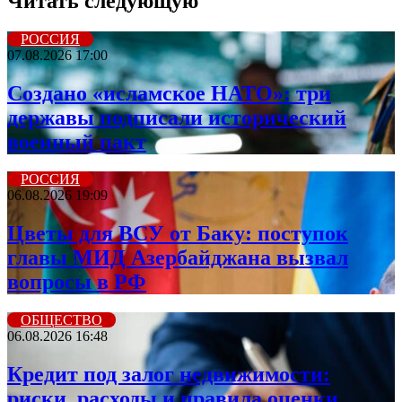
Читать следующую
РОССИЯ
07.08.2026 17:00
Создано «исламское НАТО»: три
державы подписали исторический
военный пакт
РОССИЯ
06.08.2026 19:09
Цветы для ВСУ от Баку: поступок
главы МИД Азербайджана вызвал
вопросы в РФ
ОБЩЕСТВО
06.08.2026 16:48
Кредит под залог недвижимости:
риски, расходы и правила оценки