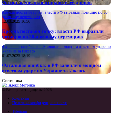
России вычислили отправителей дронов
Кремль поставил точку: власти РФ выразили позицию по 30-
дневному перемирию
12.03.2025 16:56
Кремль поставил точку: власти РФ выразили
позицию по 30-дневному перемирию
Фатальная ошибка: в РФ заявили о мощном ответном ударе по
Украине за Ижевск
01.07.2025 18:19
Фатальная ошибка: в РФ заявили о мощном
ответном ударе по Украине за Ижевск
Статистика
© Все права защищены 2026
Контакты
Политика конфиденциальности
Telegram