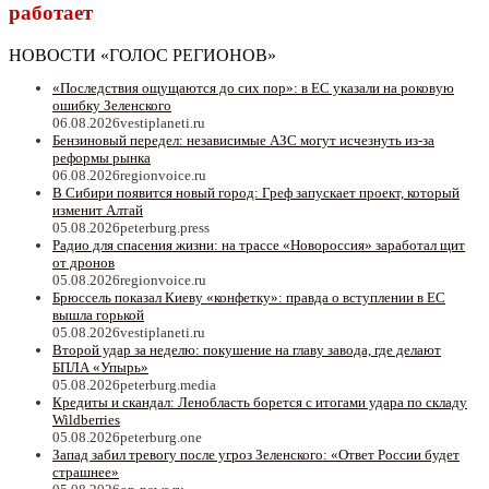
работает
НОВОСТИ «ГОЛОС РЕГИОНОВ»
«Последствия ощущаются до сих пор»: в ЕС указали на роковую
ошибку Зеленского
06.08.2026
vestiplaneti.ru
Бензиновый передел: независимые АЗС могут исчезнуть из-за
реформы рынка
06.08.2026
regionvoice.ru
В Сибири появится новый город: Греф запускает проект, который
изменит Алтай
05.08.2026
peterburg.press
Радио для спасения жизни: на трассе «Новороссия» заработал щит
от дронов
05.08.2026
regionvoice.ru
Брюссель показал Киеву «конфетку»: правда о вступлении в ЕС
вышла горькой
05.08.2026
vestiplaneti.ru
Второй удар за неделю: покушение на главу завода, где делают
БПЛА «Упырь»
05.08.2026
peterburg.media
Кредиты и скандал: Ленобласть борется с итогами удара по складу
Wildberries
05.08.2026
peterburg.one
Запад забил тревогу после угроз Зеленского: «Ответ России будет
страшнее»