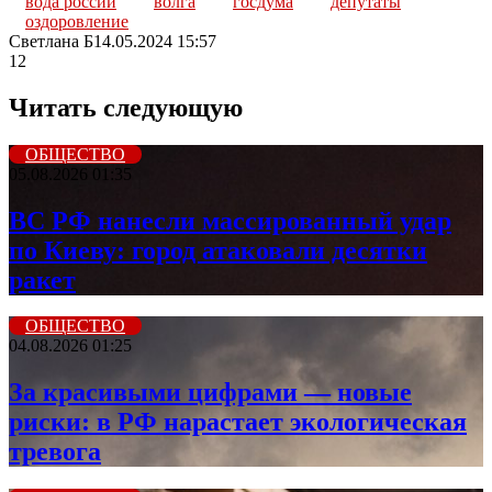
вода россии
волга
госдума
депутаты
оздоровление
Светлана Б
14.05.2024 15:57
12
Читать следующую
ОБЩЕСТВО
05.08.2026 01:35
ВС РФ нанесли массированный удар
по Киеву: город атаковали десятки
ракет
ОБЩЕСТВО
04.08.2026 01:25
За красивыми цифрами — новые
риски: в РФ нарастает экологическая
тревога