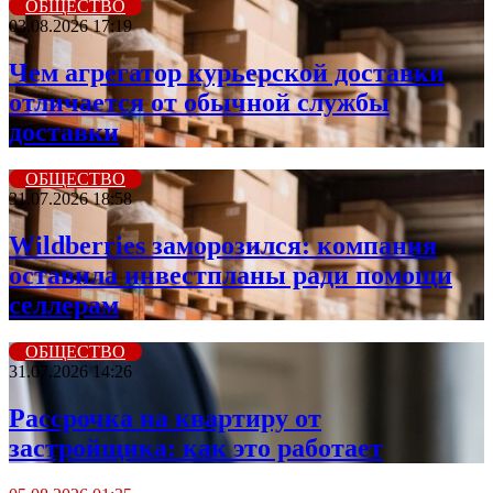
ОБЩЕСТВО
03.08.2026 17:19
Чем агрегатор курьерской доставки
отличается от обычной службы
доставки
ОБЩЕСТВО
31.07.2026 18:58
Wildberriеs заморозился: компания
оставила инвестпланы ради помощи
селлерам
ОБЩЕСТВО
31.07.2026 14:26
Рассрочка на квартиру от
застройщика: как это работает