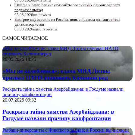
05.08.2026
on-news.ru
Chrome и Safari блокируют сайты российских банков: эксперт
подсказал выход
05.08.2026
on-news.ru
Быстрое выдворение из России: новые правила для мигрантов
удивили юристов
05.08.2026
regionvoice.ru
САМОЕ ЧИТАЕМОЕ
«Мы не колеблемся»: глава МИД Литвы призвал НАТО
атаковать Калининград
26.05.2026 18:25
«Мы не колеблемся»: глава МИД Литвы
призвал НАТО атаковать Калининград
Раскрыта тайна хамства Азербайджана: в Госдуме назвали
причину конфронтации
20.07.2025 09:32
Раскрыта тайна хамства Азербайджана: в
Госдуме назвали причину конфронтации
Рыбаки-диверсанты с Финского залива: в России вычислили