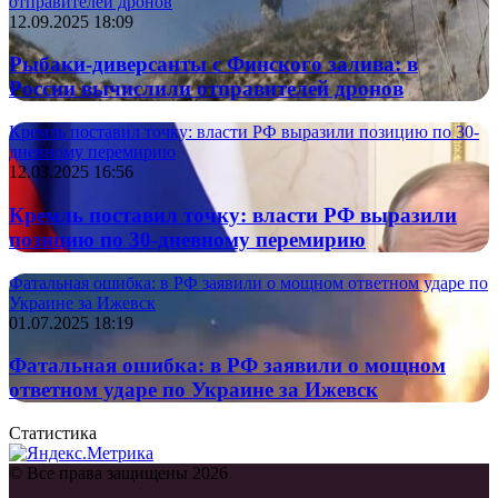
отправителей дронов
12.09.2025 18:09
Рыбаки-диверсанты с Финского залива: в
России вычислили отправителей дронов
Кремль поставил точку: власти РФ выразили позицию по 30-
дневному перемирию
12.03.2025 16:56
Кремль поставил точку: власти РФ выразили
позицию по 30-дневному перемирию
Фатальная ошибка: в РФ заявили о мощном ответном ударе по
Украине за Ижевск
01.07.2025 18:19
Фатальная ошибка: в РФ заявили о мощном
ответном ударе по Украине за Ижевск
Статистика
© Все права защищены 2026