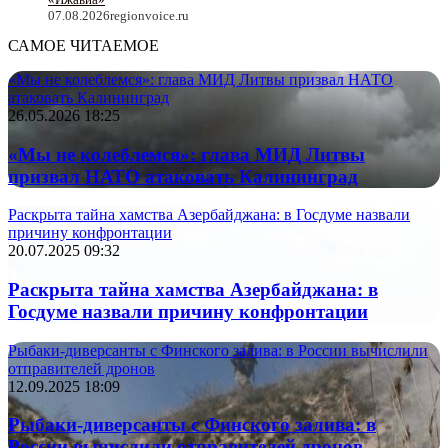
07.08.2026
regionvoice.ru
САМОЕ ЧИТАЕМОЕ
«Мы не колеблемся»: глава МИД Литвы призвал НАТО
атаковать Калининград
26.05.2026 18:25
«Мы не колеблемся»: глава МИД Литвы
призвал НАТО атаковать Калининград
Раскрыта тайна хамства Азербайджана: в Госдуме назвали
причину конфронтации
20.07.2025 09:32
Раскрыта тайна хамства Азербайджана: в
Госдуме назвали причину конфронтации
Рыбаки-диверсанты с Финского залива: в России вычислили
отправителей дронов
12.09.2025 18:09
Рыбаки-диверсанты с Финского залива: в
России вычислили отправителей дронов