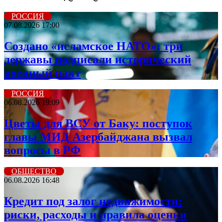
РОССИЯ
07.08.2026 17:00
Создано «исламское НАТО»: три
державы подписали исторический
военный пакт
РОССИЯ
06.08.2026 19:09
Цветы для ВСУ от Баку: поступок
главы МИД Азербайджана вызвал
вопросы в РФ
ОБЩЕСТВО
06.08.2026 16:48
Кредит под залог недвижимости:
риски, расходы и правила оценки