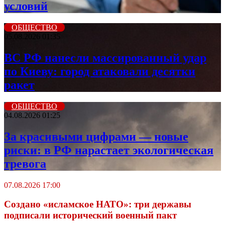
условий
ОБЩЕСТВО
05.08.2026 01:35
ВС РФ нанесли массированный удар
по Киеву: город атаковали десятки
ракет
ОБЩЕСТВО
04.08.2026 01:25
За красивыми цифрами — новые
риски: в РФ нарастает экологическая
тревога
07.08.2026 17:00
Создано «исламское НАТО»: три державы
подписали исторический военный пакт