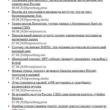
охватит всю Россию
08.08.2026
peterburg.press
Восемь лет опоздания и миллиарды впустую: что не так с
бронемашинами Ajax
08.08.2026
peterburg.media
Трамп против Пентагона: утечки данных о боеприпасах бьют по
планам США
08.08.2026
vestiplaneti.ru
Параллельный импорт рухнул: почему ежемесячные поставки не
вытягивают рынок
07.08.2026
regionvoice.ru
Создано «исламское НАТО»: три державы подписали исторический
военный пакт
07.08.2026
peterburg.one
Шпионский триллер: ЦРУ собрало «команду призраков» для войны с
Кубой
07.08.2026
vestiplaneti.ru
Физика страха: переход звукового барьера наполнил Москву
грохотом и паникой
07.08.2026
peterburg.media
Луна становится свалкой: в РФ задумались о «кладбище»
космического мусора
07.08.2026
on-news.ru
Не вставайте на пути России: США сами помогли взлететь «убийце
Boeing»
07.08.2026
peterburg.press
Ошибки стоили слишком дорого: почему власти спасают успешную
«Ижавиа»