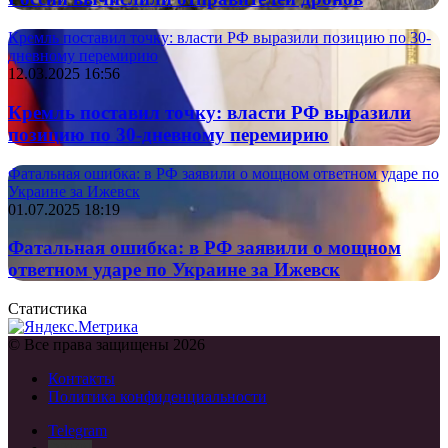
Кремль поставил точку: власти РФ выразили позицию по 30-
дневному перемирию
12.03.2025 16:56
Кремль поставил точку: власти РФ выразили
позицию по 30-дневному перемирию
Фатальная ошибка: в РФ заявили о мощном ответном ударе по
Украине за Ижевск
01.07.2025 18:19
Фатальная ошибка: в РФ заявили о мощном
ответном ударе по Украине за Ижевск
Статистика
© Все права защищены 2026
Контакты
Политика конфиденциальности
Telegram