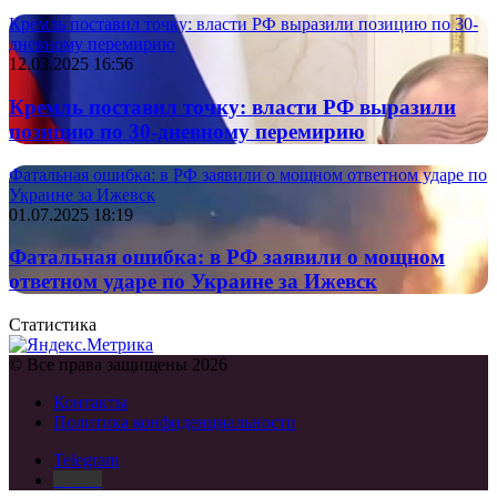
Кремль поставил точку: власти РФ выразили позицию по 30-
дневному перемирию
12.03.2025 16:56
Кремль поставил точку: власти РФ выразили
позицию по 30-дневному перемирию
Фатальная ошибка: в РФ заявили о мощном ответном ударе по
Украине за Ижевск
01.07.2025 18:19
Фатальная ошибка: в РФ заявили о мощном
ответном ударе по Украине за Ижевск
Статистика
© Все права защищены 2026
Контакты
Политика конфиденциальности
Telegram
DZEN