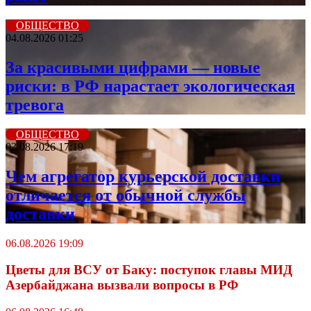
ОБЩЕСТВО
04.08.2026 01:25
За красивыми цифрами — новые
риски: в РФ нарастает экологическая
тревога
ОБЩЕСТВО
03.08.2026 17:19
Чем агрегатор курьерской доставки
отличается от обычной службы
доставки
06.08.2026 19:09
Цветы для ВСУ от Баку: поступок главы МИД
Азербайджана вызвали вопросы в РФ