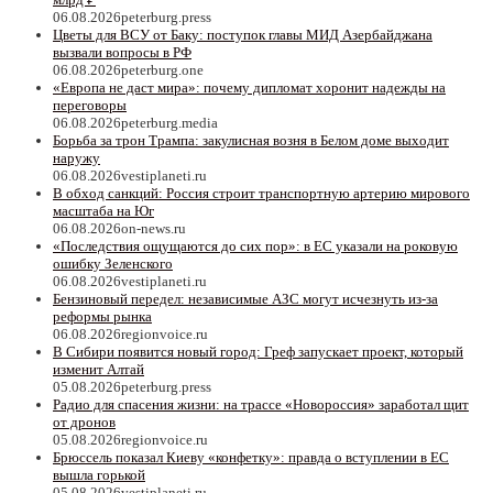
06.08.2026
peterburg.press
Цветы для ВСУ от Баку: поступок главы МИД Азербайджана
вызвали вопросы в РФ
06.08.2026
peterburg.one
«Европа не даст мира»: почему дипломат хоронит надежды на
переговоры
06.08.2026
peterburg.media
Борьба за трон Трампа: закулисная возня в Белом доме выходит
наружу
06.08.2026
vestiplaneti.ru
В обход санкций: Россия строит транспортную артерию мирового
масштаба на Юг
06.08.2026
on-news.ru
«Последствия ощущаются до сих пор»: в ЕС указали на роковую
ошибку Зеленского
06.08.2026
vestiplaneti.ru
Бензиновый передел: независимые АЗС могут исчезнуть из-за
реформы рынка
06.08.2026
regionvoice.ru
В Сибири появится новый город: Греф запускает проект, который
изменит Алтай
05.08.2026
peterburg.press
Радио для спасения жизни: на трассе «Новороссия» заработал щит
от дронов
05.08.2026
regionvoice.ru
Брюссель показал Киеву «конфетку»: правда о вступлении в ЕС
вышла горькой
05.08.2026
vestiplaneti.ru