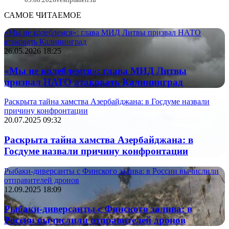
САМОЕ ЧИТАЕМОЕ
«Мы не колеблемся»: глава МИД Литвы призвал НАТО
атаковать Калининград
26.05.2026 18:25
«Мы не колеблемся»: глава МИД Литвы
призвал НАТО атаковать Калининград
Раскрыта тайна хамства Азербайджана: в Госдуме назвали
причину конфронтации
20.07.2025 09:32
Раскрыта тайна хамства Азербайджана: в
Госдуме назвали причину конфронтации
Рыбаки-диверсанты с Финского залива: в России вычислили
отправителей дронов
12.09.2025 18:09
Рыбаки-диверсанты с Финского залива: в
России вычислили отправителей дронов