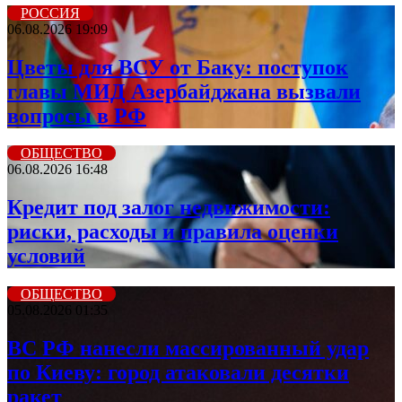
РОССИЯ
06.08.2026 19:09
Цветы для ВСУ от Баку: поступок
главы МИД Азербайджана вызвали
вопросы в РФ
ОБЩЕСТВО
06.08.2026 16:48
Кредит под залог недвижимости:
риски, расходы и правила оценки
условий
ОБЩЕСТВО
05.08.2026 01:35
ВС РФ нанесли массированный удар
по Киеву: город атаковали десятки
ракет