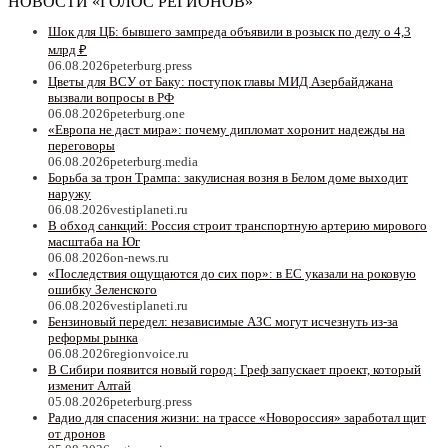
НОВОСТИ «ГОЛОС РЕГИОНОВ»
Шок для ЦБ: бывшего зампреда объявили в розыск по делу о 4,3
млрд ₽
06.08.2026
peterburg.press
Цветы для ВСУ от Баку: поступок главы МИД Азербайджана
вызвали вопросы в РФ
06.08.2026
peterburg.one
«Европа не даст мира»: почему дипломат хоронит надежды на
переговоры
06.08.2026
peterburg.media
Борьба за трон Трампа: закулисная возня в Белом доме выходит
наружу
06.08.2026
vestiplaneti.ru
В обход санкций: Россия строит транспортную артерию мирового
масштаба на Юг
06.08.2026
on-news.ru
«Последствия ощущаются до сих пор»: в ЕС указали на роковую
ошибку Зеленского
06.08.2026
vestiplaneti.ru
Бензиновый передел: независимые АЗС могут исчезнуть из-за
реформы рынка
06.08.2026
regionvoice.ru
В Сибири появится новый город: Греф запускает проект, который
изменит Алтай
05.08.2026
peterburg.press
Радио для спасения жизни: на трассе «Новороссия» заработал щит
от дронов