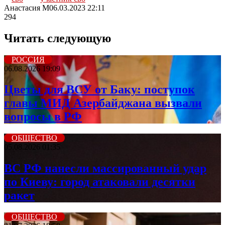
Анастасия М
06.03.2023 22:11
294
Читать следующую
РОССИЯ
06.08.2026 19:09
Цветы для ВСУ от Баку: поступок
главы МИД Азербайджана вызвали
вопросы в РФ
ОБЩЕСТВО
05.08.2026 01:35
ВС РФ нанесли массированный удар
по Киеву: город атаковали десятки
ракет
ОБЩЕСТВО