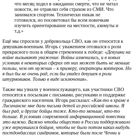
что месяц ходил в ожидании смерти, что не читал
новости, не отравлял себя страхом из СМИ. Что
занимался спортом. Технически никак не
готовился, но посоветовал бы всем новичкам
изучить ориентирование на местности, азимуты и
т.д.»
Ещё мы спросили у добровольца СВО, как он относится к
девушкам-военным. Игорь с уважением отозвался о роли
прекрасного пола в общем стремлении к победе:
«Девушки на
войне вызывают уважение. Войны изменились, и в новых
условиях в некоторых сферах от них может быть не меньше
пользы, чем от мужчин – к примеру, операторы коптеров. Но
я был бы не очень рад, если бы увидел девушек в роли
штурмовиков. Только в виде исключения».
Также мы узнали у военнослужащего, как участники СВО
относятся к посылкам с письмами, рисунками и поддержке
гражданского населения. Игорь рассказал:
«Как-то в храме в
Лисичанске мне дали письма детей из российской школы. Я
был рад, и другие бойцы тоже. Кто-то меньше, кто-то
больше. В условиях современной информационной повестки
это важно. Важно чтобы общество в России поддерживало
уже вернувшихся бойцов, чтобы не было потом каких-нибудь
постдонбасских синдромов, которые были после Чечни и