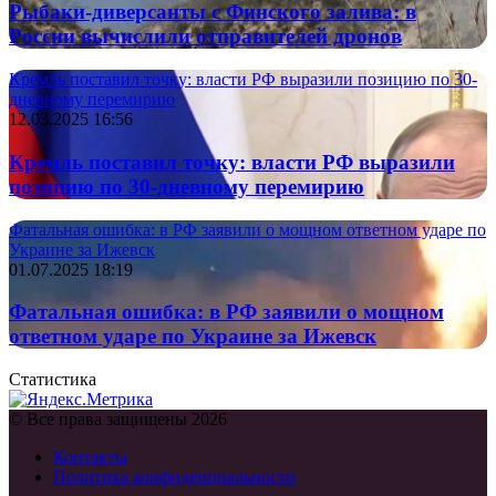
Рыбаки-диверсанты с Финского залива: в
России вычислили отправителей дронов
Кремль поставил точку: власти РФ выразили позицию по 30-
дневному перемирию
12.03.2025 16:56
Кремль поставил точку: власти РФ выразили
позицию по 30-дневному перемирию
Фатальная ошибка: в РФ заявили о мощном ответном ударе по
Украине за Ижевск
01.07.2025 18:19
Фатальная ошибка: в РФ заявили о мощном
ответном ударе по Украине за Ижевск
Статистика
© Все права защищены 2026
Контакты
Политика конфиденциальности