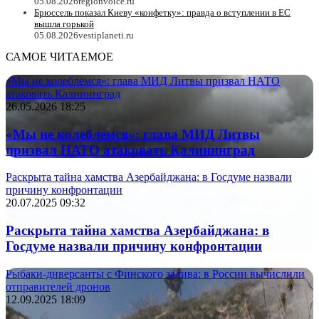
05.08.2026
regionvoice.ru
Брюссель показал Киеву «конфетку»: правда о вступлении в ЕС
вышла горькой
05.08.2026
vestiplaneti.ru
САМОЕ ЧИТАЕМОЕ
«Мы не колеблемся»: глава МИД Литвы призвал НАТО
атаковать Калининград
26.05.2026 18:25
«Мы не колеблемся»: глава МИД Литвы
призвал НАТО атаковать Калининград
Раскрыта тайна хамства Азербайджана: в Госдуме назвали
причину конфронтации
20.07.2025 09:32
Раскрыта тайна хамства Азербайджана: в
Госдуме назвали причину конфронтации
Рыбаки-диверсанты с Финского залива: в России вычислили
отправителей дронов
12.09.2025 18:09