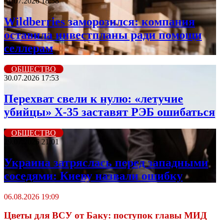
31.07.2026 18:58
Wildberriеs заморозился: компания
оставила инвестпланы ради помощи
селлерам
ОБЩЕСТВО
30.07.2026 17:53
Перехват свели к нулю: «летучие
убийцы» X-35 заставят РЭБ ошибаться
ОБЩЕСТВО
29.07.2026 21:01
Украина затряслась перед западными
соседями: Киеву назвали ошибку
06.08.2026 19:09
Цветы для ВСУ от Баку: поступок главы МИД