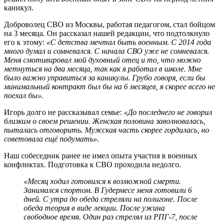
каникул.
Доброволец СВО из Москвы, работая педагогом, стал бойцом
на 3 месяца. Он рассказал нашей редакции, что подтолкнуло
его к этому:
«С детства мечтал быть военным. С 2014 года
много думал и сомневался. С начала СВО уже не сомневался.
Меня смотивировал мой духовный отец и то, что можно
метнуться на два месяца, так как я работал в школе. Мне
было важно управиться за каникулы. Грубо говоря, если бы
минимальный контракт был бы на 6 месяцев, я скорее всего не
поехал бы».
Игорь долго не рассказывал семье:
«До последнего не говорил
близким о своем решении. Женская половина заволновалась,
пыталась отговорить. Мужская часть скорее гордилась, но
советовала ещё подумать»
.
Наш собеседник ранее не имел опыта участия в военных
конфликтах. Подготовка к СВО проходила недолго.
«Месяц ходил готовился к возможной смерти.
Занимался спортом. В Гудермесе меня готовили 6
дней. С утра до обеда стреляли на полигоне. После
обеда теория в виде лекции. После ужина
свободное время. Один раз стрелял из РПГ-7, после