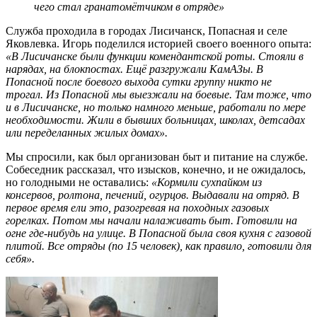
чего стал гранатомётчиком в отряде»
Служба проходила в городах Лисичанск, Попасная и селе
Яковлевка. Игорь поделился историей своего военного опыта:
«В Лисичанске были функции комендантской роты. Стояли в
нарядах, на блокпостах. Ещё разгружали КамАЗы. В
Попасной после боевого выхода сутки группу никто не
трогал. Из Попасной мы выезжали на боевые. Там тоже, что
и в Лисичанске, но только намного меньше, работали по мере
необходимости. Жили в бывших больницах, школах, детсадах
или переделанных жилых домах».
Мы спросили, как был организован быт и питание на службе.
Собеседник рассказал, что изысков, конечно, и не ожидалось,
но голодными не оставались:
«Кормили сухпайком из
консервов, ролтона, печений, огурцов. Выдавали на отряд. В
первое время ели это, разогревая на походных газовых
горелках. Потом мы начали налаживать быт. Готовили на
огне где-нибудь на улице. В Попасной была своя кухня с газовой
плитой. Все отряды (по 15 человек), как правило, готовили для
себя».