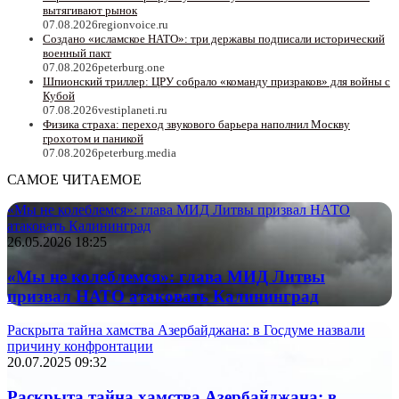
вытягивают рынок
07.08.2026
regionvoice.ru
Создано «исламское НАТО»: три державы подписали исторический
военный пакт
07.08.2026
peterburg.one
Шпионский триллер: ЦРУ собрало «команду призраков» для войны с
Кубой
07.08.2026
vestiplaneti.ru
Физика страха: переход звукового барьера наполнил Москву
грохотом и паникой
07.08.2026
peterburg.media
САМОЕ ЧИТАЕМОЕ
«Мы не колеблемся»: глава МИД Литвы призвал НАТО
атаковать Калининград
26.05.2026 18:25
«Мы не колеблемся»: глава МИД Литвы
призвал НАТО атаковать Калининград
Раскрыта тайна хамства Азербайджана: в Госдуме назвали
причину конфронтации
20.07.2025 09:32
Раскрыта тайна хамства Азербайджана: в