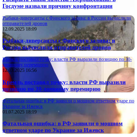
Госдуме назвали причину конфронтации
Рыбаки-диверсанты с Финского залива: в России вычислили
отправителей дронов
12.09.2025 18:09
Рыбаки-диверсанты с Финского залива: в
России вычислили отправителей дронов
Кремль поставил точку: власти РФ выразили позицию по 30-
дневному перемирию
12.03.2025 16:56
Кремль поставил точку: власти РФ выразили
позицию по 30-дневному перемирию
Фатальная ошибка: в РФ заявили о мощном ответном ударе по
Украине за Ижевск
01.07.2025 18:19
Фатальная ошибка: в РФ заявили о мощном
ответном ударе по Украине за Ижевск