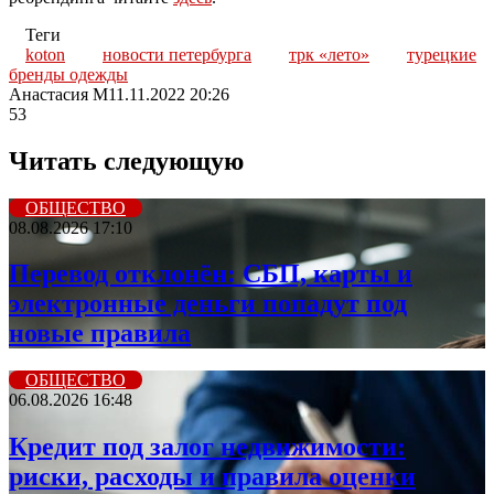
Теги
koton
новости петербурга
трк «лето»
турецкие
бренды одежды
Анастасия М
11.11.2022 20:26
53
Читать следующую
ОБЩЕСТВО
08.08.2026 17:10
Перевод отклонён: СБП, карты и
электронные деньги попадут под
новые правила
ОБЩЕСТВО
06.08.2026 16:48
Кредит под залог недвижимости:
риски, расходы и правила оценки