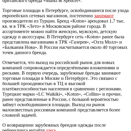
британского бренда «Marks & Spencer».
Торговые площади в Петербурге, освободившиеся после ухода
европейских сетевых магазинов, постепенно
занимают
производители из Турции. Бренд «Koton» арендовал 1,7 тыс.
кв. м в ТРК «Лето» в Московском районе города. В
ассортименте можно найти женскую, мужскую, детскую
одежду и аксессуары. В Петербурге сеть «Koton» ранее была
представлена магазинами в ТРК «Галерея», «Охта Молл» и
«Балкания Нова». В России насчитывается около 40 торговых
точек данного бренда.
Отмечается, что выход на российский рынок для новых
компаний сопровождается определёнными вложениями и
рисками. В первую очередь, зарубежные бренды занимают
торговые площади в Москве и Петербурге. Это связано с
большей проходимостью в ТЦ и высокой
платёжеспособностью населения в сравнении с регионами.
Турецкие марки «LC Waikiki», «Koton», «Collins» и прочие,
ранее представленные в России, с большой вероятностью
займут освободившиеся площади. Выход на рынок
малоизвестных россиянам компаний представляется более
сложной задачей.
О возвращении зарубежных брендов одежды после
ребрендинга читайте
здесь
.