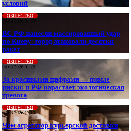
условий
ОБЩЕСТВО
05.08.2026 01:35
ВС РФ нанесли массированный удар
по Киеву: город атаковали десятки
ракет
ОБЩЕСТВО
04.08.2026 01:25
За красивыми цифрами — новые
риски: в РФ нарастает экологическая
тревога
ОБЩЕСТВО
03.08.2026 17:19
Чем агрегатор курьерской доставки