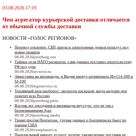
03.08.2026 17:19
Чем агрегатор курьерской доставки отличается
от обычной службы доставки
НОВОСТИ «ГОЛОС РЕГИОНОВ»
Перевод отклонён: СБП, карты и электронные деньги попадут под
новые правила
08.08.2026
peterburg.one
Тайные цели НАТО раскрыты: слив данных поставил энергосистему
РФ под удар
08.08.2026
on-news.ru
Авиаставка на миллиарды: в Индии начнут штамповать Ил‑114‑300 и
SJ‑100
08.08.2026
regionvoice.ru
Топливный шок наоборот: эксперты раскрыли, когда падение цен
охватит всю Россию
08.08.2026
peterburg.press
Восемь лет опоздания и миллиарды впустую: что не так с
бронемашинами Ajax
08.08.2026
peterburg.media
Трамп против Пентагона: утечки данных о боеприпасах бьют по
планам США
08.08.2026
vestiplaneti.ru
Параллельный импорт рухнул: почему ежемесячные поставки не