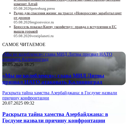
изменит Алтай
05.08.2026
peterburg.press
Радио для спасения жизни: на трассе «Новороссия» заработал щит
от дронов
05.08.2026
regionvoice.ru
Брюссель показал Киеву «конфетку»: правда о вступлении в ЕС
вышла горькой
05.08.2026
vestiplaneti.ru
САМОЕ ЧИТАЕМОЕ
«Мы не колеблемся»: глава МИД Литвы призвал НАТО
атаковать Калининград
26.05.2026 18:25
«Мы не колеблемся»: глава МИД Литвы
призвал НАТО атаковать Калининград
Раскрыта тайна хамства Азербайджана: в Госдуме назвали
причину конфронтации
20.07.2025 09:32
Раскрыта тайна хамства Азербайджана: в
Госдуме назвали причину конфронтации