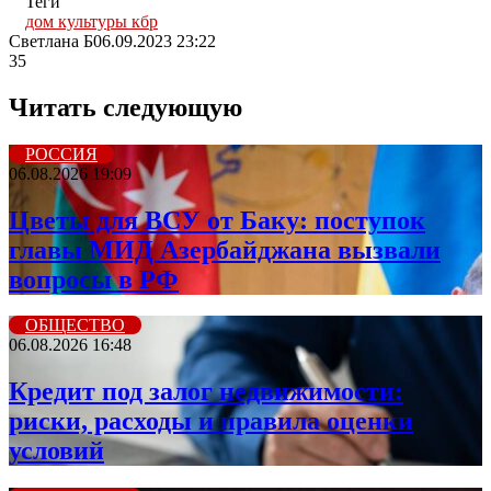
Теги
дом культуры кбр
Светлана Б
06.09.2023 23:22
35
Читать следующую
РОССИЯ
06.08.2026 19:09
Цветы для ВСУ от Баку: поступок
главы МИД Азербайджана вызвали
вопросы в РФ
ОБЩЕСТВО
06.08.2026 16:48
Кредит под залог недвижимости:
риски, расходы и правила оценки
условий