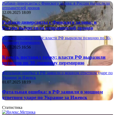
Рыбаки-диверсанты с Финского залива: в России вычислили
отправителей дронов
12.09.2025 18:09
Рыбаки-диверсанты с Финского залива: в
России вычислили отправителей дронов
Кремль поставил точку: власти РФ выразили позицию по 30-
дневному перемирию
12.03.2025 16:56
Кремль поставил точку: власти РФ выразили
позицию по 30-дневному перемирию
Фатальная ошибка: в РФ заявили о мощном ответном ударе по
Украине за Ижевск
01.07.2025 18:19
Фатальная ошибка: в РФ заявили о мощном
ответном ударе по Украине за Ижевск
Статистика