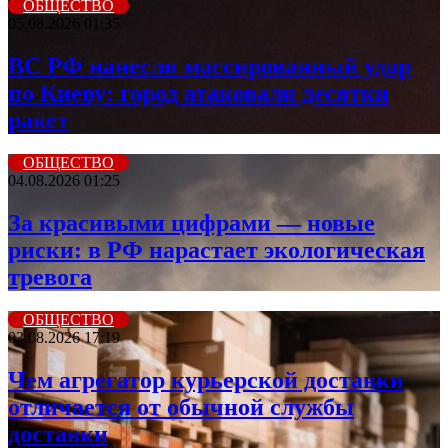
ОБЩЕСТВО
05.08.2026 01:35
ВС РФ нанесли массированный удар
по Киеву: город атаковали десятки
ракет
ОБЩЕСТВО
04.08.2026 01:25
За красивыми цифрами — новые
риски: в РФ нарастает экологическая
тревога
ОБЩЕСТВО
03.08.2026 17:19
Чем агрегатор курьерской доставки
отличается от обычной службы
доставки