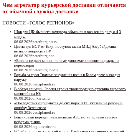
Чем агрегатор курьерской доставки отличается
от обычной службы доставки
НОВОСТИ «ГОЛОС РЕГИОНОВ»
Шок для ЦБ: бывшего зампреда объявили в розыск по делу о 4,3
млрд ₽
06.08.2026
peterburg.press
Цветы для ВСУ от Баку: поступок главы МИД Азербайджана
вызвали вопросы в РФ
06.08.2026
peterburg.one
«Европа не даст мира»: почему дипломат хоронит надежды на
переговоры
06.08.2026
peterburg.media
Борьба за трон Трампа: закулисная возня в Белом доме выходит
наружу
06.08.2026
vestiplaneti.ru
В обход санкций: Россия строит транспортную артерию мирового
масштаба на Юг
06.08.2026
on-news.ru
«Последствия ощущаются до сих пор»: в ЕС указали на роковую
ошибку Зеленского
06.08.2026
vestiplaneti.ru
Бензиновый передел: независимые АЗС могут исчезнуть из-за
реформы рынка
06.08.2026
regionvoice.ru
В Сибири появится новый город: Греф запускает проект, который