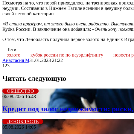
Несмотря на то, что порой приходилось на тренировках приход
неудачи. Состязания в Нижнем Тагиле вселили в девушку больш
своей весовой категории.
«
Я стала призёром, от этого было очень радостно. Выступать 
Кубка России. В заключение она добавила: «
Очень хочу поехат
О том, что Ленобласть получила первое золото на Единых И
Теги
золото
кубок россии по по пауэрлифтингу
новости 
Анастасия М
31.01.2023 21:22
123
Читать следующую
ОБЩЕСТВО
06.08.2026 16:48
Кредит под залог недвижимости: риски,
ЛЕНОБЛАСТЬ
05.08.2026 14:05