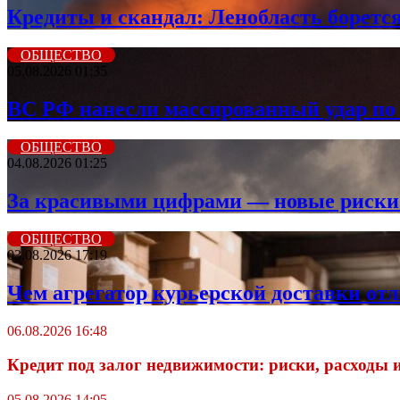
Кредиты и скандал: Ленобласть борется 
ОБЩЕСТВО
05.08.2026 01:35
ВС РФ нанесли массированный удар по 
ОБЩЕСТВО
04.08.2026 01:25
За красивыми цифрами — новые риски: 
ОБЩЕСТВО
03.08.2026 17:19
Чем агрегатор курьерской доставки от
06.08.2026 16:48
Кредит под залог недвижимости: риски, расходы 
05.08.2026 14:05