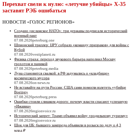
Перехват свели к нулю: «летучие убийцы» X-35
заставят РЭБ ошибаться
НОВОСТИ «ГОЛОС РЕГИОНОВ»
Создано «исламское НАТО»: три державы подписали исторический
военный пакт
07.08.2026
peterburg.one
Шпионский триллер: ЦРУ собрало «команду призраков» для войны с
Кубой
07.08.2026
vestiplaneti.ru
Физика страха: переход звукового барьера наполнил Москву
грохотом и паникой
07.08.2026
peterburg.media
Луна становится свалкой: в РФ задумались о «кладбище»
космического мусора
07.08.2026
on-news.ru
Не вставайте на пути России: США сами помогли взлететь «убийце
Boeing»
07.08.2026
peterburg.press
Ошибки стоили слишком дорого: почему власти спасают успешную
«Ижавиа»
07.08.2026
regionvoice.ru
Исторический запрет: Трамп объявил войну «родильному туризму»
07.08.2026
regionvoice.ru
Шок для ЦБ: бывшего зампреда объявили в розыск по делу о 4,3
млрд ₽