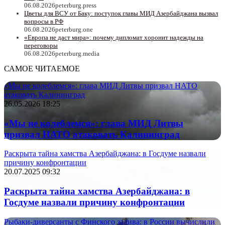
06.08.2026
peterburg.press
Цветы для ВСУ от Баку: поступок главы МИД Азербайджана вызвал
вопросы в РФ
06.08.2026
peterburg.one
«Европа не даст мира»: почему дипломат хоронит надежды на
переговоры
06.08.2026
peterburg.media
САМОЕ ЧИТАЕМОЕ
«Мы не колеблемся»: глава МИД Литвы призвал НАТО
атаковать Калининград
26.05.2026 18:25
«Мы не колеблемся»: глава МИД Литвы
призвал НАТО атаковать Калининград
Раскрыта тайна хамства Азербайджана: в Госдуме назвали
причину конфронтации
20.07.2025 09:32
Раскрыта тайна хамства Азербайджана: в
Госдуме назвали причину конфронтации
Рыбаки-диверсанты с Финского залива: в России вычислили