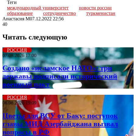
Теги
международный университет
новости россии
образование
сотрудничество
туркменистан
Анастасия М
07.12.2022 22:56
40
Читать следующую
РОССИЯ
07.08.2026 17:00
Создано «исламское НАТО»: три
державы подписали исторический
военный пакт
РОССИЯ
06.08.2026 19:09
Цветы для ВСУ от Баку: поступок
главы МИД Азербайджана вызвал
вопросы в РФ