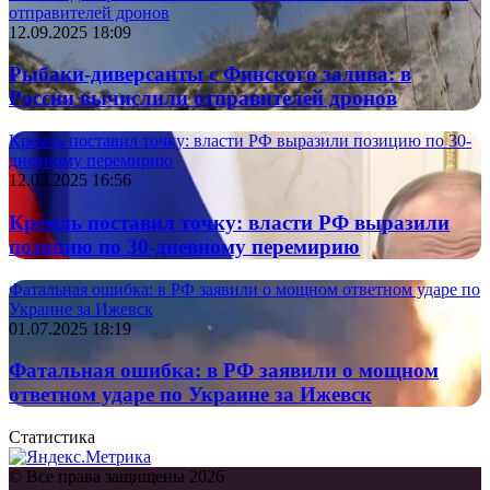
отправителей дронов
12.09.2025 18:09
Рыбаки-диверсанты с Финского залива: в
России вычислили отправителей дронов
Кремль поставил точку: власти РФ выразили позицию по 30-
дневному перемирию
12.03.2025 16:56
Кремль поставил точку: власти РФ выразили
позицию по 30-дневному перемирию
Фатальная ошибка: в РФ заявили о мощном ответном ударе по
Украине за Ижевск
01.07.2025 18:19
Фатальная ошибка: в РФ заявили о мощном
ответном ударе по Украине за Ижевск
Статистика
© Все права защищены 2026