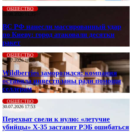
ОБЩЕСТВО
05.08.2026 01:35
ВС РФ нанесли массированный удар
по Киеву: город атаковали десятки
ракет
ОБЩЕСТВО
31.07.2026 18:58
Wildberriеs заморозился: компания
оставила инвестпланы ради помощи
селлерам
ОБЩЕСТВО
30.07.2026 17:53
Перехват свели к нулю: «летучие
убийцы» X-35 заставят РЭБ ошибаться