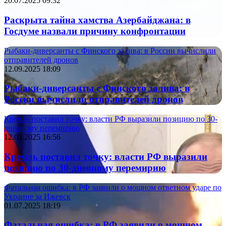
20.07.2025 09:32
Раскрыта тайна хамства Азербайджана: в
Госдуме назвали причину конфронтации
Рыбаки-диверсанты с Финского залива: в России вычислили
отправителей дронов
12.09.2025 18:09
Рыбаки-диверсанты с Финского залива: в
России вычислили отправителей дронов
Кремль поставил точку: власти РФ выразили позицию по 30-
дневному перемирию
12.03.2025 16:56
Кремль поставил точку: власти РФ выразили
позицию по 30-дневному перемирию
Фатальная ошибка: в РФ заявили о мощном ответном ударе по
Украине за Ижевск
01.07.2025 18:19
Фатальная ошибка: в РФ заявили о мощном