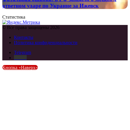
ответном ударе по Украине за Ижевск
Статистика
© Все права защищены 2026
Контакты
Политика конфиденциальности
Telegram
DZEN
Кнопка «Наверх»