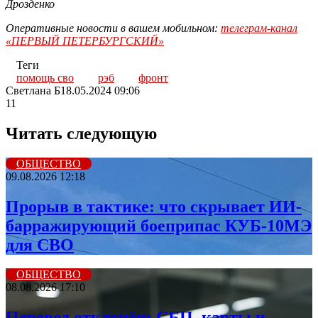
Дрозденко
Оперативные новости в вашем мобильном:
телеграм-канал
«ПЕРВЫЙ ПЕТЕРБУРГСКИЙ»
Теги
помощь сво
рэб
фронт
Светлана Б
18.05.2024 09:06
11
Читать следующую
ОБЩЕСТВО
09.08.2026 12:18
Прорыв в тактике: что скрывает ИИ-
барражирующий боеприпас КУБ-10МЭ
для СВО
ОБЩЕСТВО
08.08.2026 17:10
Перевод отклонён: СБП, карты и