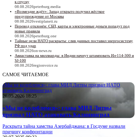
к спуску
08.08.2026
peterburg.media
«Возмездие ждёт»: Запад открыто получил жёсткое
предупреждение от Москвы
08.08.2026
vestiplaneti.ru
Перевод отклонён: СБП, карты и электронные деньги попадут под
новые правила
08.08.2026
peterburg.one
Тайные цели НАТО раскрыты: слив данных поставил энергосистему
РФ под удар
08.08.2026
on-news.ru
Авиаставка на миллиарды: в Индии начнут штамповать Ил‑114‑300 и
SJ‑100
08.08.2026
regionvoice.ru
САМОЕ ЧИТАЕМОЕ
«Мы не колеблемся»: глава МИД Литвы призвал НАТО
атаковать Калининград
26.05.2026 18:25
«Мы не колеблемся»: глава МИД Литвы
призвал НАТО атаковать Калининград
Раскрыта тайна хамства Азербайджана: в Госдуме назвали
причину конфронтации