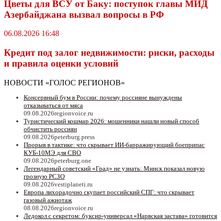
Цветы для ВСУ от Баку: поступок главы МИД
Азербайджана вызвал вопросы в РФ
06.08.2026 16:48
Кредит под залог недвижимости: риски, расходы
и правила оценки условий
НОВОСТИ «ГОЛОС РЕГИОНОВ»
Консервный бум в России: почему россияне вынуждены
отказываться от мяса
09.08.2026
regionvoice.ru
Туристический кошмар 2026: мошенники нашли новый способ
обчистить россиян
09.08.2026
peterburg.press
Прорыв в тактике: что скрывает ИИ-барражирующий боеприпас
КУБ-10МЭ для СВО
09.08.2026
peterburg.one
Легендарный советский «Град» не узнать: Минск показал новую
грозную РСЗО
09.08.2026
vestiplaneti.ru
Европа лихорадочно скупает российский СПГ: что скрывает
газовый ажиотаж
08.08.2026
regionvoice.ru
Ледокол с секретом: буксир-универсал «Нарвская застава» готовится