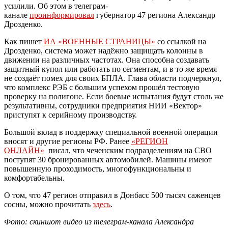
усилили. Об этом в телеграм-
канале
проинформировал
губернатор 47 региона Александр
Дрозденко.
Как пишет
ИА «ВОЕННЫЕ СТРАНИЦЫ»
со ссылкой на
Дрозденко, система может надёжно защищать колонны в
движении на различных частотах. Она способна создавать
защитный купол или работать по сегментам, и в то же время
не создаёт помех для своих БПЛА. Глава области подчеркнул,
что комплекс РЭБ с большим успехом прошёл тестовую
проверку на полигоне. Если боевые испытания будут столь же
результативны, сотрудники предприятия НИИ «Вектор»
приступят к серийному производству.
Большой вклад в поддержку специальной военной операции
вносят и другие регионы РФ. Ранее
«РЕГИОН
ОНЛАЙН»
писал, что чеченским подразделениям на СВО
поступят 30 бронированных автомобилей. Машины имеют
повышенную проходимость, многофункциональны и
комфортабельны.
О том, что 47 регион отправил в Донбасс 500 тысяч саженцев
сосны, можно прочитать
здесь
.
Фото: скиншот видео из телеграм-канала Александра