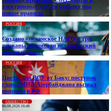
электронные деньги попадут под
новые правила
РОССИЯ
07.08.2026 17:00
Создано «исламское НАТО»: три
державы подписали исторический
военный пакт
РОССИЯ
06.08.2026 19:09
Цветы для ВСУ от Баку: поступок
главы МИД Азербайджана вызвал
вопросы в РФ
ОБЩЕСТВО
06.08.2026 16:48