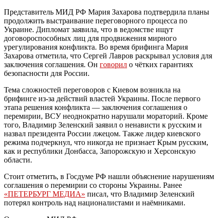
Представитель МИД РФ Мария Захарова подтвердила планы
продолжить выстраивание переговорного процесса по
Украине. Дипломат заявила, что в ведомстве ищут
договороспособных лиц для продвижения мирного
урегулирования конфликта. Во время брифинга Мария
Захарова отметила, что Сергей Лавров раскрывал условия для
заключения соглашения. Он
говорил
о чётких гарантиях
безопасности для России.
Тема сложностей переговоров с Киевом возникла на
брифинге из-за действий властей Украины. После первого
этапа решения конфликта — заключения соглашения о
перемирии, ВСУ неоднократно нарушали мораторий. Кроме
того, Владимир Зеленский заявил о ненависти к русским и
назвал президента России лжецом. Также лидер киевского
режима подчеркнул, что никогда не признает Крым русским,
как и республики Донбасса, Запорожскую и Херсонскую
области.
Стоит отметить, в Госдуме РФ нашли объяснение нарушениям
соглашения о перемирии со стороны Украины. Ранее
«ПЕТЕРБУРГ МЕДИА»
писал, что Владимир Зеленский
потерял контроль над националистами и наёмниками.