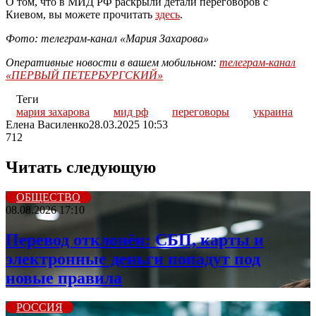
О том, что в МИД РФ раскрыли детали переговоров с
Киевом, вы можете прочитать
здесь
.
Фото: телеграм-канал «Мария Захарова»
Оперативные новости в вашем мобильном:
телеграм-канал
«ПЕРВЫЙ ПЕТЕРБУРГСКИЙ»
Теги
мария захарова
мид рф
переговоры
украина
Елена Василенко
28.03.2025 10:53
712
Читать следующую
ОБЩЕСТВО
08.08.2026 17:10
Перевод отклонён: СБП, карты и
электронные деньги попадут под
новые правила
РОССИЯ