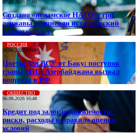
07.08.2026 17:00
Создано «исламское НАТО»: три
державы подписали исторический
военный пакт
РОССИЯ
06.08.2026 19:09
Цветы для ВСУ от Баку: поступок
главы МИД Азербайджана вызвал
вопросы в РФ
ОБЩЕСТВО
06.08.2026 16:48
Кредит под залог недвижимости:
риски, расходы и правила оценки
условий