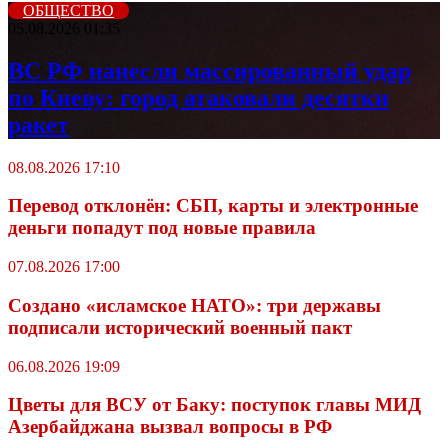
ОБЩЕСТВО
05.08.2026 01:35
ВС РФ нанесли массированный удар
по Киеву: город атаковали десятки
ракет
08.08.2026 17:10
Перевод отклонён: СБП, карты и электронные
деньги попадут под новые правила
07.08.2026 17:00
Создано «исламское НАТО»: три державы
подписали исторический военный пакт
06.08.2026 19:09
Цветы для ВСУ от Баку: поступок главы МИД
Азербайджана вызвал вопросы в РФ