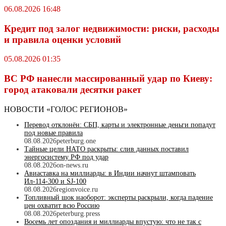
06.08.2026 16:48
Кредит под залог недвижимости: риски, расходы
и правила оценки условий
05.08.2026 01:35
ВС РФ нанесли массированный удар по Киеву:
город атаковали десятки ракет
НОВОСТИ «ГОЛОС РЕГИОНОВ»
Перевод отклонён: СБП, карты и электронные деньги попадут
под новые правила
08.08.2026
peterburg.one
Тайные цели НАТО раскрыты: слив данных поставил
энергосистему РФ под удар
08.08.2026
on-news.ru
Авиаставка на миллиарды: в Индии начнут штамповать
Ил‑114‑300 и SJ‑100
08.08.2026
regionvoice.ru
Топливный шок наоборот: эксперты раскрыли, когда падение
цен охватит всю Россию
08.08.2026
peterburg.press
Восемь лет опоздания и миллиарды впустую: что не так с