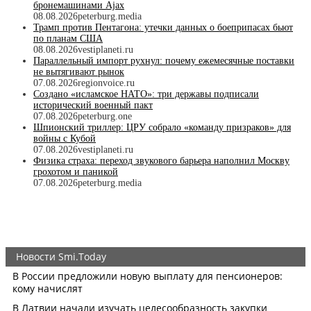
бронемашинами Ajax
08.08.2026
peterburg.media
Трамп против Пентагона: утечки данных о боеприпасах бьют
по планам США
08.08.2026
vestiplaneti.ru
Параллельный импорт рухнул: почему ежемесячные поставки
не вытягивают рынок
07.08.2026
regionvoice.ru
Создано «исламское НАТО»: три державы подписали
исторический военный пакт
07.08.2026
peterburg.one
Шпионский триллер: ЦРУ собрало «команду призраков» для
войны с Кубой
07.08.2026
vestiplaneti.ru
Физика страха: переход звукового барьера наполнил Москву
грохотом и паникой
07.08.2026
peterburg.media