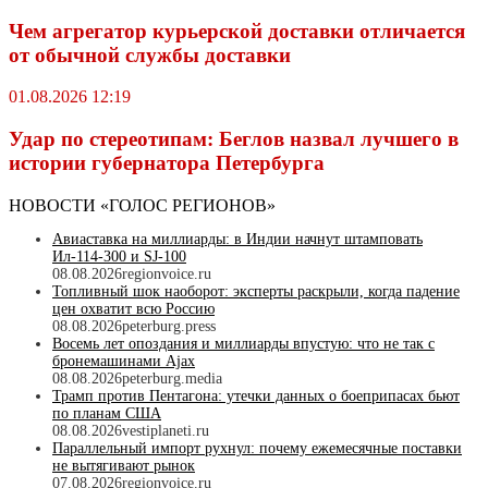
Чем агрегатор курьерской доставки отличается
от обычной службы доставки
01.08.2026 12:19
Удар по стереотипам: Беглов назвал лучшего в
истории губернатора Петербурга
НОВОСТИ «ГОЛОС РЕГИОНОВ»
Авиаставка на миллиарды: в Индии начнут штамповать
Ил‑114‑300 и SJ‑100
08.08.2026
regionvoice.ru
Топливный шок наоборот: эксперты раскрыли, когда падение
цен охватит всю Россию
08.08.2026
peterburg.press
Восемь лет опоздания и миллиарды впустую: что не так с
бронемашинами Ajax
08.08.2026
peterburg.media
Трамп против Пентагона: утечки данных о боеприпасах бьют
по планам США
08.08.2026
vestiplaneti.ru
Параллельный импорт рухнул: почему ежемесячные поставки
не вытягивают рынок
07.08.2026
regionvoice.ru