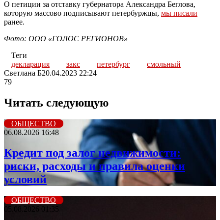
О петиции за отставку губернатора Александра Беглова,
которую массово подписывают петербуржцы,
мы писали
ранее.
Фото: ООО «ГОЛОС РЕГИОНОВ»
Теги
декларация
закс
петербург
смольный
Светлана Б
20.04.2023 22:24
79
Читать следующую
ОБЩЕСТВО
06.08.2026 16:48
Кредит под залог недвижимости:
риски, расходы и правила оценки
условий
ОБЩЕСТВО
05.08.2026 01:35