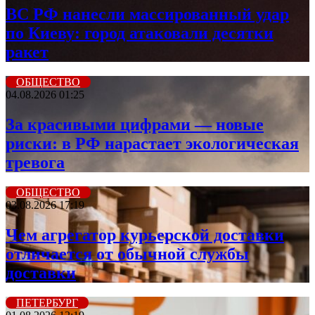
ВС РФ нанесли массированный удар
по Киеву: город атаковали десятки
ракет
ОБЩЕСТВО
04.08.2026 01:25
За красивыми цифрами — новые
риски: в РФ нарастает экологическая
тревога
ОБЩЕСТВО
03.08.2026 17:19
Чем агрегатор курьерской доставки
отличается от обычной службы
доставки
ПЕТЕРБУРГ