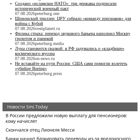
Создано «исламское НАТО»: три державы подписали
исторический военный пакт
07.08.2026
peterburg.one
Шпионский триллер: ЦРУ собрало «команду призраков» для
войны с Кубой
07.08.2026
vestiplaneti.ru
Физика страха: переход звукового барьера наполнил Москву
грохотом и паникой
07.08.2026
peterburg.media
Луна становится свалкой: в РФ задумались о «кладбище»
космического мусора
07.08.2026
on-news.ru
Не вставайте на пути России: США сами помогли взлететь
«убийце Boeing»
07.08.2026
peterburg.press