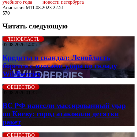
учебного года
новости петербурга
Анастасия М
11.08.2023 22:51
570
Читать следующую
ЛЕНОБЛАСТЬ
05.08.2026 14:05
Кредиты и скандал: Ленобласть
борется с итогами удара по складу
Wildberries
ОБЩЕСТВО
05.08.2026 01:35
ВС РФ нанесли массированный удар
по Киеву: город атаковали десятки
ракет
ОБЩЕСТВО