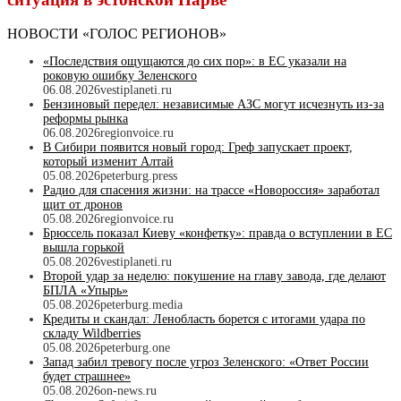
НОВОСТИ «ГОЛОС РЕГИОНОВ»
«Последствия ощущаются до сих пор»: в ЕС указали на
роковую ошибку Зеленского
06.08.2026
vestiplaneti.ru
Бензиновый передел: независимые АЗС могут исчезнуть из-за
реформы рынка
06.08.2026
regionvoice.ru
В Сибири появится новый город: Греф запускает проект,
который изменит Алтай
05.08.2026
peterburg.press
Радио для спасения жизни: на трассе «Новороссия» заработал
щит от дронов
05.08.2026
regionvoice.ru
Брюссель показал Киеву «конфетку»: правда о вступлении в ЕС
вышла горькой
05.08.2026
vestiplaneti.ru
Второй удар за неделю: покушение на главу завода, где делают
БПЛА «Упырь»
05.08.2026
peterburg.media
Кредиты и скандал: Ленобласть борется с итогами удара по
складу Wildberries
05.08.2026
peterburg.one
Запад забил тревогу после угроз Зеленского: «Ответ России
будет страшнее»
05.08.2026
on-news.ru