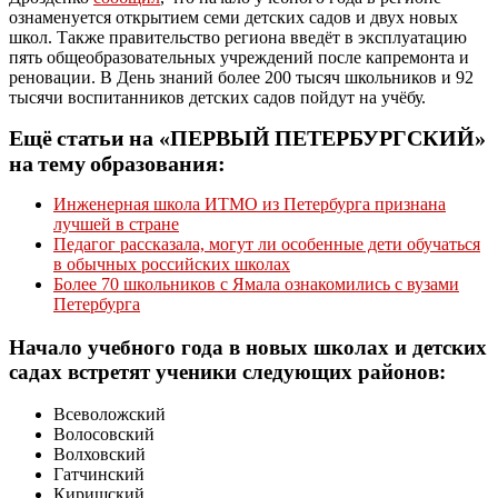
ознаменуется открытием
семи
детских
садов
и
двух
новых
школ
.
Также
правительство региона введёт в эксплуатацию
пять общеобразовательных учреждений после капремонта и
реновации. В День знаний более 200 тысяч школьников и 92
тысячи воспитанников детских садов пойдут на учёбу.
Ещё
статьи
на
«
ПЕРВЫЙ
ПЕТЕРБУРГСКИЙ
»
на
тему
образования
:
Инженерная школа ИТМО из Петербурга признана
лучшей в стране
Педагог рассказала, могут ли особенные дети обучаться
в обычных российских
школах
Более
70
школьников
с
Ямала
ознакомились
с вузами
Петербурга
Начало
учебного
года
в
новых
школах
и
детских
садах
встретят
ученики
следующих районов
:
Всеволожский
Волосовский
Волховский
Гатчинский
Киришский