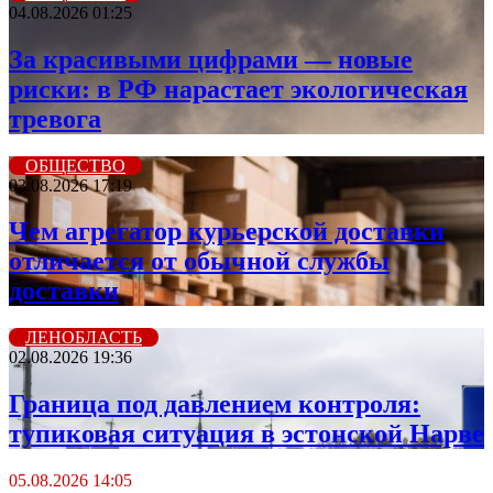
04.08.2026 01:25
За красивыми цифрами — новые
риски: в РФ нарастает экологическая
тревога
ОБЩЕСТВО
03.08.2026 17:19
Чем агрегатор курьерской доставки
отличается от обычной службы
доставки
ЛЕНОБЛАСТЬ
02.08.2026 19:36
Граница под давлением контроля:
тупиковая ситуация в эстонской Нарве
05.08.2026 14:05