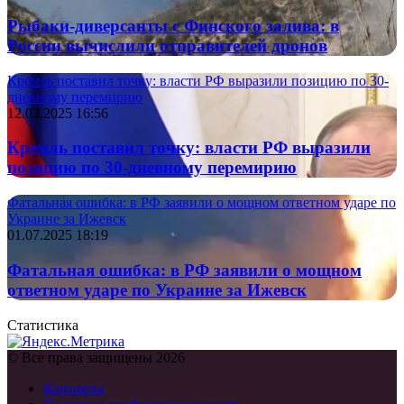
Рыбаки-диверсанты с Финского залива: в
России вычислили отправителей дронов
Кремль поставил точку: власти РФ выразили позицию по 30-
дневному перемирию
12.03.2025 16:56
Кремль поставил точку: власти РФ выразили
позицию по 30-дневному перемирию
Фатальная ошибка: в РФ заявили о мощном ответном ударе по
Украине за Ижевск
01.07.2025 18:19
Фатальная ошибка: в РФ заявили о мощном
ответном ударе по Украине за Ижевск
Статистика
© Все права защищены 2026
Контакты