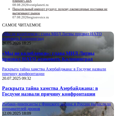
планам США
08.08.2026
vestiplaneti.ru
Параллельный импорт рухнул: почему ежемесячные поставки не
вытягивают рынок
07.08.2026
regionvoice.ru
САМОЕ ЧИТАЕМОЕ
«Мы не колеблемся»: глава МИД Литвы призвал НАТО
атаковать Калининград
26.05.2026 18:25
«Мы не колеблемся»: глава МИД Литвы
призвал НАТО атаковать Калининград
Раскрыта тайна хамства Азербайджана: в Госдуме назвали
причину конфронтации
20.07.2025 09:32
Раскрыта тайна хамства Азербайджана: в
Госдуме назвали причину конфронтации
Рыбаки-диверсанты с Финского залива: в России вычислили
отправителей дронов
12.09.2025 18:09