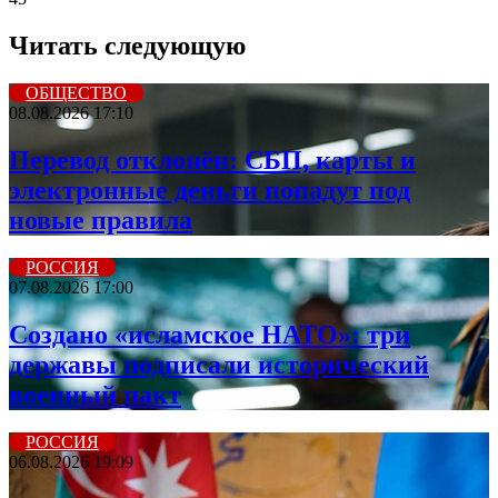
Читать следующую
ОБЩЕСТВО
08.08.2026 17:10
Перевод отклонён: СБП, карты и
электронные деньги попадут под
новые правила
РОССИЯ
07.08.2026 17:00
Создано «исламское НАТО»: три
державы подписали исторический
военный пакт
РОССИЯ
06.08.2026 19:09