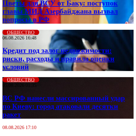
Цветы для ВСУ от Баку: поступок
главы МИД Азербайджана вызвал
вопросы в РФ
ОБЩЕСТВО
06.08.2026 16:48
Кредит под залог недвижимости:
риски, расходы и правила оценки
условий
ОБЩЕСТВО
05.08.2026 01:35
ВС РФ нанесли массированный удар
по Киеву: город атаковали десятки
ракет
08.08.2026 17:10