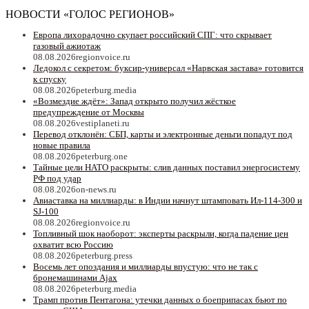
НОВОСТИ «ГОЛОС РЕГИОНОВ»
Европа лихорадочно скупает российский СПГ: что скрывает
газовый ажиотаж
08.08.2026
regionvoice.ru
Ледокол с секретом: буксир-универсал «Нарвская застава» готовится
к спуску
08.08.2026
peterburg.media
«Возмездие ждёт»: Запад открыто получил жёсткое
предупреждение от Москвы
08.08.2026
vestiplaneti.ru
Перевод отклонён: СБП, карты и электронные деньги попадут под
новые правила
08.08.2026
peterburg.one
Тайные цели НАТО раскрыты: слив данных поставил энергосистему
РФ под удар
08.08.2026
on-news.ru
Авиаставка на миллиарды: в Индии начнут штамповать Ил‑114‑300 и
SJ‑100
08.08.2026
regionvoice.ru
Топливный шок наоборот: эксперты раскрыли, когда падение цен
охватит всю Россию
08.08.2026
peterburg.press
Восемь лет опоздания и миллиарды впустую: что не так с
бронемашинами Ajax
08.08.2026
peterburg.media
Трамп против Пентагона: утечки данных о боеприпасах бьют по