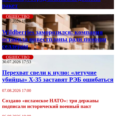
ракет
ОБЩЕСТВО
31.07.2026 18:58
Wildberriеs заморозился: компания
оставила инвестпланы ради помощи
селлерам
ОБЩЕСТВО
30.07.2026 17:53
Перехват свели к нулю: «летучие
убийцы» X-35 заставят РЭБ ошибаться
07.08.2026 17:00
Создано «исламское НАТО»: три державы
подписали исторический военный пакт