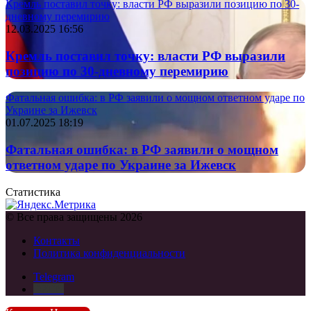
Кремль поставил точку: власти РФ выразили позицию по 30-
дневному перемирию
12.03.2025 16:56
Кремль поставил точку: власти РФ выразили
позицию по 30-дневному перемирию
Фатальная ошибка: в РФ заявили о мощном ответном ударе по
Украине за Ижевск
01.07.2025 18:19
Фатальная ошибка: в РФ заявили о мощном
ответном ударе по Украине за Ижевск
Статистика
© Все права защищены 2026
Контакты
Политика конфиденциальности
Telegram
DZEN