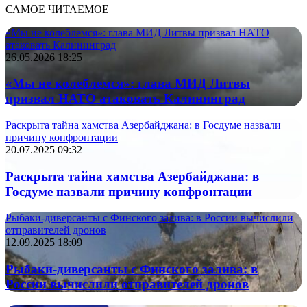
САМОЕ ЧИТАЕМОЕ
«Мы не колеблемся»: глава МИД Литвы призвал НАТО
атаковать Калининград
26.05.2026 18:25
«Мы не колеблемся»: глава МИД Литвы
призвал НАТО атаковать Калининград
Раскрыта тайна хамства Азербайджана: в Госдуме назвали
причину конфронтации
20.07.2025 09:32
Раскрыта тайна хамства Азербайджана: в
Госдуме назвали причину конфронтации
Рыбаки-диверсанты с Финского залива: в России вычислили
отправителей дронов
12.09.2025 18:09
Рыбаки-диверсанты с Финского залива: в
России вычислили отправителей дронов