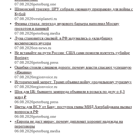
07.08.2026
peterburg.one
Шпионский триллер: ЦРУ собрало «команду призраков» для войны с
Кубой
07.08.2026
vestiplaneti.ru
Физика страха: переход звукового барьера наполнил Москву
грохотом и паникой
07.08.2026
peterburg.media
Луна становится свалкой: в РФ задумались о «кладбище»
космического мусора
07.08.2026
on-news.ru
Не вставайте на пути России: США сами помогли взлететь «убийце
Boeing»
07.08.2026
peterburg.press
Ошибки стоили слишком дорого: почему власти спасают успешную
«Ижавиа»
07.08.2026
regionvoice.ru
Исторический запрет: Трамп объявил войну «родильному туризму»
07.08.2026
regionvoice.ru
Шок для ЦБ: бывшего зампреда объявили в розыск по делу о 4,3
млрд ₽
06.08.2026
peterburg.press
Цветы для ВСУ от Баку: поступок главы МИД Азербайджана вызвал
вопросы в РФ
06.08.2026
peterburg.one
«Европа не даст мира»: почему дипломат хоронит надежды на
переговоры
06.08.2026
peterburg.media