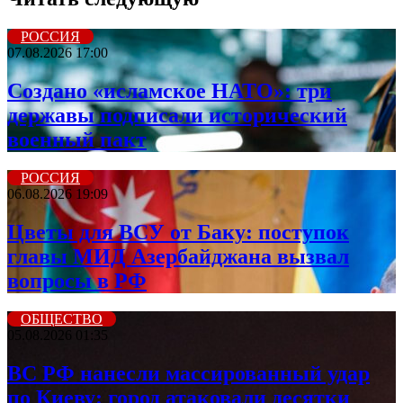
РОССИЯ
07.08.2026 17:00
Создано «исламское НАТО»: три
державы подписали исторический
военный пакт
РОССИЯ
06.08.2026 19:09
Цветы для ВСУ от Баку: поступок
главы МИД Азербайджана вызвал
вопросы в РФ
ОБЩЕСТВО
05.08.2026 01:35
ВС РФ нанесли массированный удар
по Киеву: город атаковали десятки