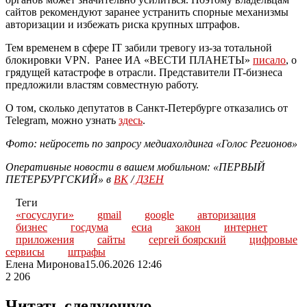
сайтов рекомендуют заранее устранить спорные механизмы
авторизации и избежать риска крупных штрафов.
Тем временем в сфере IT забили тревогу из-за тотальной
блокировки VPN. Ранее ИА «ВЕСТИ ПЛАНЕТЫ»
писало
, о
грядущей катастрофе в отрасли. Представители IT-бизнеса
предложили властям совместную работу.
О том, сколько депутатов в Санкт-Петербурге отказались от
Telegram, можно узнать
здесь
.
Фото: нейросеть по запросу медиахолдинга «Голос Регионов»
Оперативные новости в вашем мобильном: «ПЕРВЫЙ
ПЕТЕРБУРГСКИЙ» в
ВК
/
ДЗЕН
Теги
«госуслуги»
gmail
google
авторизация
бизнес
госдума
есиа
закон
интернет
приложения
сайты
сергей боярский
цифровые
сервисы
штрафы
Елена Миронова
15.06.2026 12:46
2 206
Читать следующую