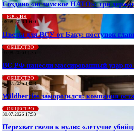
Создано «исламское НАТО»: три держа
РОССИЯ
06.08.2026 19:09
Цветы для ВСУ от Баку: поступок гла
ОБЩЕСТВО
05.08.2026 01:35
ВС РФ нанесли массированный удар по 
ОБЩЕСТВО
31.07.2026 18:58
Wildberriеs заморозился: компания ос
ОБЩЕСТВО
30.07.2026 17:53
Перехват свели к нулю: «летучие убий