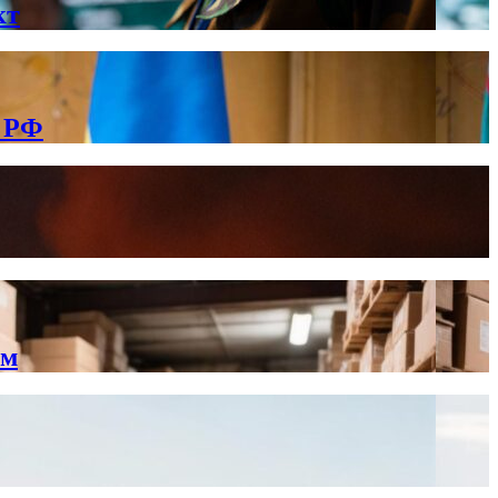
кт
в РФ
ам