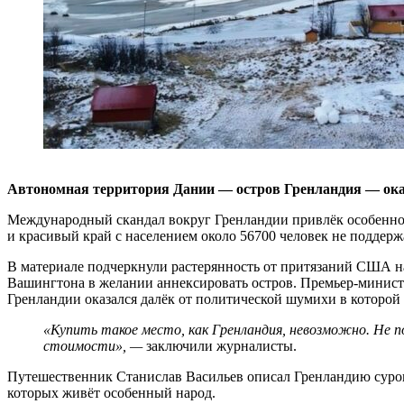
Автономная территория Дании — остров Гренландия — оказа
Международный скандал вокруг Гренландии привлёк особенное
и красивый край с населением около 56700 человек не подд
В материале подчеркнули растерянность от притязаний США н
Вашингтона в желании аннексировать остров. Премьер-минис
Гренландии оказался далёк от политической шумихи в которой
«Купить такое место, как Гренландия, невозможно. Не п
стоимости», —
заключили журналисты.
Путешественник Станислав Васильев описал Гренландию суров
которых живёт особенный народ.