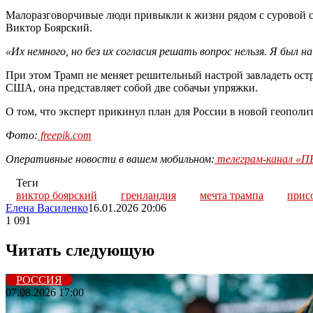
Малоразговорчивые люди привыкли к жизни рядом с суровой с
Виктор Боярский.
«Их немного, но без их согласия решать вопрос нельзя. Я был н
При этом Трамп не меняет решительный настрой завладеть о
США, она представляет собой две собачьи упряжки.
О том, что эксперт прикинул план для России в новой геополи
Фото:
freepik.com
Оперативные новости в вашем мобильном:
телеграм-канал 
Теги
виктор боярский
гренландия
мечта трампа
прис
Елена Василенко
16.01.2026 20:06
1 091
Читать следующую
РОССИЯ
07.08.2026 17:00