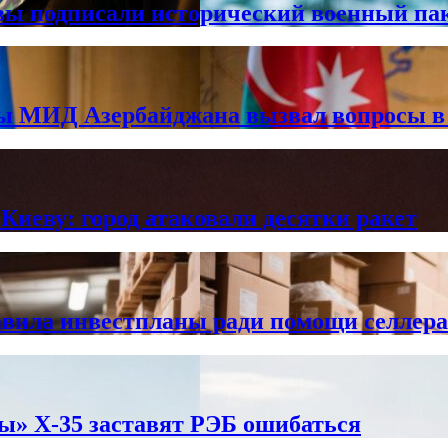
вы подписали исторический военный па
вы МИД Азербайджана вызвал вопросы 
Киеву: город атаковали десятки ракет
тавила инвестпланы ради помощи селлер
цы» X-35 заставят РЭБ ошибаться