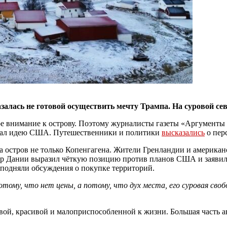
лась не готовой осуществить мечту Трампа. На суровой сев
 внимание к острову. Поэтому журналисты газеты «Аргументы и
ержал идею США. Путешественники и политики
высказались
о пер
а остров не только Копенгагена. Жители Гренландии и америка
тр Дании выразил чёткую позицию против планов США и заявил
 подняли обсуждения о покупке территорий.
отому, что нет цены, а потому, что дух места, его суровая св
ой, красивой и малоприспособленной к жизни. Большая часть 