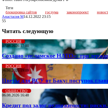
Теги
блокировка сайтов
госдума
законопроект
новос
Анастасия М
14.12.2022 23:15
55
Читать следующую
РОССИЯ
07.08.2026 17:00
Создано «исламское НАТО»: три держа
РОССИЯ
06.08.2026 19:09
Цветы для ВСУ от Баку: поступок гла
ОБЩЕСТВО
06.08.2026 16:48
Кредит под залог недвижимости: риски,