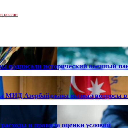
ти россии
вы подписали исторический военный па
вы МИД Азербайджана вызвал вопросы 
 расходы и правила оценки условий