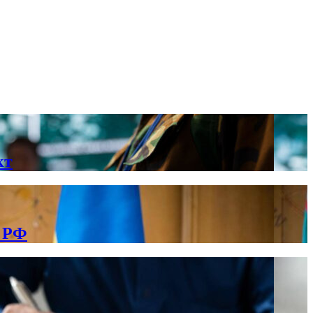
кт
в РФ