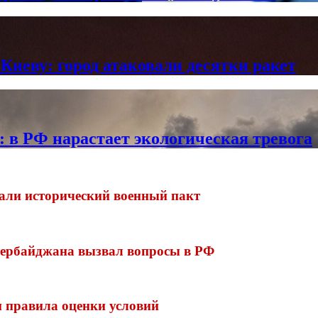
Киеву: город атаковали десятки ракет
в РФ нарастает экологическая тревога
али исторический военный пакт
зербайджана вызвал вопросы в РФ
и правила оценки условий