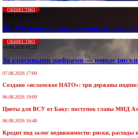
ОБЩЕСТВО
05.08.2026 01:35
ВС РФ нанесли массированный удар по 
ОБЩЕСТВО
04.08.2026 01:25
За красивыми цифрами — новые риски: 
07.08.2026 17:00
Создано «исламское НАТО»: три державы подпис
06.08.2026 19:09
Цветы для ВСУ от Баку: поступок главы МИД А
06.08.2026 16:48
Кредит под залог недвижимости: риски, расходы 