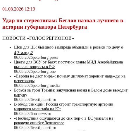
01.08.2026 12:19
Удар по стереотипам: Беглов назвал лучшего в
истории губернатора Петербурга
НОВОСТИ «ГОЛОС РЕГИОНОВ»
Шок для ЦБ: бывшего зампреда объявили в розыск по делу о
4,3 млрд ₽
06.08.2026
peterburg.press
Цветы для ВСУ от Баку: поступок главы МИД Азербайджана
вызвали вопросы в РФ
06.08.2026
peterburg.one
«Европа не даст мира»: почему дипломат хоронит надежды на
переговоры
06.08.2026
peterburg.media
Борьба за трон Трампа: закулисная возня в Белом доме выходит
наружу
06.08.2026
vestiplaneti.ru
В обход санкций: Россия строит транспортную артерию
мирового масштаба на Юг
06.08.2026
on-news.ru
«Последствия ощущаются до сих пор»: в ЕС указали на
роковую ошибку Зеленского
06.08.2026
vestiplaneti.ru