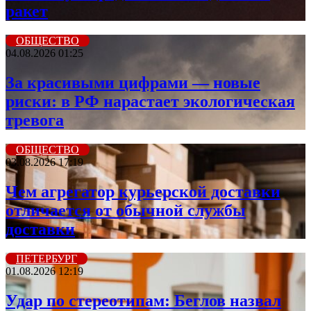
ракет
ОБЩЕСТВО
04.08.2026 01:25
За красивыми цифрами — новые
риски: в РФ нарастает экологическая
тревога
ОБЩЕСТВО
03.08.2026 17:19
Чем агрегатор курьерской доставки
отличается от обычной службы
доставки
ПЕТЕРБУРГ
01.08.2026 12:19
Удар по стереотипам: Беглов назвал