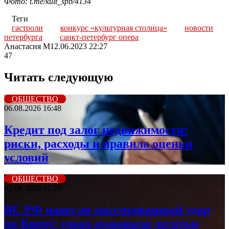
Фото: t.me/kult_spb/4134
Теги
гастроли
конкурс «культурная столица»
новости
петербурга
санкт-петербург опера
Анастасия М
12.06.2023 22:27
47
Читать следующую
ОБЩЕСТВО
06.08.2026 16:48
Кредит под залог недвижимости:
риски, расходы и правила оценки
условий
ОБЩЕСТВО
05.08.2026 01:35
ВС РФ нанесли массированный удар
по Киеву: город атаковали десятки