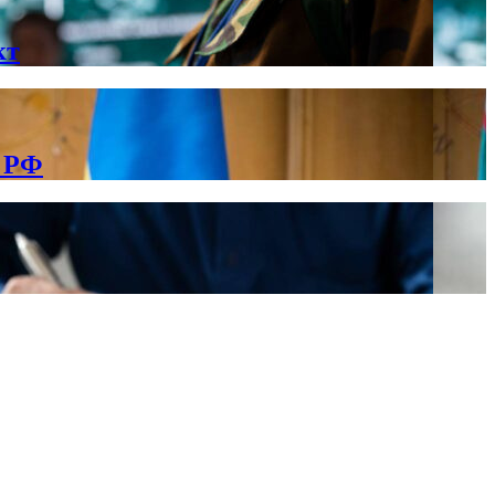
кт
в РФ