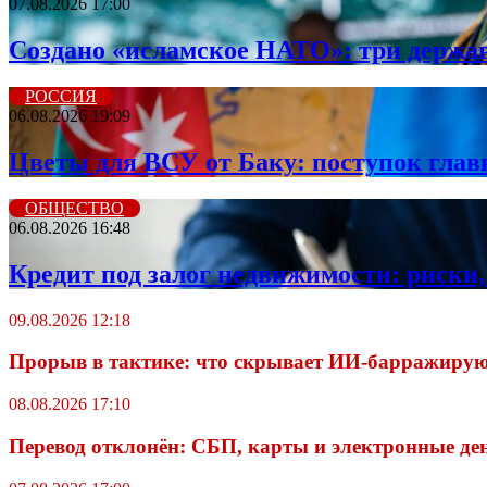
07.08.2026 17:00
Создано «исламское НАТО»: три держа
РОССИЯ
06.08.2026 19:09
Цветы для ВСУ от Баку: поступок гла
ОБЩЕСТВО
06.08.2026 16:48
Кредит под залог недвижимости: риски,
09.08.2026 12:18
Прорыв в тактике: что скрывает ИИ-барражир
08.08.2026 17:10
Перевод отклонён: СБП, карты и электронные де