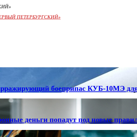
СКИЙ»
«ПЕРВЫЙ ПЕТЕРБУРГСКИЙ»
барражирующий боеприпас КУБ-10МЭ дл
ронные деньги попадут под новые прави