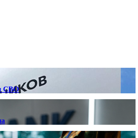
я СВО
ла