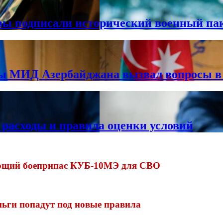
вы подписали исторический военный па
вы МИД Азербайджана вызвал вопросы 
 расходы и правила оценки условий
ующий боеприпас КУБ-10МЭ для СВО
ньги попадут под новые правила