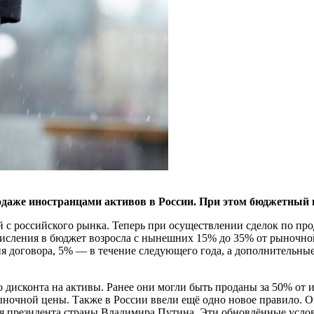
аже иностранцами активов в России. При этом бюджетный в
с российского рынка. Теперь при осуществлении сделок по про
ечисления в бюджет возросла с нынешних 15% до 35% от рыночн
я договора, 5% — в течение следующего года, а дополнительны
дисконта на активы. Ранее они могли быть проданы за 50% от их
ыночной цены. Также в России ввели ещё одно новое правило. Он
я президента страны Владимира Путина. Эти обновлённые услови