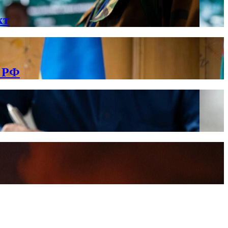
кт
в РФ