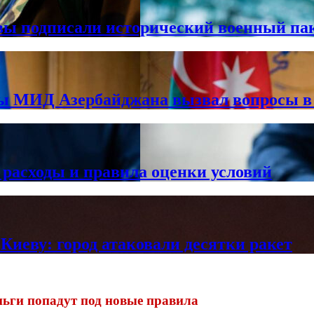
вы подписали исторический военный па
вы МИД Азербайджана вызвал вопросы 
 расходы и правила оценки условий
Киеву: город атаковали десятки ракет
ньги попадут под новые правила