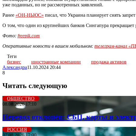
уже поданных, но не рассмотренных заявлений.
Ранее
«ОН-НЬЮС»
писал, что Украина планирует снять запре
О том, что один из крупнейших банков Сингапура прекращает 
Фото
:
freepik.com
Оперативные новости в вашем мобильном:
телеграм-канал 
Теги
бизнес
иностранные компании
продажа активов
Александра
11.10.2024 20:44
8
Читать следующую
ОБЩЕСТВО
08.08.2026 17:10
Перевод отклонён: СБП, карты и элект
РОССИЯ
07.08.2026 17:00