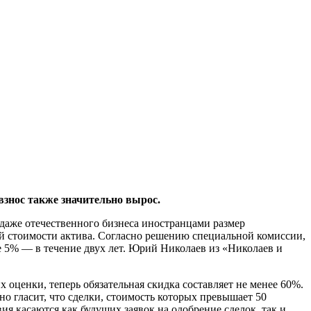
знос также значительно вырос.
даже отечественного бизнеса иностранцами размер
ой стоимости актива. Согласно решению специальной комиссии,
е 5% — в течение двух лет. Юрий Николаев из «Николаев и
 оценки, теперь обязательная скидка составляет не менее 60%.
о гласит, что сделки, стоимость которых превышает 50
я касаются как будущих заявок на одобрение сделок, так и