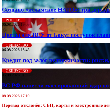
Создано «исламское НАТО»: три держа
РОССИЯ
06.08.2026 19:09
Цветы для ВСУ от Баку: поступок гла
ОБЩЕСТВО
06.08.2026 16:48
Кредит под залог недвижимости: риски,
ОБЩЕСТВО
05.08.2026 01:35
ВС РФ нанесли массированный удар по 
08.08.2026 17:10
Перевод отклонён: СБП, карты и электронные де