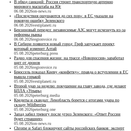
В обход санкций: Россия строит транспортную артерию
мирового масштаба на Юг
06.08.2026
on-news.ru
«Последствия ощущаются до сих пор»: в ЕС указали на
роковую ошибку Зеленского
06.08.2026
vestiplaneti.ru
Бензиновый передел: независимые АЗС могут исчезнуть из-за
реформы рынка
06.08.2026
regionvoice.ru
В Сибири появится новый город: Греф запускает проект,
который изменит Алтай
05.08.2026
peterburg.press
Радио для спасения жизни: на трассе «Новороссия» заработал
щит от дронов
05.08.2026
regionvoice.ru
Брюссель показал Киеву «конфетку»: правда о вступлении в ЕС
вышла горькой
05.08.2026
vestiplaneti.ru
Второй удар за неделю: покушение на главу завода, где делают
БПЛА «Упырь»
05.08.2026
peterburg.media
Кредиты и скандал: Ленобласть борется с итогами удара по
складу Wildberries
05.08.2026
peterburg.one
Запад забил тревогу после угроз Зеленского: «Ответ России
будет страшнее»
05.08.2026
on-news.ru
Chrome и Safari блокируют сайты российских банков: эксперт