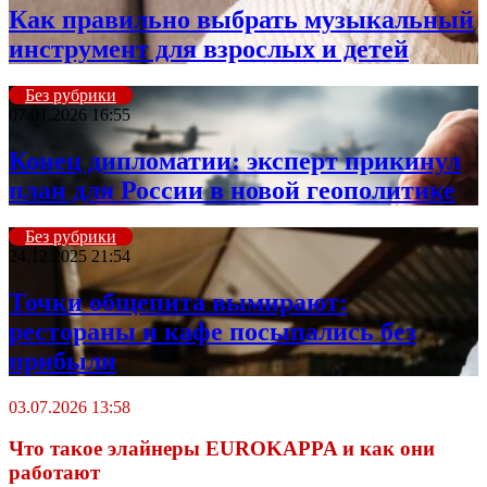
Как правильно выбрать музыкальный
инструмент для взрослых и детей
Без рубрики
07.01.2026 16:55
Конец дипломатии: эксперт прикинул
план для России в новой геополитике
Без рубрики
24.12.2025 21:54
Точки общепита вымирают:
рестораны и кафе посыпались без
прибыли
03.07.2026 13:58
Что такое элайнеры EUROKAPPA и как они
работают