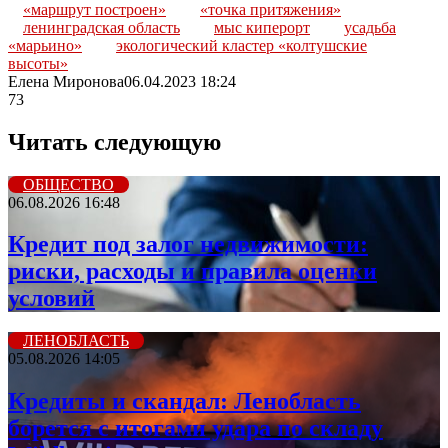
«маршрут построен»
«точка притяжения»
ленинградская область
мыс киперорт
усадьба
«марьино»
экологический кластер «колтушские
высоты»
Елена Миронова
06.04.2023 18:24
73
Читать следующую
ОБЩЕСТВО
06.08.2026 16:48
Кредит под залог недвижимости:
риски, расходы и правила оценки
условий
ЛЕНОБЛАСТЬ
05.08.2026 14:05
Кредиты и скандал: Ленобласть
борется с итогами удара по складу