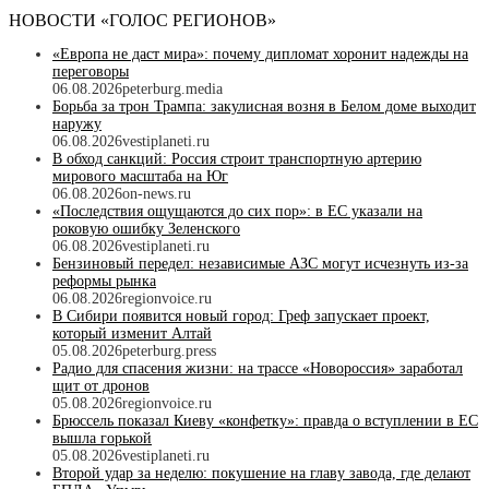
НОВОСТИ «ГОЛОС РЕГИОНОВ»
«Европа не даст мира»: почему дипломат хоронит надежды на
переговоры
06.08.2026
peterburg.media
Борьба за трон Трампа: закулисная возня в Белом доме выходит
наружу
06.08.2026
vestiplaneti.ru
В обход санкций: Россия строит транспортную артерию
мирового масштаба на Юг
06.08.2026
on-news.ru
«Последствия ощущаются до сих пор»: в ЕС указали на
роковую ошибку Зеленского
06.08.2026
vestiplaneti.ru
Бензиновый передел: независимые АЗС могут исчезнуть из-за
реформы рынка
06.08.2026
regionvoice.ru
В Сибири появится новый город: Греф запускает проект,
который изменит Алтай
05.08.2026
peterburg.press
Радио для спасения жизни: на трассе «Новороссия» заработал
щит от дронов
05.08.2026
regionvoice.ru
Брюссель показал Киеву «конфетку»: правда о вступлении в ЕС
вышла горькой
05.08.2026
vestiplaneti.ru
Второй удар за неделю: покушение на главу завода, где делают