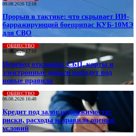
09.08.2026 12:18
Прорыв в тактике: что скрывает ИИ-
барражирующий боеприпас КУБ-10МЭ
для СВО
ОБЩЕСТВО
08.08.2026 17:10
Перевод отклонён: СБП, карты и
электронные деньги попадут под
новые правила
ОБЩЕСТВО
06.08.2026 16:48
Кредит под залог недвижимости:
риски, расходы и правила оценки
условий