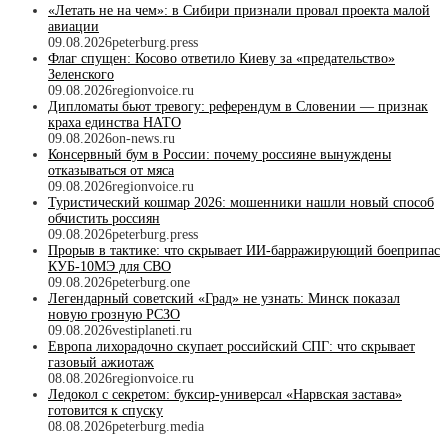
«Летать не на чем»: в Сибири признали провал проекта малой
авиации
09.08.2026
peterburg.press
Флаг спущен: Косово ответило Киеву за «предательство»
Зеленского
09.08.2026
regionvoice.ru
Дипломаты бьют тревогу: референдум в Словении — признак
краха единства НАТО
09.08.2026
on-news.ru
Консервный бум в России: почему россияне вынуждены
отказываться от мяса
09.08.2026
regionvoice.ru
Туристический кошмар 2026: мошенники нашли новый способ
обчистить россиян
09.08.2026
peterburg.press
Прорыв в тактике: что скрывает ИИ-барражирующий боеприпас
КУБ-10МЭ для СВО
09.08.2026
peterburg.one
Легендарный советский «Град» не узнать: Минск показал
новую грозную РСЗО
09.08.2026
vestiplaneti.ru
Европа лихорадочно скупает российский СПГ: что скрывает
газовый ажиотаж
08.08.2026
regionvoice.ru
Ледокол с секретом: буксир-универсал «Нарвская застава»
готовится к спуску
08.08.2026
peterburg.media