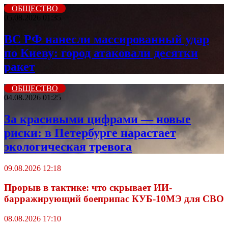
ОБЩЕСТВО
05.08.2026 01:35
ВС РФ нанесли массированный удар
по Киеву: город атаковали десятки
ракет
ОБЩЕСТВО
04.08.2026 01:25
За красивыми цифрами — новые
риски: в Петербурге нарастает
экологическая тревога
09.08.2026 12:18
Прорыв в тактике: что скрывает ИИ-
барражирующий боеприпас КУБ-10МЭ для СВО
08.08.2026 17:10