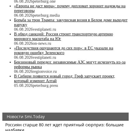
06.08.2026
peterburg.one
«Европа не даст мира»: почему дипломат хоронит надежды на
переговоры
06.08.2026
peterburg.media
Борьба за трон Трампа: закулисная возня в Белом доме выходит
наружу
06.08.2026
vestiplaneti.ru
В обход санкций: Россия строит транспортную артерию
мирового масштаба на Юг
06.08.2026
on-news.ru
«Последствия ощущаются до сих пор»: в ЕС указали на
роковую ошибку Зеленского
06.08.2026
vestiplaneti.ru
Бензиновый передел: независимые АЗС могут исчезнуть из-за
реформы рынка
06.08.2026
regionvoice.ru
В Сибири появится новый город: Греф запускает проект,
который изменит Алтай
05.08.2026
peterburg.press