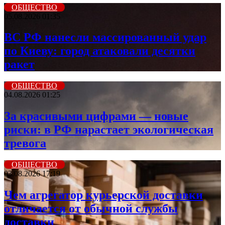
ОБЩЕСТВО
05.08.2026 01:35
ВС РФ нанесли массированный удар
по Киеву: город атаковали десятки
ракет
ОБЩЕСТВО
04.08.2026 01:25
За красивыми цифрами — новые
риски: в РФ нарастает экологическая
тревога
ОБЩЕСТВО
03.08.2026 17:19
Чем агрегатор курьерской доставки
отличается от обычной службы
доставки