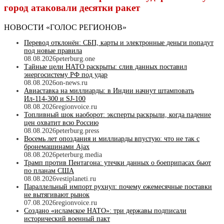
город атаковали десятки ракет
НОВОСТИ «ГОЛОС РЕГИОНОВ»
Перевод отклонён: СБП, карты и электронные деньги попадут
под новые правила
08.08.2026
peterburg.one
Тайные цели НАТО раскрыты: слив данных поставил
энергосистему РФ под удар
08.08.2026
on-news.ru
Авиаставка на миллиарды: в Индии начнут штамповать
Ил‑114‑300 и SJ‑100
08.08.2026
regionvoice.ru
Топливный шок наоборот: эксперты раскрыли, когда падение
цен охватит всю Россию
08.08.2026
peterburg.press
Восемь лет опоздания и миллиарды впустую: что не так с
бронемашинами Ajax
08.08.2026
peterburg.media
Трамп против Пентагона: утечки данных о боеприпасах бьют
по планам США
08.08.2026
vestiplaneti.ru
Параллельный импорт рухнул: почему ежемесячные поставки
не вытягивают рынок
07.08.2026
regionvoice.ru
Создано «исламское НАТО»: три державы подписали
исторический военный пакт