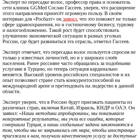
Эксперт по пересадке волос, профессор права
и основатель
сети клиник
GGMed
Сослан
Гассеев
, уверен, что расширение
этого направления принесёт
огромную
пользу
. В своём
интервью для «Росбалт» он
заявил
, что это поможет
не только
сфере
здравоохранения
,
но и гостиничному бизнесу, туризму
и налогообложению. Такой рост будет способствовать
улучшению экономической ситуации в разных уголках
России, где будет развиваться эта отрасль, отметил Гассеев.
Эксперт
отмечает, что пересадка волос пользуется спросом не
только у известных личностей, но и у широких слоёв
населения. Ранее россияне часто обращались за подобными
услугами в Турцию, но теперь ситуация кардинально
меняется. Высокий уровень российских специалистов и их
опыт позволяют стране стать конкурентоспособной
на
международной арене и претендовать на лидерство в
данной
области.
Эксперт уверен, что в Россию будут приезжать пациенты из
различных стран, включая Китай, Израиль, КНДР
и ОАЭ
.
Он
заявил:
«
Наши методики апробированы, мы показываем
невероятные результаты, мы учли все ошибки, которые
совершила Турция, и наши глобальные задачи заключаются в
том, чтобы мы не закрывались от мира, чтобы иностранцы
приезжали к нам, получали качественную услугу за доступные