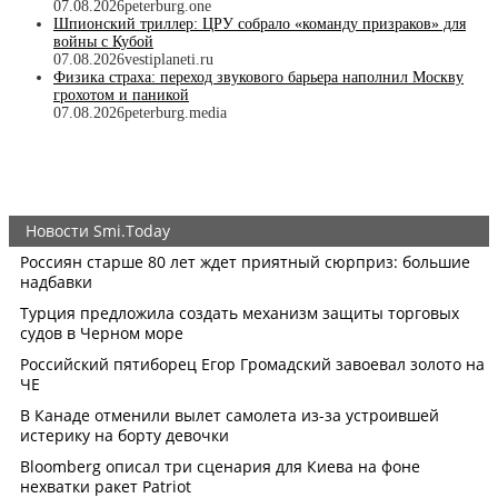
07.08.2026
peterburg.one
Шпионский триллер: ЦРУ собрало «команду призраков» для
войны с Кубой
07.08.2026
vestiplaneti.ru
Физика страха: переход звукового барьера наполнил Москву
грохотом и паникой
07.08.2026
peterburg.media