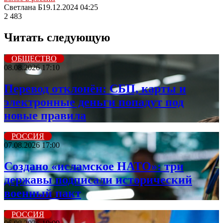
Светлана Б
19.12.2024 04:25
2 483
Читать следующую
ОБЩЕСТВО
08.08.2026 17:10
Перевод отклонён: СБП, карты и
электронные деньги попадут под
новые правила
РОССИЯ
07.08.2026 17:00
Создано «исламское НАТО»: три
державы подписали исторический
военный пакт
РОССИЯ