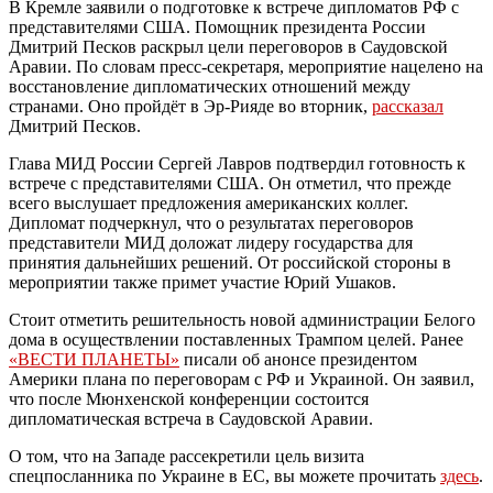
В Кремле заявили о подготовке к встрече дипломатов РФ с
представителями США. Помощник президента России
Дмитрий Песков раскрыл цели переговоров в Саудовской
Аравии. По словам пресс-секретаря, мероприятие нацелено на
восстановление дипломатических отношений между
странами. Оно пройдёт в Эр-Рияде во вторник,
рассказал
Дмитрий Песков.
Глава МИД России Сергей Лавров подтвердил готовность к
встрече с представителями США. Он отметил, что прежде
всего выслушает предложения американских коллег.
Дипломат подчеркнул, что о результатах переговоров
представители МИД доложат лидеру государства для
принятия дальнейших решений. От российской стороны в
мероприятии также примет участие Юрий Ушаков.
Стоит отметить решительность новой администрации Белого
дома в осуществлении поставленных Трампом целей. Ранее
«ВЕСТИ ПЛАНЕТЫ»
писали об анонсе президентом
Америки плана по переговорам с РФ и Украиной. Он заявил,
что после Мюнхенской конференции состоится
дипломатическая встреча в Саудовской Аравии.
О том, что на Западе рассекретили цель визита
спецпосланника по Украине в ЕС, вы можете прочитать
здесь
.