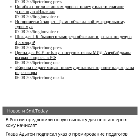
07.08.2026
peterburg.press
Ошибки стоили слишком дорого: почему власти спасают
успешную «Ижавиа»
07.08.2026
regionvoice.ru
Исторический запрет: Трамп объявил войну «родильному
туризму»
07.08.2026
regionvoice.ru
Шок для ЦБ: бывшего зампреда объявили в розыск по делу о
4,3 млрд ₽
06.08.2026
peterburg.press
Цветы для ВСУ от Баку: поступок главы МИД Азербайджана
вызвал вопросы в РФ
06.08.2026
peterburg.one
«Европа не даст мира»: почему дипломат хоронит надежды на
переговоры
06.08.2026
peterburg.media