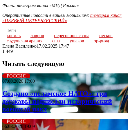
Фото: телеграм-канал «МИД России»
Оперативные новости в вашем мобильном:
телеграм-канал
«ПЕРВЫЙ ПЕТЕРБУРГСКИЙ»
Теги
кремль
лавров
переговоры с сша
песков
саудовская аравия
сша
ушаков
эр-рияд
Елена Василенко
17.02.2025 17:47
1 449
Читать следующую
РОССИЯ
07.08.2026 17:00
Создано «исламское НАТО»: три
державы подписали исторический
военный пакт
РОССИЯ
06.08.2026 19:09