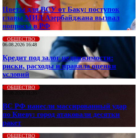
Цветы для ВСУ от Баку: поступок
главы МИД Азербайджана вызвал
вопросы в РФ
ОБЩЕСТВО
06.08.2026 16:48
Кредит под залог недвижимости:
риски, расходы и правила оценки
условий
ОБЩЕСТВО
05.08.2026 01:35
ВС РФ нанесли массированный удар
по Киеву: город атаковали десятки
ракет
ОБЩЕСТВО