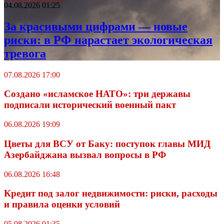
04.08.2026 01:25
За красивыми цифрами — новые
риски: в РФ нарастает экологическая
тревога
07.08.2026 17:00
Создано «исламское НАТО»: три державы
подписали исторический военный пакт
06.08.2026 19:09
Цветы для ВСУ от Баку: поступок главы МИД
Азербайджана вызвал вопросы в РФ
06.08.2026 16:48
Кредит под залог недвижимости: риски, расходы
и правила оценки условий
05.08.2026 01:35