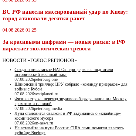
ВС РФ нанесли массированный удар по Киеву:
город атаковали десятки ракет
04.08.2026 01:25
За красивыми цифрами — новые риски: в РФ
нарастает экологическая тревога
НОВОСТИ «ГОЛОС РЕГИОНОВ»
Создано «исламское НАТО»: три державы подписали
исторический военный пакт
07.08.2026
peterburg.one
Шпионский триллер: ЦРУ собрало «команду призраков» для
войны с Кубой
07.08.2026
vestiplaneti.ru
Физика страха: переход звукового барьера наполнил Москву
грохотом и паникой
07.08.2026
peterburg.media
Луна становится свалкой: в РФ задумались о «кладбище»
космического мусора
07.08.2026
on-news.ru
Не вставайте на пути России: США сами помогли взлететь
«убийце Boeing»