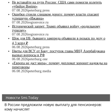
Не вставайте на пути России: США сами помогли взлететь
«убийце Boeing»
07.08.2026
peterburg.press
Ошибки стоили слишком дорого: почему власти спасают
успешную «Ижавиа»
07.08.2026
regionvoice.ru
Исторический запрет: Трамп объявил войну «родильному
туризму»
07.08.2026
regionvoice.ru
Шок для ЦБ: бывшего зампреда объявили в розыск по делу о
4,3 млрд ₽
06.08.2026
peterburg.press
Цветы для ВСУ от Баку: поступок главы МИД Азербайджана
вызвал вопросы в РФ
06.08.2026
peterburg.one
«Европа не даст мира»: почему дипломат хоронит надежды на
переговоры
06.08.2026
peterburg.media