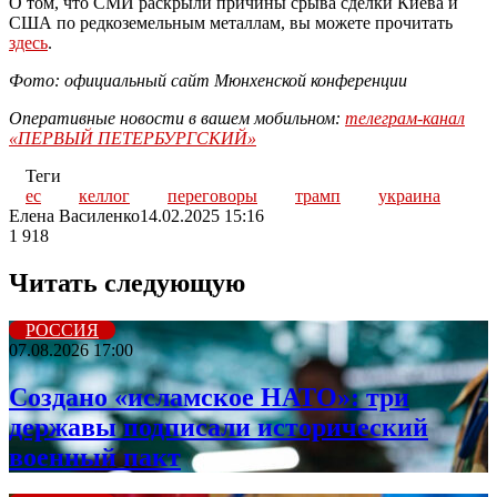
О том, что СМИ раскрыли причины срыва сделки Киева и
США по редкоземельным металлам, вы можете прочитать
здесь
.
Фото: официальный сайт Мюнхенской конференции
Оперативные новости в вашем мобильном:
телеграм-канал
«ПЕРВЫЙ ПЕТЕРБУРГСКИЙ»
Теги
ес
келлог
переговоры
трамп
украина
Елена Василенко
14.02.2025 15:16
1 918
Читать следующую
РОССИЯ
07.08.2026 17:00
Создано «исламское НАТО»: три
державы подписали исторический
военный пакт