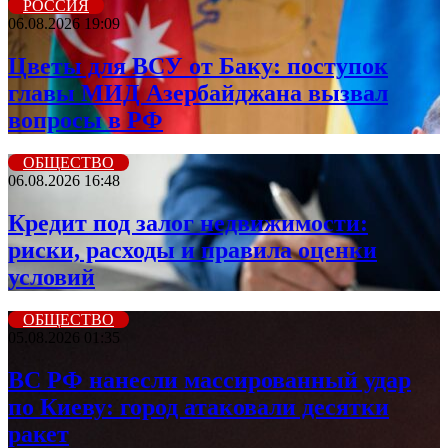
РОССИЯ
06.08.2026 19:09
Цветы для ВСУ от Баку: поступок
главы МИД Азербайджана вызвал
вопросы в РФ
ОБЩЕСТВО
06.08.2026 16:48
Кредит под залог недвижимости:
риски, расходы и правила оценки
условий
ОБЩЕСТВО
05.08.2026 01:35
ВС РФ нанесли массированный удар
по Киеву: город атаковали десятки
ракет