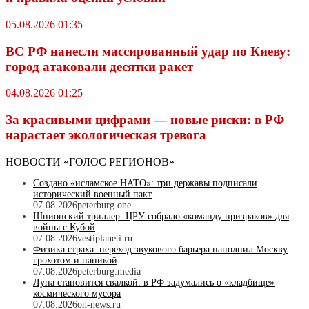
05.08.2026 01:35
ВС РФ нанесли массированный удар по Киеву:
город атаковали десятки ракет
04.08.2026 01:25
За красивыми цифрами — новые риски: в РФ
нарастает экологическая тревога
НОВОСТИ «ГОЛОС РЕГИОНОВ»
Создано «исламское НАТО»: три державы подписали
исторический военный пакт
07.08.2026
peterburg.one
Шпионский триллер: ЦРУ собрало «команду призраков» для
войны с Кубой
07.08.2026
vestiplaneti.ru
Физика страха: переход звукового барьера наполнил Москву
грохотом и паникой
07.08.2026
peterburg.media
Луна становится свалкой: в РФ задумались о «кладбище»
космического мусора
07.08.2026
on-news.ru