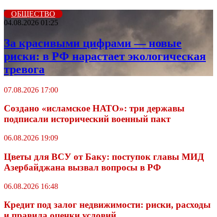
ОБЩЕСТВО
04.08.2026 01:25
За красивыми цифрами — новые
риски: в РФ нарастает экологическая
тревога
07.08.2026 17:00
Создано «исламское НАТО»: три державы
подписали исторический военный пакт
06.08.2026 19:09
Цветы для ВСУ от Баку: поступок главы МИД
Азербайджана вызвал вопросы в РФ
06.08.2026 16:48
Кредит под залог недвижимости: риски, расходы
и правила оценки условий