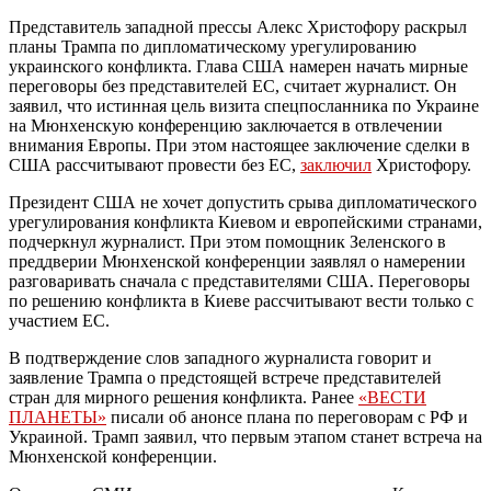
Представитель западной прессы Алекс Христофору раскрыл
планы Трампа по дипломатическому урегулированию
украинского конфликта. Глава США намерен начать мирные
переговоры без представителей ЕС, считает журналист. Он
заявил, что истинная цель визита спецпосланника по Украине
на Мюнхенскую конференцию заключается в отвлечении
внимания Европы. При этом настоящее заключение сделки в
США рассчитывают провести без ЕС,
заключил
Христофору.
Президент США не хочет допустить срыва дипломатического
урегулирования конфликта Киевом и европейскими странами,
подчеркнул журналист. При этом помощник Зеленского в
преддверии Мюнхенской конференции заявлял о намерении
разговаривать сначала с представителями США. Переговоры
по решению конфликта в Киеве рассчитывают вести только с
участием ЕС.
В подтверждение слов западного журналиста говорит и
заявление Трампа о предстоящей встрече представителей
стран для мирного решения конфликта. Ранее
«ВЕСТИ
ПЛАНЕТЫ»
писали об анонсе плана по переговорам с РФ и
Украиной. Трамп заявил, что первым этапом станет встреча на
Мюнхенской конференции.