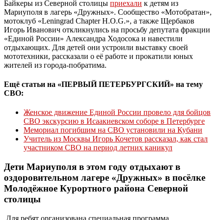
Байкеры из Северной столицы
приехали
к детям из
Мариуполя в лагерь «Дружных». Сообщество «Мотобратан»,
мотоклуб «Leningrad Chapter H.O.G.», а также Щербаков
Игорь Иванович откликнулись на просьбу депутата фракции
«Единой России» Александра Ходосока и навестили
отдыхающих. Для детей они устроили выставку своей
мототехники, рассказали о её работе и прокатили юных
жителей из города-побратима.
Ещё статьи на «ПЕРВЫЙ ПЕТЕРБУРГСКИЙ» на тему
СВО:
Женское движение Единой России провело для бойцов
СВО экскурсию в Исаакиевском соборе в Петербурге
Мемориал погибшим на СВО установили на Кубани
Учитель из Москвы Игорь Кочетов рассказал, как стал
участником СВО на период летних каникул
Дети Мариуполя в этом году отдыхают в
оздоровительном лагере «Дружных» в посёлке
Молодёжное Курортного района Северной
столицы
Для ребят организована специальная программа