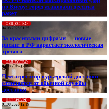
ВС РФ нанесли массированный удар
по Киеву: город атаковали десятки
ракет
ОБЩЕСТВО
04.08.2026 01:25
За красивыми цифрами — новые
риски: в РФ нарастает экологическая
тревога
ОБЩЕСТВО
03.08.2026 17:19
Чем агрегатор курьерской доставки
отличается от обычной службы
доставки
ПЕТЕРБУРГ
01.08.2026 12:19