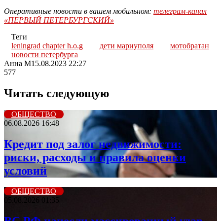
Оперативные новости в вашем мобильном:
телеграм-канал
«ПЕРВЫЙ ПЕТЕРБУРГСКИЙ»
Теги
leningrad chapter h.o.g
дети мариуполя
мотобратан
новости петербурга
Анна М
15.08.2023 22:27
577
Читать следующую
ОБЩЕСТВО
06.08.2026 16:48
Кредит под залог недвижимости:
риски, расходы и правила оценки
условий
ОБЩЕСТВО
05.08.2026 01:35