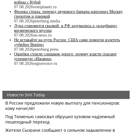
войны с Кубой
07.08.2026
vestiplaneti.ru
Физика страха: переход звукового барьера наполнил Москву
грохотом и паникой
07.08.2026
peterburg.media
Луна становится свалкой: в РФ задумались о «кладбище»
космического мусора
07.08.2026
on-news.ru
Не вставайте на пути России: США сами помогли взлететь
«убийце Boeing»
07.08.2026
peterburg.press
Ошибки стоили слишком дорого: почему власти спасают
успешную «Ижавиа»
07.08.2026
regionvoice.ru