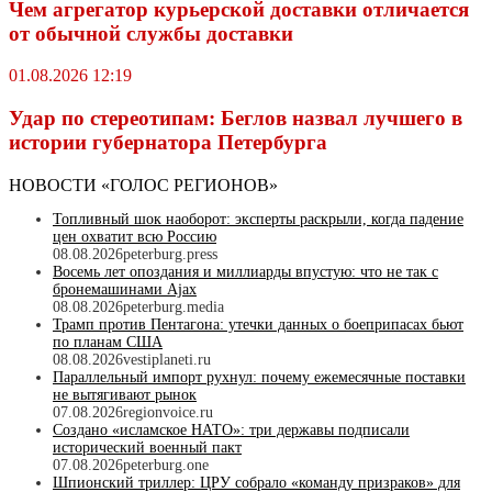
Чем агрегатор курьерской доставки отличается
от обычной службы доставки
01.08.2026 12:19
Удар по стереотипам: Беглов назвал лучшего в
истории губернатора Петербурга
НОВОСТИ «ГОЛОС РЕГИОНОВ»
Топливный шок наоборот: эксперты раскрыли, когда падение
цен охватит всю Россию
08.08.2026
peterburg.press
Восемь лет опоздания и миллиарды впустую: что не так с
бронемашинами Ajax
08.08.2026
peterburg.media
Трамп против Пентагона: утечки данных о боеприпасах бьют
по планам США
08.08.2026
vestiplaneti.ru
Параллельный импорт рухнул: почему ежемесячные поставки
не вытягивают рынок
07.08.2026
regionvoice.ru
Создано «исламское НАТО»: три державы подписали
исторический военный пакт
07.08.2026
peterburg.one
Шпионский триллер: ЦРУ собрало «команду призраков» для