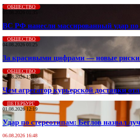
ОБЩЕСТВО
05.08.2026 01:35
ВС РФ нанесли массированный удар по 
ОБЩЕСТВО
04.08.2026 01:25
За красивыми цифрами — новые риски: 
ОБЩЕСТВО
03.08.2026 17:19
Чем агрегатор курьерской доставки от
ПЕТЕРБУРГ
01.08.2026 12:19
Удар по стереотипам: Беглов назвал лу
06.08.2026 16:48