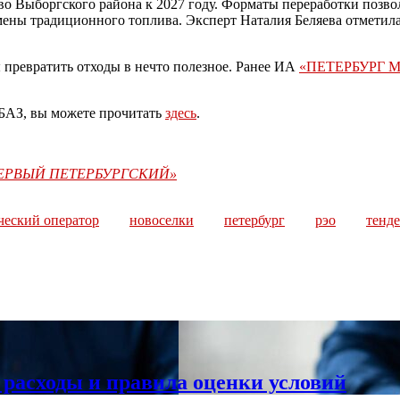
 Выборгского района к 2027 году. Форматы переработки позволя
мены традиционного топлива. Эксперт Наталия Беляева отметил
 превратить отходы в нечто полезное. Ранее ИА
«ПЕТЕРБУРГ 
 БАЗ, вы можете прочитать
здесь
.
«ПЕРВЫЙ ПЕТЕРБУРГСКИЙ»
ческий оператор
новоселки
петербург
рэо
тенде
 расходы и правила оценки условий