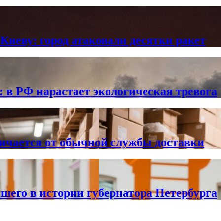
Киеву: город атаковали десятки ракет
в РФ нарастает экологическая тревога
личается от обычной службы доставки
чшего в истории губернатора Петербурга