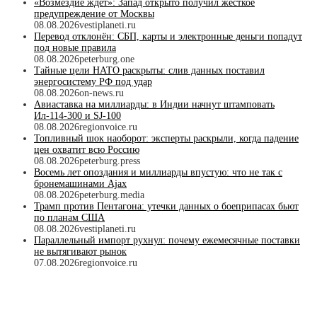
«Возмездие ждёт»: Запад открыто получил жёсткое
предупреждение от Москвы
08.08.2026
vestiplaneti.ru
Перевод отклонён: СБП, карты и электронные деньги попадут
под новые правила
08.08.2026
peterburg.one
Тайные цели НАТО раскрыты: слив данных поставил
энергосистему РФ под удар
08.08.2026
on-news.ru
Авиаставка на миллиарды: в Индии начнут штамповать
Ил‑114‑300 и SJ‑100
08.08.2026
regionvoice.ru
Топливный шок наоборот: эксперты раскрыли, когда падение
цен охватит всю Россию
08.08.2026
peterburg.press
Восемь лет опоздания и миллиарды впустую: что не так с
бронемашинами Ajax
08.08.2026
peterburg.media
Трамп против Пентагона: утечки данных о боеприпасах бьют
по планам США
08.08.2026
vestiplaneti.ru
Параллельный импорт рухнул: почему ежемесячные поставки
не вытягивают рынок
07.08.2026
regionvoice.ru