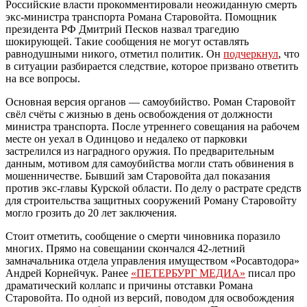
Российские власти прокомментировали неожиданную смерть
экс-министра транспорта Романа Старовойта. Помощник
президента РФ Дмитрий Песков назвал трагедию
шокирующей. Такие сообщения не могут оставлять
равнодушными никого, отметил политик. Он
подчеркнул
, что
в ситуации разбирается следствие, которое призвано ответить
на все вопросы.
Основная версия органов — самоубийство. Роман Старовойт
свёл счёты с жизнью в день освобождения от должности
министра транспорта. После утреннего совещания на рабочем
месте он уехал в Одинцово и недалеко от парковки
застрелился из наградного оружия. По предварительным
данным, мотивом для самоубийства могли стать обвинения в
мошенничестве. Бывший зам Старовойта дал показания
против экс-главы Курской области. По делу о растрате средств
для строительства защитных сооружений Роману Старовойту
могло грозить до 20 лет заключения.
Стоит отметить, сообщение о смерти чиновника поразило
многих. Прямо на совещании скончался 42-летний
замначальника отдела управления имуществом «Росавтодора»
Андрей Корнейчук. Ранее
«ПЕТЕРБУРГ МЕДИА»
писал про
драматический коллапс и причины отставки Романа
Старовойта. По одной из версий, поводом для освобождения