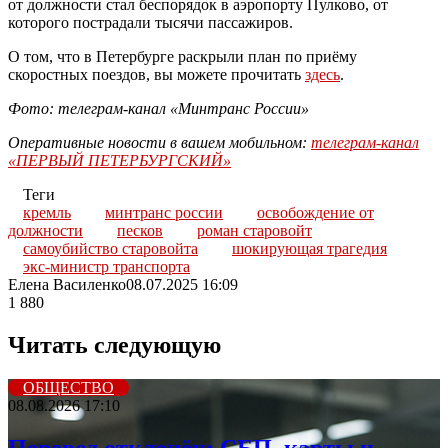
от должности стал беспорядок в аэропорту Пулково, от
которого пострадали тысячи пассажиров.
О том, что в Петербурге раскрыли план по приёму
скоростных поездов, вы можете прочитать
здесь
.
Фото: телеграм-канал «Минтранс России»
Оперативные новости в вашем мобильном:
телеграм-канал
«ПЕРВЫЙ ПЕТЕРБУРГСКИЙ»
Теги
кремль
минтранс россии
освобождение от
должности
песков
роман старовойт
самоубийство старовойта
шокирующая трагедия
экс-министр транспорта
Елена Василенко
08.07.2025 16:09
1 880
Читать следующую
ОБЩЕСТВО
08.08.2026 17:10
Перевод отклонён: СБП, карты и