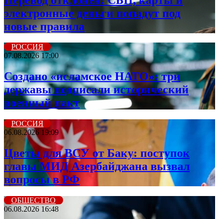
электронные деньги попадут под
новые правила
РОССИЯ
07.08.2026 17:00
Создано «исламское НАТО»: три
державы подписали исторический
военный пакт
РОССИЯ
06.08.2026 19:09
Цветы для ВСУ от Баку: поступок
главы МИД Азербайджана вызвал
вопросы в РФ
ОБЩЕСТВО
06.08.2026 16:48