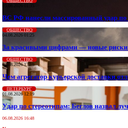
ОБЩЕСТВО
05.08.2026 01:35
ВС РФ нанесли массированный удар по 
ОБЩЕСТВО
04.08.2026 01:25
За красивыми цифрами — новые риски: 
ОБЩЕСТВО
03.08.2026 17:19
Чем агрегатор курьерской доставки от
ПЕТЕРБУРГ
01.08.2026 12:19
Удар по стереотипам: Беглов назвал лу
06.08.2026 16:48