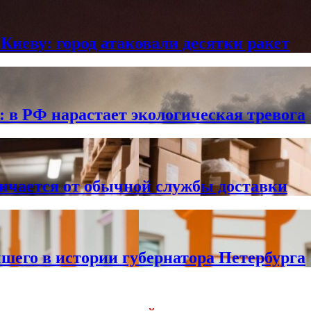
Киеву: город атаковали десятки ракет
в РФ нарастает экологическая тревога
личается от обычной службы доставки
чшего в истории губернатора Петербурга