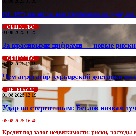
05.08.2026 01:35
ВС РФ нанесли массированный удар по 
ОБЩЕСТВО
04.08.2026 01:25
За красивыми цифрами — новые риски: 
ОБЩЕСТВО
03.08.2026 17:19
Чем агрегатор курьерской доставки от
ПЕТЕРБУРГ
01.08.2026 12:19
Удар по стереотипам: Беглов назвал лу
06.08.2026 16:48
Кредит под залог недвижимости: риски, расходы 